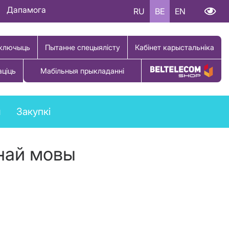
Дапамога
RU
BE
EN
ключыць
Пытанне спецыялісту
Кабінет карыстальніка
аціць
Мабільныя прыкладанні
Купіць тавар
ы
Закупкі
най мовы