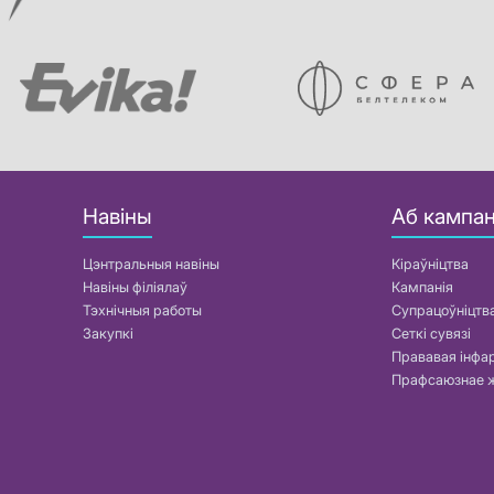
Навіны
Аб кампан
Цэнтральныя навіны
Кіраўніцтва
Навіны філіялаў
Кампанія
Тэхнічныя работы
Супрацоўніцтв
Закупкі
Сеткі сувязі
Прававая інф
Прафсаюзнае 