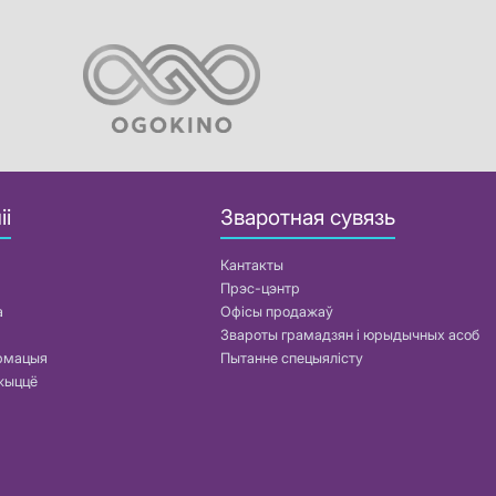
іі
Зваротная сувязь
Кантакты
Прэс-цэнтр
а
Офісы продажаў
Звароты грамадзян і юрыдычных асоб
армацыя
Пытанне спецыялісту
жыццё