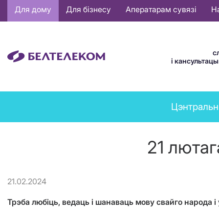
Основная
Для дому
Для бізнесу
Аператарам сувязі
Н
навигация
BE
с
і кансультац
News
Цэнтральн
menu
21 люта
21.02.2024
Трэба любіць, ведаць і шанаваць мову свайго народа 