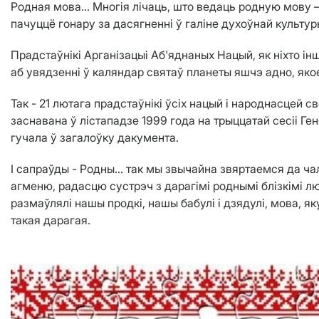
Родная мова… Многія лічаць, што ведаць родную мову — 
пачуццё гонару за дасягненні ў галіне духоўнай культу
Прадстаўнікі Арганізацыі Аб'яднаных Нацый, як ніхто 
аб увядзенні ў каляндар святаў планеты яшчэ адно, як
Так - 21 лютага прадстаўнікі ўсіх нацый і народнасце
заснавана ў лістападзе 1999 года на трыццатай сесіі 
гучала ў загалоўку дакумента.
І сапраўды - Родны… так мы звычайна звяртаемся да ча
агменю, радасцю сустрэч з дарагімі роднымі блізкімі 
размаўлялі нашы продкі, нашы бабулі і дзядулі, мова, як
такая дарагая.