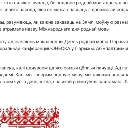
гэта вялікае шчасце, бо веданне роднай мовы дае чалавек
ры свайго народа, якія ён можа спазнаць з дапамогай родн
іншы, разумеюць, як важна захаваць на Зямлі моўную разн
ое атрымала назву Міжнароднага дня роднай мовы.
й свету адзначаюць міжнародны Дзень роднай мовы. Першыя
Генеральнай канферэнцыі ЮНЕСКА ў Парыжы. Аб «падтрымцы
лавека, калі адчуваем да яго самыя цёплыя пачуцці. Ад г
людзьмі. Калі мы гаворым родную мову, мы таксама надзял
ую мы чулі з дзяцінства, і на якой размаўлялі нашы маці і 