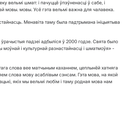
у вельмі шмат: і пачуццё ўпэўненасці ў сабе, і
ай мовы. мовы. Усё гэта вельмі важна для чалавека.
астайнасць. Менавіта таму была падтрымана ініцыятыва
 ўрачыстыя падзеі адбыліся ў 2000 годзе. Свята было
 моўнай і культурнай разнастайнасці і шматмоўя» -
этага слова вее матчыным каханнем, цеплынёй хатняга
яем слова мову асаблівым сэнсам. Гэта мова, на якой
бацькі, якіх мы вельмі любім і таму родная мова нам