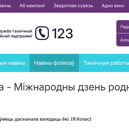
авіны
Аб кампаніі
Зваротная сувязь
Адно акно
Пад
123
лужба тэхнічнай
ыйнай падтрымкі
Апл
ыя навіны
Навіны філіялаў
Тэхнічныя работ
га - Міжнародны дзень род
і ўмець дасканала валодаць ёю.
(Я.Колас)