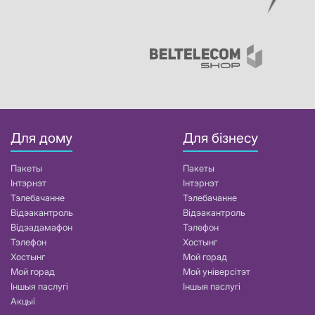
Для дому
Для бізнесу
Пакеты
Пакеты
Інтэрнэт
Інтэрнэт
Тэлебачанне
Тэлебачанне
Відэакантроль
Відэакантроль
Відэадамафон
Тэлефон
Тэлефон
Хостынг
Хостынг
Мой горад
Мой горад
Мой універсітэт
Іншыя паслугі
Іншыя паслугі
Акцыі