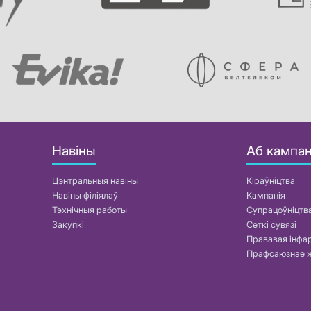
Навіны
Аб кампан
Цэнтральныя навіны
Кіраўніцтва
Навіны філіялаў
Кампанія
Тэхнічныя работы
Супрацоўніцтв
Закупкі
Сеткі сувязі
Прававая інф
Прафсаюзнае 