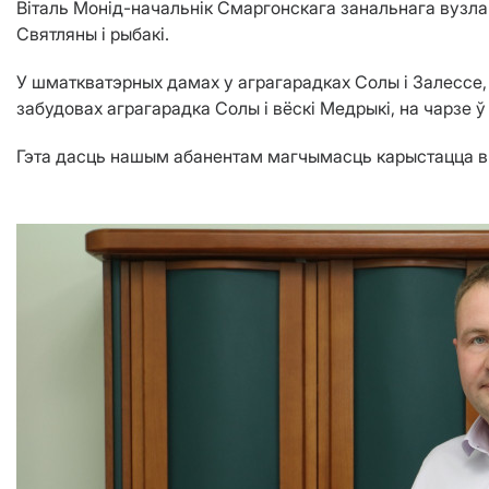
Віталь Монід-начальнік Смаргонскага занальнага вузла 
Святляны і рыбакі.
У шматкватэрных дамах у аграгарадках Солы і Залессе, 
забудовах аграгарадка Солы і вёскі Медрыкі, на чарзе 
Гэта дасць нашым абанентам магчымасць карыстацца выс