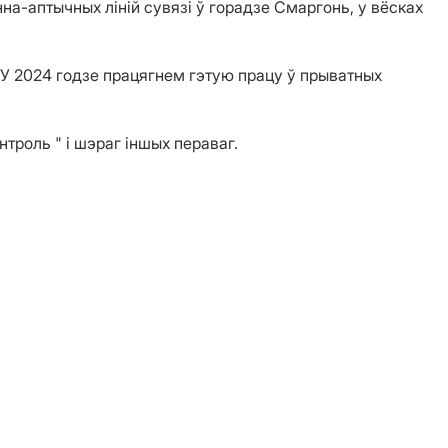
а-аптычных ліній сувязі ў горадзе Смаргонь, у вёсках
 У 2024 годзе працягнем гэтую працу ў прыватных
роль " і шэраг іншых пераваг.