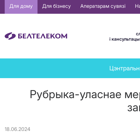
Основная
Для дому
Для бізнесу
Аператарам сувязі
Н
навигация
BE
с
і кансультац
News
Цэнтральн
menu
Рубрыка-уласнае мер
за
18.06.2024