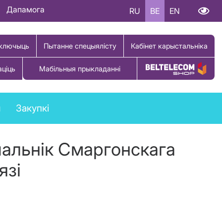
Дапамога
RU
BE
EN
ключыць
Пытанне спецыялісту
Кабінет карыстальніка
аціць
Мабільныя прыкладанні
Купіць тавар
ы
Закупкі
чальнік Смаргонскага
язі