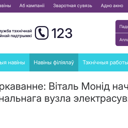
авіны
Аб кампаніі
Зваротная сувязь
Адно акно
Пад
123
лужба тэхнічнай
ыйнай падтрымкі
Апл
ыя навіны
Навіны філіялаў
Тэхнічныя работ
каванне: Віталь Монід на
нальнага вузла электрасув