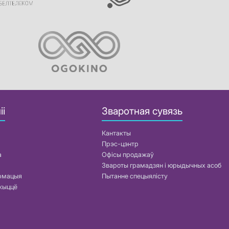
іі
Зваротная сувязь
Кантакты
Прэс-цэнтр
а
Офісы продажаў
Звароты грамадзян і юрыдычных асоб
армацыя
Пытанне спецыялісту
жыццё