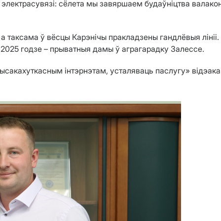
электрасувязі: сёлета мы завяршаем будаўніцтва валаконн
а таксама ў вёсцы Карэнічы пракладзены гандлёвыя лініі.
ў 2025 годзе – прыватныя дамы ў аграгарадку Залессе.
акахуткасным інтэрнэтам, усталяваць паслугу» відэакант