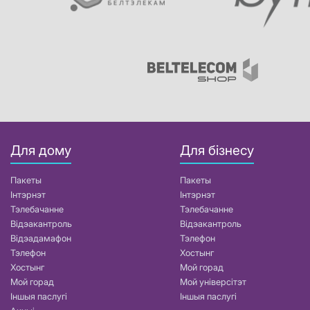
Для дому
Для бізнесу
Пакеты
Пакеты
Інтэрнэт
Інтэрнэт
Тэлебачанне
Тэлебачанне
Відэакантроль
Відэакантроль
Відэадамафон
Тэлефон
Тэлефон
Хостынг
Хостынг
Мой горад
Мой горад
Мой універсітэт
Іншыя паслугі
Іншыя паслугі