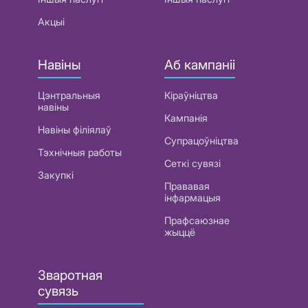
Акцыі
Навіны
Аб кампаніі
Цэнтральныя
Кіраўніцтва
навіны
Кампанія
Навіны філіялаў
Супрацоўніцтва
Тэхнічныя работы
Сеткі сувязі
Закупкі
Прававая
інфармацыя
Прафсаюзнае
жыццё
Зваротная
сувязь