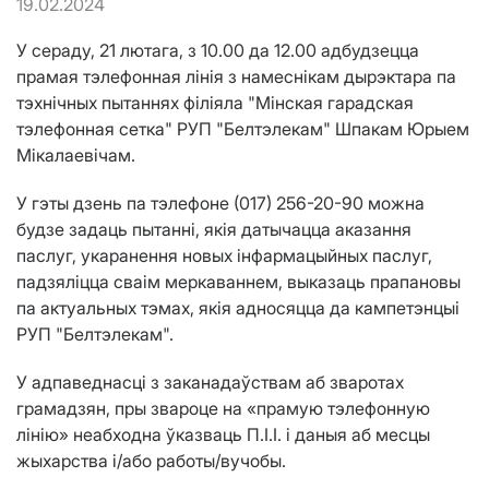
19.02.2024
У сераду, 21 лютага, з 10.00 да 12.00 адбудзецца
прамая тэлефонная лінія з намеснікам дырэктара па
тэхнічных пытаннях філіяла "Мінская гарадская
тэлефонная сетка" РУП "Белтэлекам" Шпакам Юрыем
Мікалаевічам.
У гэты дзень па тэлефоне (017) 256-20-90 можна
будзе задаць пытанні, якія датычацца аказання
паслуг, укаранення новых інфармацыйных паслуг,
падзяліцца сваім меркаваннем, выказаць прапановы
па актуальных тэмах, якія адносяцца да кампетэнцыі
РУП "Белтэлекам".
У адпаведнасці з заканадаўствам аб зваротах
грамадзян, пры звароце на «прамую тэлефонную
лінію» неабходна ўказваць П.І.І. і даныя аб месцы
жыхарства і/або работы/вучобы.