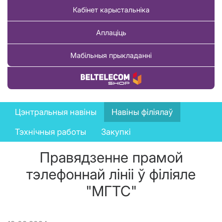
Кабінет карыстальніка
Аплаціць
Мабільныя прыкладанні
Купіць тавар
News
Цэнтральныя навіны
Навіны філіялаў
menu
Тэхнічныя работы
Закупкі
Правядзенне прамой
тэлефоннай лініі ў філіяле
"МГТС"