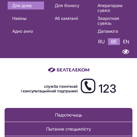
Основная
Для дому
Для бізнесу
Аператарам
сувязі
навигация
Навіны
Аб кампаніі
Зваротная
BE
сувязь
Адно акно
Дапамога
RU
BE
EN
123
служба тэхнічнай
і кансультацыйнай падтрымкі
Падключыць
Пытанне спецыялісту