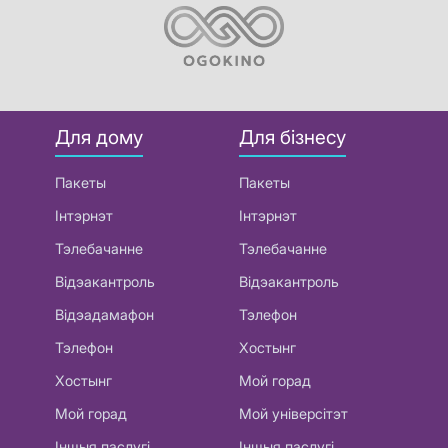
Для дому
Для бізнесу
Пакеты
Пакеты
Інтэрнэт
Інтэрнэт
Тэлебачанне
Тэлебачанне
Відэакантроль
Відэакантроль
Відэадамафон
Тэлефон
Тэлефон
Хостынг
Хостынг
Мой горад
Мой горад
Мой універсітэт
Іншыя паслугі
Іншыя паслугі