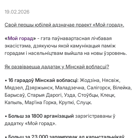
19.02.2026
Свой першы юбілей адзначае праект «Мой горад».
«
Мой горад
»
- гэта паўнавартасная лічбавая
экасістэма, дзякуючы якой камунікацыя паміж
горадам і насельніцтвам выйшла на новы ўзровень.
Як развіваецца дадатак у Мінскай вобласці?
•
16 гарадоў Мінскай вобласці
: Жодзіна, Нясвіж,
Мядзел, Дзяржынск, Маладзечна, Салігорск, Вілейка,
Барысаў, Старыя Дарогі, Узда, Стоўбцы, Клецк,
Капыль, Мар'іна Горка, Крупкі, Слуцк.
•
Больш за 1800 арганізацый
зарэгістраваны ў
дадатку «Мой горад».
•
Больш за 23 000 запамповак ад карыстальнікаў
,