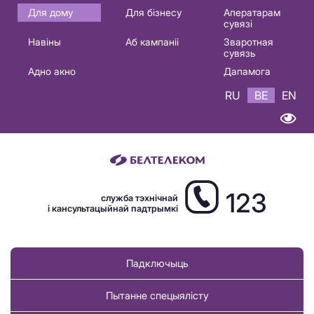
Основная
Для дому
Для бізнесу
Аператарам
сувязі
навигация
Навіны
Аб кампаніі
Зваротная
BE
сувязь
Адно акно
Дапамога
RU
BE
EN
123
служба тэхнічнай
і кансультацыйнай падтрымкі
Падключыць
Пытанне спецыялісту