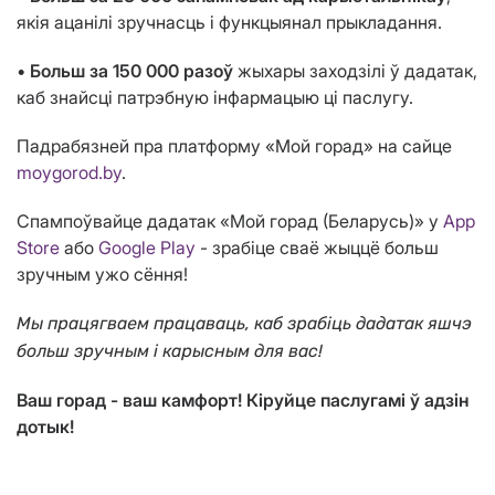
якія ацанілі зручнасць і функцыянал прыкладання.
•
Больш за 150 000 разоў
жыхары заходзілі ў дадатак,
каб знайсці патрэбную інфармацыю ці паслугу.
Падрабязней пра платформу «Мой горад» на сайце
moygorod.by
.
Спампоўвайце дадатак «Мой горад (Беларусь)» у
App
Store
або
Google Play
- зрабіце сваё жыццё больш
зручным ужо сёння!
Мы працягваем працаваць, каб зрабіць дадатак яшчэ
больш зручным і карысным для вас!
Ваш горад - ваш камфорт! Кіруйце паслугамі ў адзін
дотык!