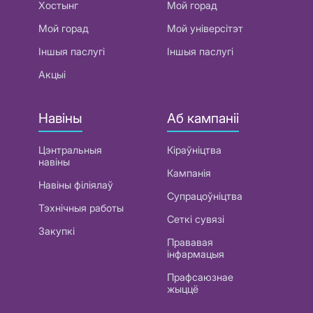
Хостынг
Мой горад
Мой горад
Мой універсітэт
Іншыя паслугі
Іншыя паслугі
Акцыі
Навіны
Аб кампаніі
Цэнтральныя
Кіраўніцтва
навіны
Кампанія
Навіны філіялаў
Супрацоўніцтва
Тэхнічныя работы
Сеткі сувязі
Закупкі
Прававая
інфармацыя
Прафсаюзнае
жыццё