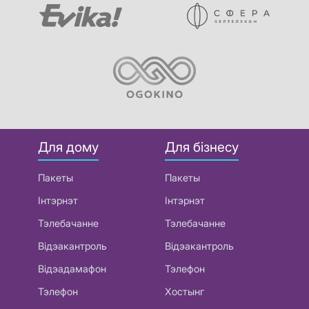
Для дому
Для бізнесу
Пакеты
Пакеты
Інтэрнэт
Інтэрнэт
Тэлебачанне
Тэлебачанне
Відэакантроль
Відэакантроль
Відэадамафон
Тэлефон
Тэлефон
Хостынг