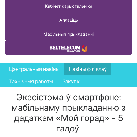
Кабінет карыстальніка
Аплаціць
Мабільныя прыкладанні
Купіць тавар
News
Цэнтральныя навіны
Навіны філіялаў
menu
Тэхнічныя работы
Закупкі
Экасістэма ў смартфоне:
мабільнаму прыкладанню з
дадаткам «Мой горад» - 5
гадоў!