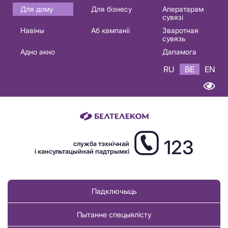
Основная
Для дому
Для бізнесу
Аператарам
сувязі
навигация
Навіны
Аб кампаніі
Зваротная
BE
сувязь
Адно акно
Дапамога
RU
BE
EN
123
служба тэхнічнай
і кансультацыйнай падтрымкі
Падключыць
Пытанне спецыялісту