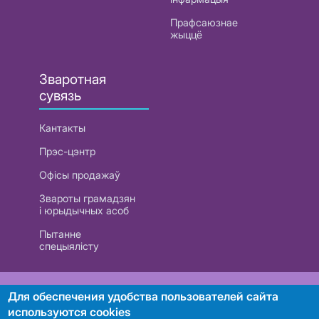
Прафсаюзнае
жыццё
Зваротная
сувязь
Кантакты
Прэс-цэнтр
Офісы продажаў
Звароты грамадзян
і юрыдычных асоб
Пытанне
спецыялісту
РУП «Белтэлекам». УНП 101007741
Для обеспечения удобства пользователей сайта
используются cookies