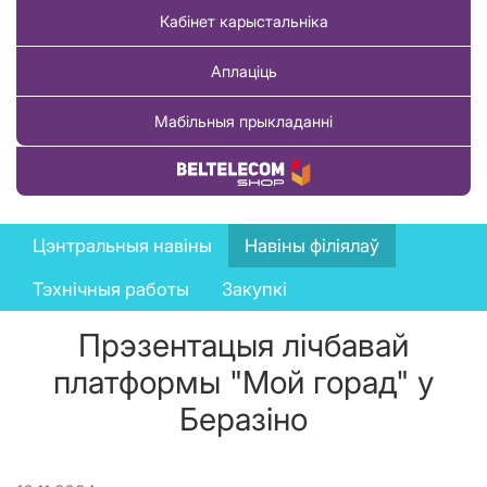
Кабінет карыстальніка
Аплаціць
Мабільныя прыкладанні
Купіць тавар
News
Цэнтральныя навіны
Навіны філіялаў
menu
Тэхнічныя работы
Закупкі
Прэзентацыя лічбавай
платформы "Мой горад" у
Беразіно