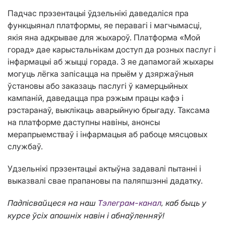
Падчас прэзентацыі ўдзельнікі даведаліся пра
функцыянал платформы, яе перавагі і магчымасці,
якія яна адкрывае для жыхароў. Платформа «Мой
горад» дае карыстальнікам доступ да розных паслуг і
інфармацыі аб жыцці горада. З яе дапамогай жыхары
могуць лёгка запісацца на прыём у дзяржаўныя
ўстановы або заказаць паслугі ў камерцыйных
кампаній, даведацца пра рэжым працы кафэ і
рэстаранаў, выклікаць аварыйную брыгаду. Таксама
на платформе даступны навіны, анонсы
мерапрыемстваў і інфармацыя аб рабоце мясцовых
службаў.
Удзельнікі прэзентацыі актыўна задавалі пытанні і
выказвалі свае прапановы па паляпшэнні дадатку.
Падпісвайцеся на наш
Тэлеграм-канал
, каб быць у
курсе ўсіх апошніх навін і абнаўленняў!