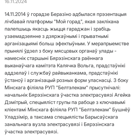
16.11.2024
14.11.2014 ў горадзе Беразіно адбылася прэзентацыя
лічбавай платформы "Мой горад", якая заклікана
палепшыць якасць жыцця гараджан і зрабіць
узаемадзеянне з дзяржаўнымі і прыватнымі
арганізацыямі больш эфектыўным. У мерапрыемстве
прынялі ўдзел з боку мясцовых органаў улады -
намеснік старшыні Бярэзінскага раённага
выканаўчага камітэта Калячка Вольга, прадстаўнікі
аддзелаў і службаў райвыканкама, прадстаўнікі
ўстаноў і арганізацый розных форм уласнасці. З боку
Мінскага філіяла РУП "Белтэлекам" прысутнічалі:
начальнік Бярэзінскага ўчастка электрасувязі Агейка
Дзмітрый, спецыяліст групы па рабоце з ключавымі
кліентамі Мінскага філіяла РУП "Белтэлекам" Бушнёў
Уладзімір, а таксама спецыялісты Барысаўскага
занальнага вузла электрасувязі і Бярэзінскага
ўчастка электрасувязі.