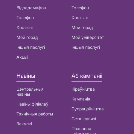
Відэадамафон
Тэлефон
Тэлефон
Хостынг
Хостынг
Мой горад
Мой горад
Мой універсітэт
Іншыя паслугі
Іншыя паслугі
Акцыі
Навіны
Аб кампаніі
Цэнтральныя
Кіраўніцтва
навіны
Кампанія
Навіны філіялаў
Супрацоўніцтва
Тэхнічныя работы
Сеткі сувязі
Закупкі
Прававая
інфармацыя