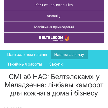
Кабінет карыстальніка
Аплаціць
Мабільныя прыкладанні
Купіць тавар
News
Цэнтральныя навіны
Навіны філіялаў
menu
Тэхнічныя работы
Закупкі
СМІ аб НАС: Белтэлекам» у
Маладзечна: лічбавы камфорт
для кожнага дома і бізнесу