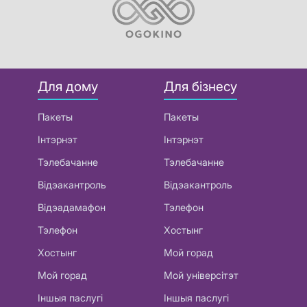
Для дому
Для бізнесу
Пакеты
Пакеты
Інтэрнэт
Інтэрнэт
Тэлебачанне
Тэлебачанне
Відэакантроль
Відэакантроль
Відэадамафон
Тэлефон
Тэлефон
Хостынг
Хостынг
Мой горад
Мой горад
Мой універсітэт
Іншыя паслугі
Іншыя паслугі