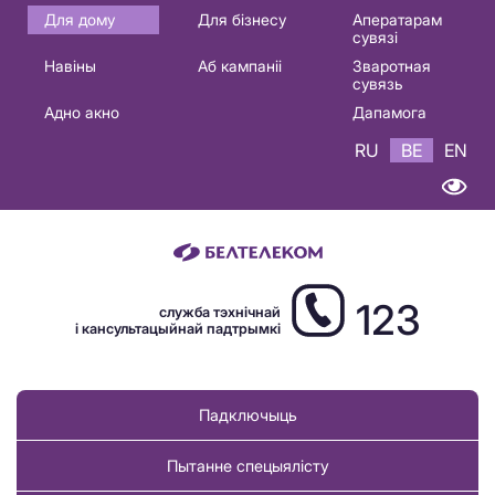
Основная
Для дому
Для бізнесу
Аператарам
сувязі
навигация
Навіны
Аб кампаніі
Зваротная
BE
сувязь
Адно акно
Дапамога
RU
BE
EN
123
служба тэхнічнай
і кансультацыйнай падтрымкі
Падключыць
Пытанне спецыялісту