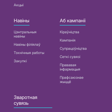
Акцыі
Навіны
Аб кампаніі
Цэнтральныя
Кіраўніцтва
навіны
Кампанія
Навіны філіялаў
Супрацоўніцтва
Тэхнічныя работы
Сеткі сувязі
Закупкі
Прававая
інфармацыя
Прафсаюзнае
жыццё
Зваротная
сувязь