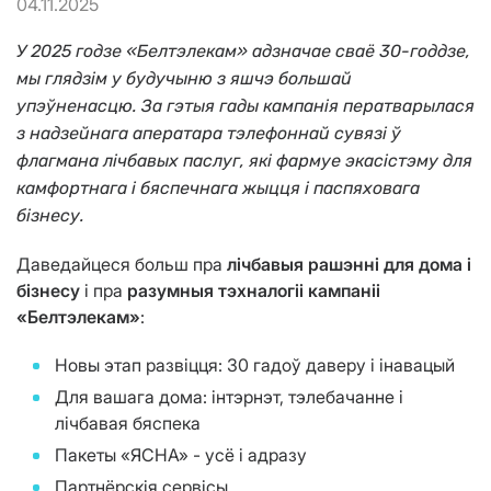
04.11.2025
У 2025 годзе «Белтэлекам» адзначае сваё 30-годдзе,
мы глядзім у будучыню з яшчэ большай
упэўненасцю. За гэтыя гады кампанія ператварылася
з надзейнага аператара тэлефоннай сувязі ў
флагмана лічбавых паслуг, які фармуе экасістэму для
камфортнага і бяспечнага жыцця і паспяховага
бізнесу.
Даведайцеся больш пра
лічбавыя рашэнні для дома і
бізнесу
і пра
разумныя тэхналогіі кампаніі
«Белтэлекам»
:
Новы этап развіцця: 30 гадоў даверу і інавацый
Для вашага дома: інтэрнэт, тэлебачанне і
лічбавая бяспека
Пакеты «ЯСНА» - усё і адразу
Партнёрскія сервісы