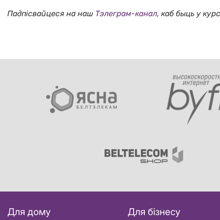
Падпісвайцеся на наш
Тэлеграм-канал
, каб быць у кур
Для дому
Для бізнесу