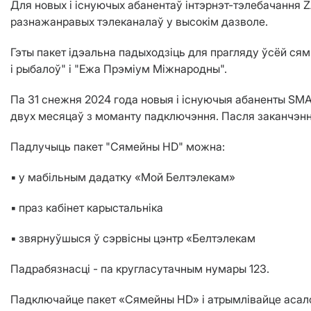
Для новых і існуючых абанентаў інтэрнэт-тэлебачання
разнажанравых тэлеканалаў у высокім дазволе.
Гэты пакет ідэальна падыходзіць для прагляду ўсёй сям'
і рыбалоў" і "Ежа Прэміум Міжнародны".
Па 31 снежня 2024 года новыя і існуючыя абаненты SMA
двух месяцаў з моманту падключэння. Пасля заканчэння
Падлучыць пакет "Сямейны HD" можна:
▪️ у мабільным дадатку «Мой Белтэлекам»
▪️ праз кабінет карыстальніка
▪️ звярнуўшыся ў сэрвісны цэнтр «Белтэлекам
Падрабязнасці - па кругласутачным нумары 123.
Падключайце пакет «Сямейны HD» і атрымлівайце асало