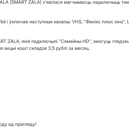
 ZALA (SMART ZALA) з'явілася магчымасць падключыць тэ
ёй і ўключае наступныя каналы: VHS, "Фенікс плюс кіно", 
RT ZALA, якія падключылі "Сямейны HD", змогуць глядзец
 акцыі кошт складзе 3,5 рублі за месяц.
ду ад прагляду!