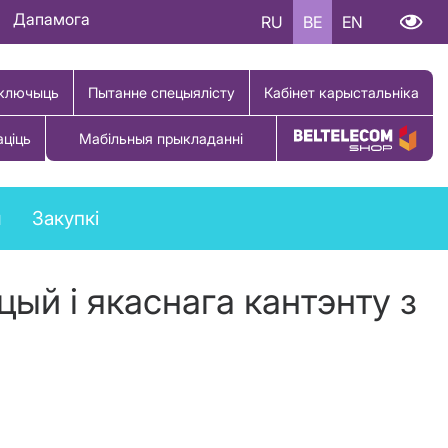
Дапамога
RU
BE
EN
ключыць
Пытанне спецыялісту
Кабінет карыстальніка
аціць
Мабільныя прыкладанні
Купіць тавар
ы
Закупкі
цый і якаснага кантэнту з