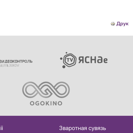
Друк
іі
Зваротная сувязь