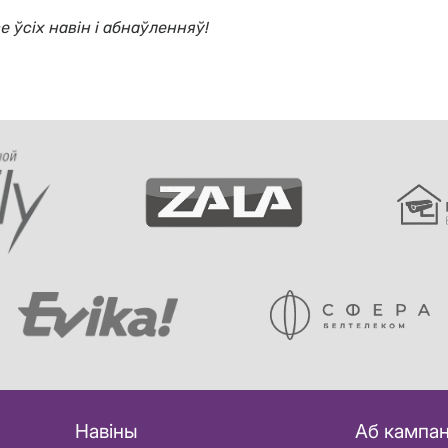
се ўсіх навін і абнаўленняў!
Навіны
Аб кампан