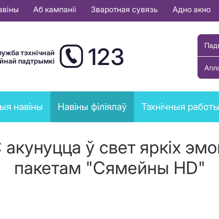
авіны
Аб кампаніі
Зваротная сувязь
Адно акно
Пад
123
лужба тэхнічнай
ыйнай падтрымкі
Апл
ыя навіны
Навіны філіялаў
Тэхнічныя работ
акунуцца ў свет яркіх эмо
пакетам "Сямейны HD"