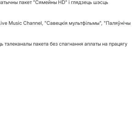
матычны пакет "Сямейны HD" і глядзець шэсць
Live Music Channel, "Савецкія мультфільмы", "Паляўнічы
ь тэлеканалы пакета без спагнання аплаты на працягу