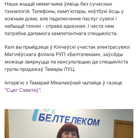
Наша жыццё немагчыма ўявіць без сучасных
тэхналогій. Тэлефоны, камп'ютары, ноўтбукі ёсць у
кожным доме, але падключэнне паслуг сувязі і
набыццё тэхнікі - справа адказная. І часта нам
патрэбна дапамога кампетэнтнага спецыяліста.
Калі вы прыйдзеце ў Клічаўскі участак электрасувязі
Магілёўскага філіяла РУП «Белтэлекам», заўсёды
можаце звярнуцца па кансультацыю да спецыяліста
групы продажаў Тамары ЛУЦ.
Інтэрв'ю з Тамарай Мікалаеўнай чытайце ў газеце
“Сцяг Саветаў”
.