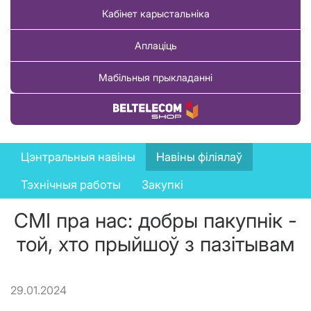
Кабінет карыстальніка
Аплаціць
Мабільныя прыкладанні
Купіць тавар
News
Цэнтральныя навіны
Навіны філіялаў
menu
Тэхнічныя работы
Закупкі
СМІ пра нас: добры пакупнік -
той, хто прыйшоў з пазітывам
29.01.2024