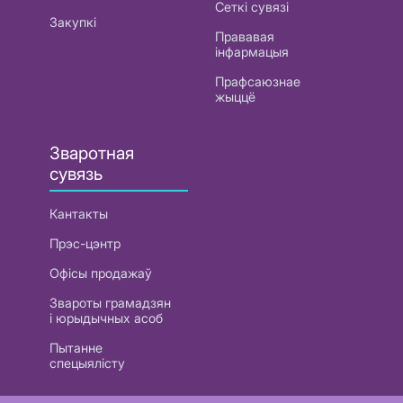
Сеткі сувязі
Закупкі
Прававая
інфармацыя
Прафсаюзнае
жыццё
Зваротная
сувязь
Кантакты
Прэс-цэнтр
Офісы продажаў
Звароты грамадзян
і юрыдычных асоб
Пытанне
спецыялісту