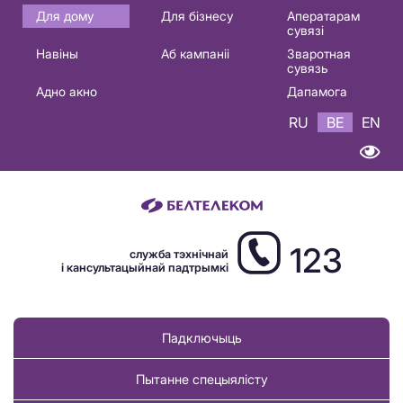
Основная
Для дому
Для бізнесу
Аператарам
сувязі
навигация
Навіны
Аб кампаніі
Зваротная
BE
сувязь
Адно акно
Дапамога
RU
BE
EN
123
служба тэхнічнай
і кансультацыйнай падтрымкі
Падключыць
Пытанне спецыялісту