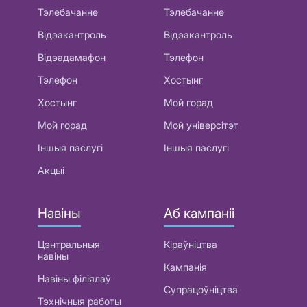
Тэлебачанне
Тэлебачанне
Відэакантроль
Відэакантроль
Відэадамафон
Тэлефон
Тэлефон
Хостынг
Хостынг
Мой горад
Мой горад
Мой універсітэт
Іншыя паслугі
Іншыя паслугі
Акцыі
Навіны
Аб кампаніі
Цэнтральныя
Кіраўніцтва
навіны
Кампанія
Навіны філіялаў
Супрацоўніцтва
Тэхнічныя работы