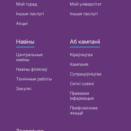
Мой горад
Мой універсітэт
Іншыя паслугі
Іншыя паслугі
Акцыі
Навіны
Аб кампаніі
Цэнтральныя
Кіраўніцтва
навіны
Кампанія
Навіны філіялаў
Супрацоўніцтва
Тэхнічныя работы
Сеткі сувязі
Закупкі
Прававая
інфармацыя
Прафсаюзнае
жыццё