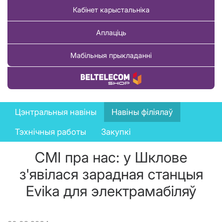
Кабінет карыстальніка
Аплаціць
Мабільныя прыкладанні
Купіць тавар
News
Цэнтральныя навіны
Навіны філіялаў
menu
Тэхнічныя работы
Закупкі
СМІ пра нас: у Шклове
з'явілася зарадная станцыя
Evika для электрамабіляў