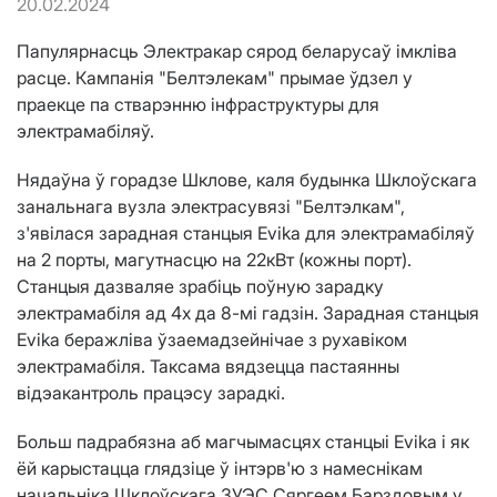
20.02.2024
Папулярнасць Электракар сярод беларусаў імкліва
расце. Кампанія "Белтэлекам" прымае ўдзел у
праекце па стварэнню інфраструктуры для
электрамабіляў.
Нядаўна ў горадзе Шклове, каля будынка Шклоўскага
занальнага вузла электрасувязі "Белтэлкам",
з'явілася зарадная станцыя Evika для электрамабіляў
на 2 порты, магутнасцю на 22кВт (кожны порт).
Станцыя дазваляе зрабіць поўную зарадку
электрамабіля ад 4х да 8-мі гадзін. Зарадная станцыя
Evika беражліва ўзаемадзейнічае з рухавіком
электрамабіля. Таксама вядзецца пастаянны
відэакантроль працэсу зарадкі.
Больш падрабязна аб магчымасцях станцыі Evika і як
ёй карыстацца глядзіце ў інтэрв'ю з намеснікам
начальніка Шклоўскага ЗУЭС Сяргеем Барздовым у