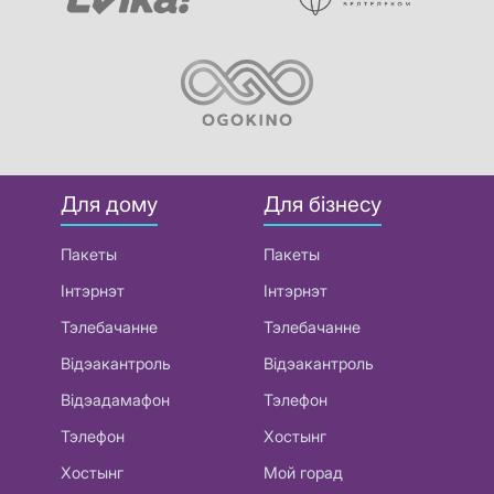
Для дому
Для бізнесу
Пакеты
Пакеты
Інтэрнэт
Інтэрнэт
Тэлебачанне
Тэлебачанне
Відэакантроль
Відэакантроль
Відэадамафон
Тэлефон
Тэлефон
Хостынг
Хостынг
Мой горад