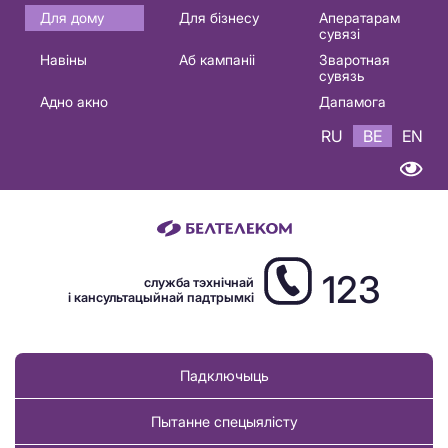
Основная
Для дому
Для бізнесу
Аператарам
сувязі
навигация
Навіны
Аб кампаніі
Зваротная
BE
сувязь
Адно акно
Дапамога
RU
BE
EN
123
служба тэхнічнай
і кансультацыйнай падтрымкі
Падключыць
Пытанне спецыялісту