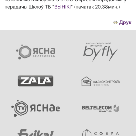
перадачы Шклоў ТБ "
ВЫНІКІ
" (пачатак 20.38мин.)
Друк