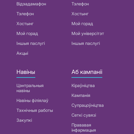
Відэадамафон
Тэлефон
Тэлефон
Хостынг
Хостынг
Мой горад
Мой горад
Мой універсітэт
Іншыя паслугі
Іншыя паслугі
Акцыі
Навіны
Аб кампаніі
Цэнтральныя
Кіраўніцтва
навіны
Кампанія
Навіны філіялаў
Супрацоўніцтва
Тэхнічныя работы
Сеткі сувязі
Закупкі
Прававая
інфармацыя