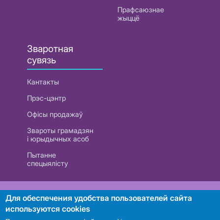
Прафсаюзнае
жыццё
Зваротная
сувязь
Кантакты
Прэс-цэнтр
Офісы продажаў
Звароты грамадзян
і юрыдычных асоб
Пытанне
спецыялісту
РУП «Белтэлекам». УНП 101007741
Для обеспечения удобства пользователей сайта
используются cookies