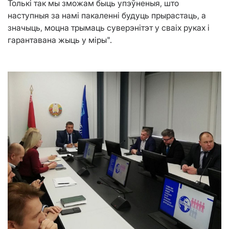
Толькі так мы зможам быць упэўненыя, што
наступныя за намі пакаленні будуць прырастаць, а
значыць, моцна трымаць суверэнітэт у сваіх руках і
гарантавана жыць у міры".