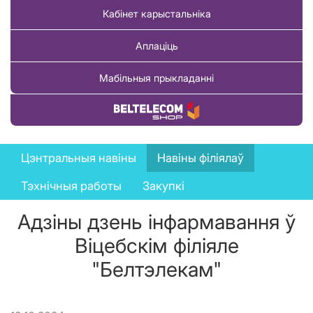
Кабінет карыстальніка
Аплаціць
Мабільныя прыкладанні
Купіць тавар
News
Цэнтральныя навіны
Навіны філіялаў
menu
Тэхнічныя работы
Закупкі
Адзіны дзень інфармавання ў
Віцебскім філіяле
"Белтэлекам"