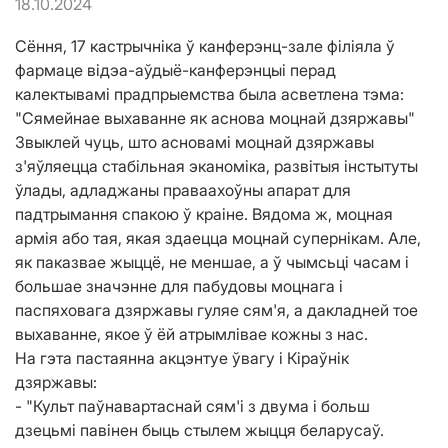
18.10.2024
Сёння, 17 кастрычніка ў канферэнц-зале філіяла ў
фармаце відэа-аўдыё-канферэнцыі перад
калектывамі прадпрыемства была асветлена тэма:
"Сямейнае выхаванне як аснова моцнай дзяржавы"
Звыклей чуць, што асновамі моцнай дзяржавы
з'яўляецца стабільная эканоміка, развітыя інстытуты
ўлады, адладжаны праваахоўны апарат для
падтрымання спакою ў краіне. Вядома ж, моцная
армія або тая, якая здаецца моцнай супернікам. Але,
як паказвае жыццё, не меншае, а ў чымсьці часам і
большае значэнне для пабудовы моцнага і
паспяховага дзяржавы гуляе сям'я, а дакладней тое
выхаванне, якое ў ёй атрымлівае кожны з нас.
На гэта пастаянна акцэнтуе ўвагу і Кіраўнік
дзяржавы:
- "Культ паўнавартаснай сям'і з двума і больш
дзецьмі павінен быць стылем жыцця беларусаў.