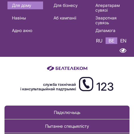
Основная
Для дому
Для бізнесу
Аператарам
сувязі
навигация
Навіны
Аб кампаніі
Зваротная
BE
сувязь
Адно акно
Дапамога
RU
BE
EN
123
служба тэхнічнай
і кансультацыйнай падтрымкі
Падключыць
Пытанне спецыялісту