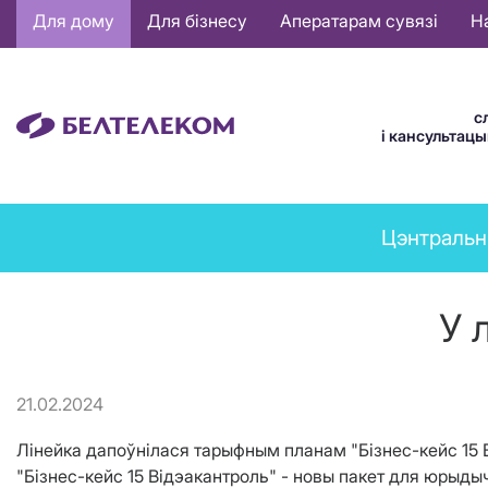
Основная
Для дому
Для бізнесу
Аператарам сувязі
Н
навигация
BE
с
і кансультац
News
Цэнтральн
menu
У 
21.02.2024
Лінейка дапоўнілася тарыфным планам "Бізнес-кейс 15 
"Бізнес-кейс 15 Відэакантроль" - новы пакет для юрыды