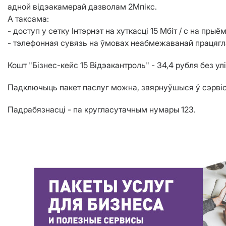
адной відэакамерай дазволам 2Мпікс.
А таксама:
- доступ у сетку Інтэрнэт на хуткасці 15 Мбіт / с на прыём 
- тэлефонная сувязь на ўмовах неабмежаванай працягла
Кошт "Бізнес-кейс 15 Відэакантроль" - 34,4 рубля без ул
Падключыць пакет паслуг можна, звярнуўшыся ў сэрвіс
Падрабязнасці - па кругласутачным нумары 123.