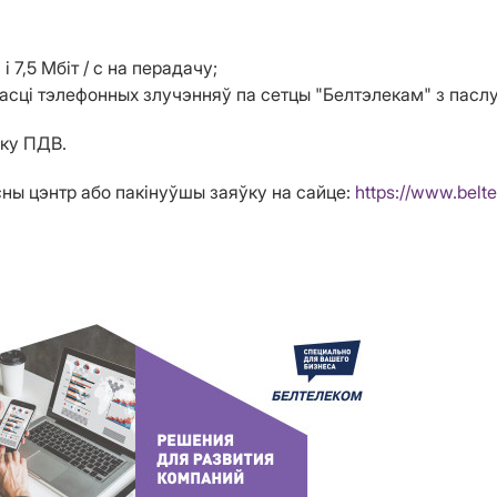
і 7,5 Мбіт / с на перадачу;
сці тэлефонных злучэнняў па сетцы "Белтэлекам" з пасл
іку ПДВ.
ны цэнтр або пакінуўшы заяўку на сайце:
https://www.belt