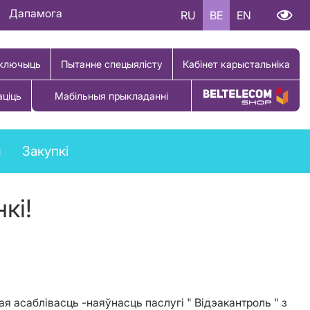
Дапамога
RU
BE
EN
ключыць
Пытанне спецыялісту
Кабінет карыстальніка
аціць
Мабільныя прыкладанні
Купіць тавар
ы
Закупкі
кі!
я асаблівасць -наяўнасць паслугі " Відэакантроль " з