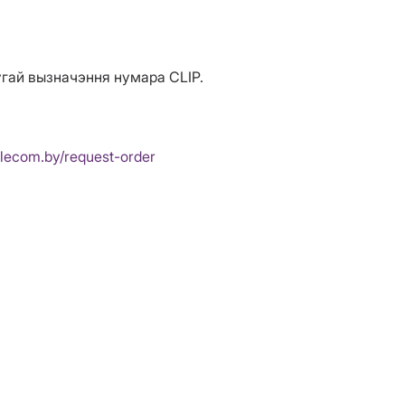
угай вызначэння нумара CLIP.
elecom.by/request-order