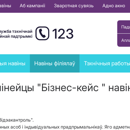
авіны
Аб кампаніі
Зваротная сувязь
Адно акно
Пад
123
лужба тэхнічнай
ыйнай падтрымкі
Апл
ыя навіны
Навіны філіялаў
Тэхнічныя работ
лінейцы "Бізнес-кейс " навін
Відэакантроль".
чных асоб і індывідуальных прадпрымальнікаў. Яго адметна