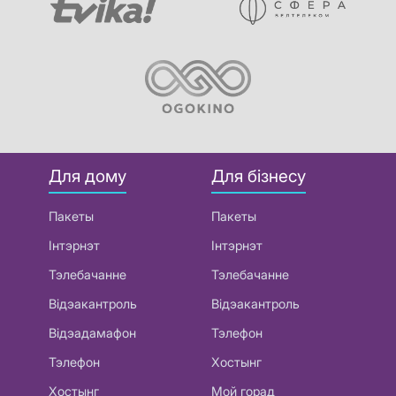
Для дому
Для бізнесу
Пакеты
Пакеты
Інтэрнэт
Інтэрнэт
Тэлебачанне
Тэлебачанне
Відэакантроль
Відэакантроль
Відэадамафон
Тэлефон
Тэлефон
Хостынг
Хостынг
Мой горад