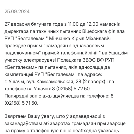
25.09.2024
27 верасня бягучага года з 11.00 да 12.00 намеснік
дырэктара па тэхнічных пытаннях Віцебскага філіяла
РУП "Белтэлекам " Мінчанка Кірыл Міхайлавіч
правядзе прыём грамадзян з адначасовым
падключэннем" прамой тэлефоннай лініі " ва Ушацкім
участку электрасувязі Полацкага ЗВЭС ВФ РУП
«Белтэлекам» па пытаннях, якія адносяцца да
кампетэнцыі РУП "Белтэлекам" па адрасе:
г. Ушачы, вул. Камсамольская, 28 (2 паверх) і па
тэлефоне ва Ушачах 8 (02158) 5 72 50.
Папярэдні запіс ажыццяўляецца па тэлефоне: 8
(02158) 5 71 50.
Звяртаем Вашу ўвагу, што ў адпаведнасці з
заканадаўствам аб зваротах грамадзян пры звароце
на прамую тэлефонную лінію неабходна ўказваць