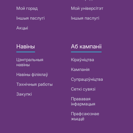
Мой горад
Мой універсітэт
Іншыя паслугі
Іншыя паслугі
Акцыі
Навіны
Аб кампаніі
Цэнтральныя
Кіраўніцтва
навіны
Кампанія
Навіны філіялаў
Супрацоўніцтва
Тэхнічныя работы
Сеткі сувязі
Закупкі
Прававая
інфармацыя
Прафсаюзнае
жыццё