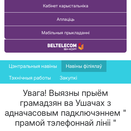
Кабінет карыстальніка
Аплаціць
Мабільныя прыкладанні
Купіць тавар
News
Цэнтральныя навіны
Навіны філіялаў
menu
Тэхнічныя работы
Закупкі
Увага! Выязны прыём
грамадзян ва Ушачах з
адначасовым падключэннем "
прамой тэлефоннай лініі "