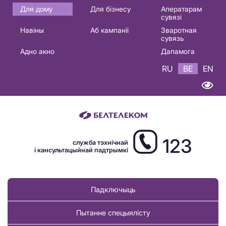
Основная
Для дому
Для бізнесу
Аператарам
сувязі
навигация
Навіны
Аб кампаніі
Зваротная
BE
сувязь
Адно акно
Дапамога
RU
BE
EN
123
служба тэхнічнай
і кансультацыйнай падтрымкі
Падключыць
Пытанне спецыялісту