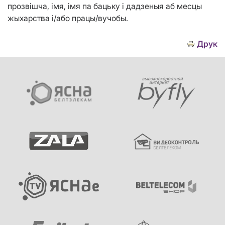
прозвішча, імя, імя па бацьку і дадзеныя аб месцы
жыхарства і/або працы/вучобы.
Друк