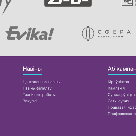
Навіны
Аб кампан
Цэнтральныя навіны
Кіраўніцтва
Навіны філіялаў
Кампанія
Тэхнічныя работы
Супрацоўніцтв
Закупкі
Сеткі сувязі
Прававая інф
Прафсаюзнае 