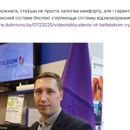
кожнага, стаўшы не проста залогам камфорту, але і гаран
кснай сістэме бяспекі з'яўляюцца сістэмы відэаназірання
ww.dubrovno.by/01122025/videonablyudenie-ot-beltelekom-v