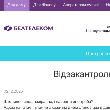
Основная
Для дому
Для бізнесу
Аператарам сувязі
Н
навигация
BE
с
і кансультац
News
Цэнтральн
menu
Відэакантрол
02.12.2025
Што такое відэаназіранне, і навошта яно трэба?
Адказ на гэтае пытанне з кожным днём становіцца від