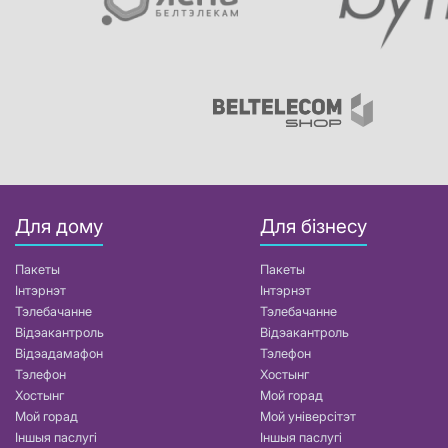
Для дому
Для бізнесу
Пакеты
Пакеты
Інтэрнэт
Інтэрнэт
Тэлебачанне
Тэлебачанне
Відэакантроль
Відэакантроль
Відэадамафон
Тэлефон
Тэлефон
Хостынг
Хостынг
Мой горад
Мой горад
Мой універсітэт
Іншыя паслугі
Іншыя паслугі