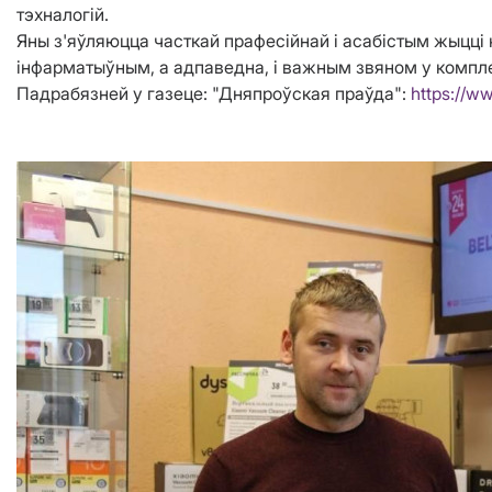
тэхналогій.
Яны з'яўляюцца часткай прафесійнай і асабістым жыцці 
інфарматыўным, а адпаведна, і важным звяном у компле
Падрабязней у газеце: "Дняпроўская праўда":
https://w