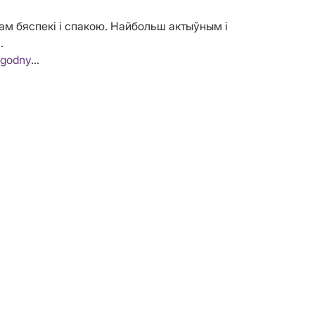
там бяспекі і спакою. Найбольш актыўным і
.
ygodny
…