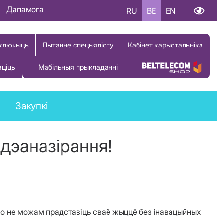
Дапамога
RU
BE
EN
ключыць
Пытанне спецыялісту
Кабінет карыстальніка
аціць
Мабільныя прыкладанні
Купіць тавар
ы
Закупкі
дэаназірання!
жо не можам прадставіць сваё жыццё без інавацыйных