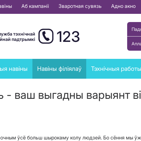
авіны
Аб кампаніі
Зваротная сувязь
Адно акно
Пад
123
лужба тэхнічнай
ыйнай падтрымкі
Апл
ыя навіны
Навіны філіялаў
Тэхнічныя работ
ь - ваш выгадны варыянт ві
авочным ўсё больш шырокаму колу людзей. Бо сёння мы ў