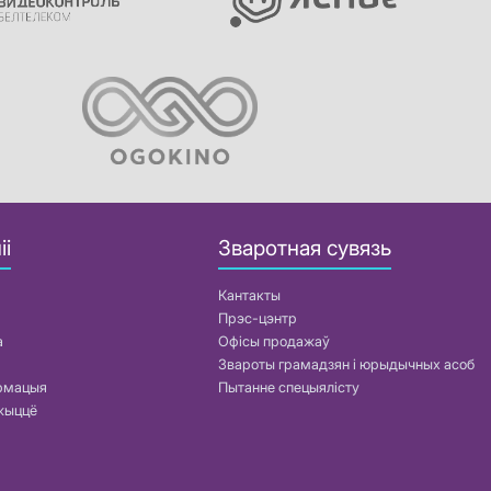
іі
Зваротная сувязь
Кантакты
Прэс-цэнтр
а
Офісы продажаў
Звароты грамадзян і юрыдычных асоб
армацыя
Пытанне спецыялісту
жыццё