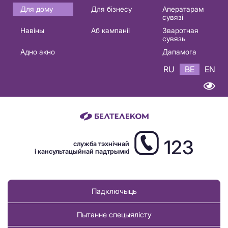
Основная
Для дому
Для бізнесу
Аператарам
сувязі
навигация
Навіны
Аб кампаніі
Зваротная
BE
сувязь
Адно акно
Дапамога
RU
BE
EN
123
служба тэхнічнай
і кансультацыйнай падтрымкі
Падключыць
Пытанне спецыялісту