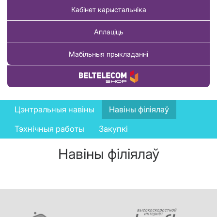
Кабінет карыстальніка
Аплаціць
Мабільныя прыкладанні
Купіць тавар
News
Цэнтральныя навіны
Навіны філіялаў
menu
Тэхнічныя работы
Закупкі
Навіны філіялаў