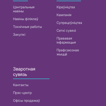
Цэнтральныя
Кіраўніцтва
навіны
Кампанія
Навіны філіялаў
Супрацоўніцтва
Тэхнічныя работы
Сеткі сувязі
Закупкі
Прававая
інфармацыя
Прафсаюзнае
жыццё
Зваротная
сувязь
Кантакты
Прэс-цэнтр
Офісы продажаў