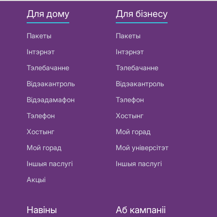
Для дому
Для бізнесу
Пакеты
Пакеты
Інтэрнэт
Інтэрнэт
Тэлебачанне
Тэлебачанне
Відэакантроль
Відэакантроль
Відэадамафон
Тэлефон
Тэлефон
Хостынг
Хостынг
Мой горад
Мой горад
Мой універсітэт
Іншыя паслугі
Іншыя паслугі
Акцыі
Навіны
Аб кампаніі