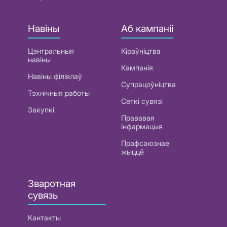
Навіны
Аб кампаніі
Цэнтральныя
Кіраўніцтва
навіны
Кампанія
Навіны філіялаў
Супрацоўніцтва
Тэхнічныя работы
Сеткі сувязі
Закупкі
Прававая
інфармацыя
Прафсаюзнае
жыццё
Зваротная
сувязь
Кантакты