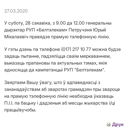
27.03.2020
У суботу, 28 сакавіка, з 9.00 да 12.00 генеральны
дырэктар РУП «Белтэлекам» Петручэня Юрый
Мікалаевіч правядзе прамую тэлефонную лінію.
У гэты дзень па тэлефоне (017) 217 10 77 можна будзе
задаць пытанне, падзяліцца сваім меркаваннем,
выказаць прапановы па актуальных тэмах, якія
адносяцца да кампетэнцыі РУП "Белтэлекам".
Звяртаем Вашу ўвагу, што ў адпаведнасці з
заканадаўствам аб зваротах грамадзян пры звароце
на прамую тэлефонную лінію неабходна ўказваць
П.I.I. па бацьку і дадзеныя аб месцы жыхарства і/ці
працы/вучобы.
Друк