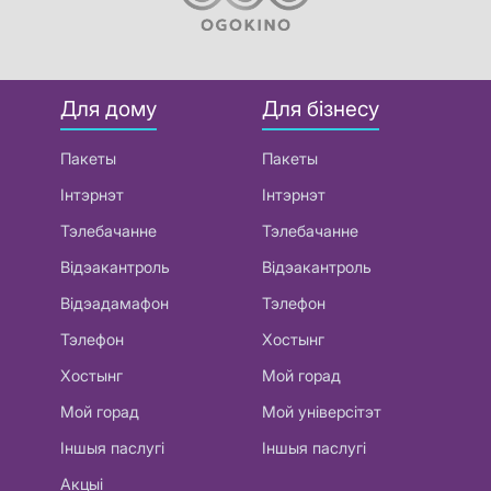
Для дому
Для бізнесу
Пакеты
Пакеты
Інтэрнэт
Інтэрнэт
Тэлебачанне
Тэлебачанне
Відэакантроль
Відэакантроль
Відэадамафон
Тэлефон
Тэлефон
Хостынг
Хостынг
Мой горад
Мой горад
Мой універсітэт
Іншыя паслугі
Іншыя паслугі
Акцыі