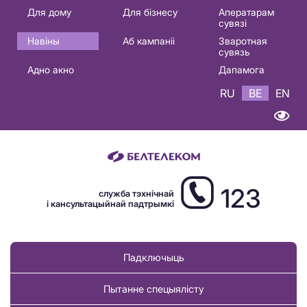
Основная
Для дому
Для бізнесу
Аператарам
сувязі
навигация
Навіны
Аб кампаніі
Зваротная
BE
сувязь
Адно акно
Дапамога
RU
BE
EN
123
служба тэхнічнай
і кансультацыйнай падтрымкі
Падключыць
Пытанне спецыялісту