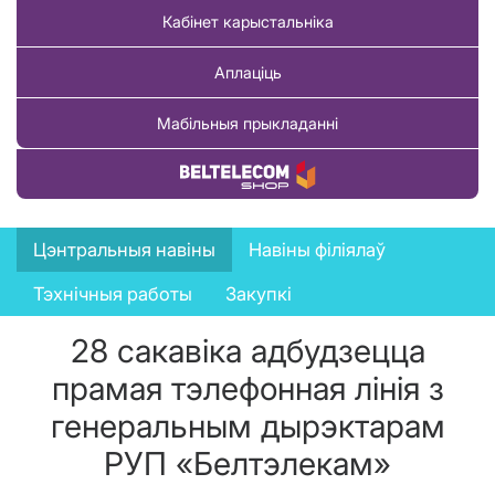
Кабінет карыстальніка
Аплаціць
Мабільныя прыкладанні
Купіць тавар
News
Цэнтральныя навіны
Навіны філіялаў
menu
Тэхнічныя работы
Закупкі
28 сакавіка адбудзецца
прамая тэлефонная лінія з
генеральным дырэктарам
РУП «Белтэлекам»