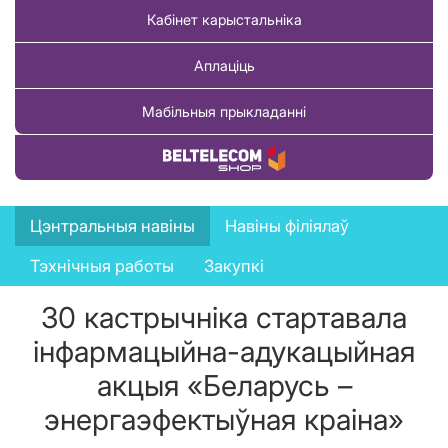
Кабінет карыстальніка
Аплаціць
Мабільныя прыкладанні
Купіць тавар
News
Цэнтральныя навіны
Навіны філіялаў
menu
Тэхнічныя работы
Закупкі
30 кастрычніка стартавала
інфармацыйна-адукацыйная
акцыя «Беларусь –
энергаэфектыўная краіна»