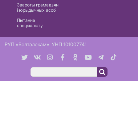
Звароты грамадзян
і юрыдычных асоб
Пытанне
спецыялісту
РУП «Белтэлекам». УНП 101007741
Пошук