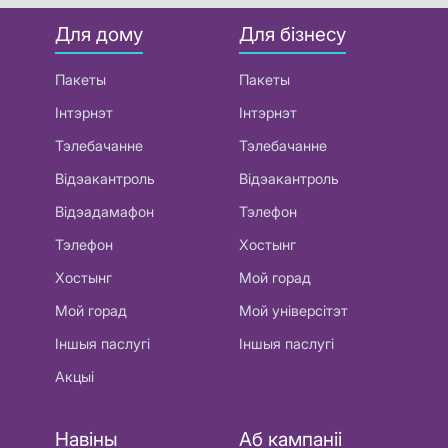
Для дому
Для бізнесу
Пакеты
Пакеты
Інтэрнэт
Інтэрнэт
Тэлебачанне
Тэлебачанне
Відэакантроль
Відэакантроль
Відэадамафон
Тэлефон
Тэлефон
Хостынг
Хостынг
Мой горад
Мой горад
Мой універсітэт
Іншыя паслугі
Іншыя паслугі
Акцыі
Навіны
Аб кампаніі