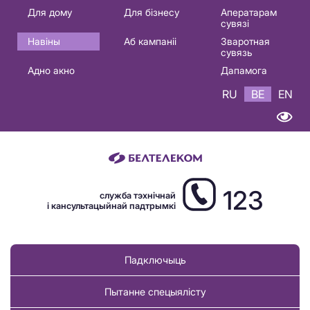
Основная
Для дому
Для бізнесу
Аператарам
сувязі
навигация
Навіны
Аб кампаніі
Зваротная
BE
сувязь
Адно акно
Дапамога
RU
BE
EN
123
служба тэхнічнай
і кансультацыйнай падтрымкі
Падключыць
Пытанне спецыялісту