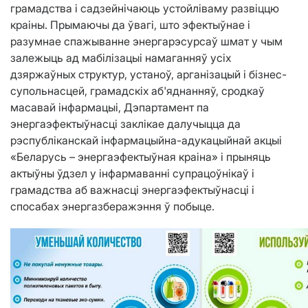
грамадства і садзейнічаюць устойліваму развіццю
краіны. Прымаючы да ўвагі, што эфектыўнае і
разумнае спажыванне энергарэсурсаў шмат у чым
залежыць ад мабілізацыі намаганняў усіх
дзяржаўных структур, устаноў, арганізацый і бізнес-
супольнасцей, грамадскіх аб'яднанняў, сродкаў
масавай інфармацыі, Дэпартамент па
энергаэфектыўнасці заклікае далучыцца да
рэспубліканскай інфармацыйна-адукацыйнай акцыі
«Беларусь – энергаэфектыўная краіна» і прыняць
актыўны ўдзел у інфармаванні супрацоўнікаў і
грамадства аб важнасці энергаэфектыўнасці і
спосабах энергазберажэння ў побыце.