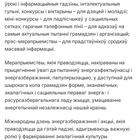
ўрокі і інфармацыйныя гадзіны, інтэлектуальныя
гульні, конкурсы і віктарыны – для дзяцей і моладзі;
міні-конкурсы – для падпісчыкаў у сацыяльных
сетках; гарачыя тэлефонныя лініі – для адказаў на
самыя актуальныя пытанні грамадзян і арганізацый;
прэс-мерапрыемствы – для прадстаўнікоў сродкаў
масавай інфармацыі.
Мерапрыемствы, якія праводзяцца, накіраваны на
прыцягненне ўвагі да пытанняў энергаэфектыўнасці і
энергазберажэння, папулярызацыю, у даступнай для
шырокага кола грамадзян форме, эканамічных,
экалагічных і сацыяльных пераваг энерга- і
рэсурсазберагальнага ладу жыцця, умацаванне
энергетычнай незалежнасці нашай краіны.
Міжнародны дзень энергазберажэння і акцыі, якія
праводзяцца да гэтай падзеі, адыгрываюць важную
ролю ў фарміраванні экалагічнай культуры