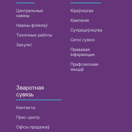
Цэнтральныя
Кіраўніцтва
навіны
Кампанія
Навіны філіялаў
Супрацоўніцтва
Тэхнічныя работы
Сеткі сувязі
Закупкі
Прававая
інфармацыя
Прафсаюзнае
жыццё
Зваротная
сувязь
Кантакты
Прэс-цэнтр
Офісы продажаў