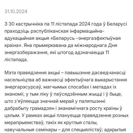
31.10.2024
З 30 кастрычніка па 11 лістапада 2024 года ў Беларусі
праходзіць рэспубліканская інфармацыйна-
адукацыйная акцыя «Беларусь –энергаэфектыўная
краіна». Яна прымеркавана да міжнароднага Дня
энергазберажэння, які штогод адзначаецца 11
лістапада.
Мэта правядзення акцыі – павышэнне дасведчанасці
насельніцтва аб важнасці эфектыўнага выкарыстання
энергарэсурсаў, магчымых спосабах і метадах іх
эканоміі, у тым ліку ў паўсядзённым жыцці і ў быце,
што з'яўляецца значнай мерай у паляпшэнні
дабрабыту грамадзян і эканамічнага росту краіны ў
цэлым. У рамках акцыі плануецца правядзенне розных
мерапрыемстваў, такіх як круглыя сталы,
навучальныя семінары – для спецыялістаў; адкрытыя