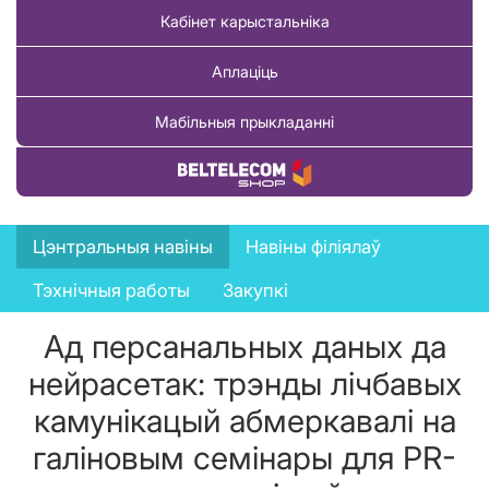
Кабінет карыстальніка
Аплаціць
Мабільныя прыкладанні
Купіць тавар
News
Цэнтральныя навіны
Навіны філіялаў
menu
Тэхнічныя работы
Закупкі
Ад персанальных даных да
нейрасетак: трэнды лічбавых
камунікацый абмеркавалі на
галіновым семінары для PR-