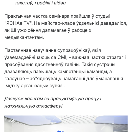
тэкстаў, графікі і відэа.
Практычная частка семінара прайшла ў студыі
"ЯСНАе ТV". На майстар-класе ўдзельнікі даведаліся,
як ШІ ужо сёння дапамагае ў рабоце з
медыякантэнтам.
Пастаяннае навучанне супрацоўнікаў, якія
ўзаемадзейнічаюць са СМІ, – важная частка стратэгіі
прасоўвання дасягненняў галіны. Такія сустрэчы
дазваляюць павышаць кампетэнцыі каманды, а
галоўнае – аб"ядноўваць намаганні для ўмацавання
іміджу арганізацый сувязі.
Дзякуем калегам за прадуктыўную працу і
натхняльную атмасферу!