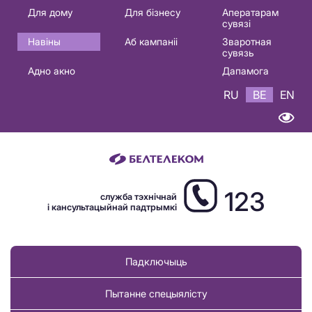
Основная
Для дому
Для бізнесу
Аператарам
сувязі
навигация
Навіны
Аб кампаніі
Зваротная
BE
сувязь
Адно акно
Дапамога
RU
BE
EN
123
служба тэхнічнай
і кансультацыйнай падтрымкі
Падключыць
Пытанне спецыялісту