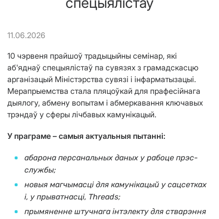
спецыялістаў
11.06.2026
10 чэрвеня прайшоў традыцыйны семінар, які
аб'яднаў спецыялістаў па сувязях з грамадскасцю
арганізацый Міністэрства сувязі і інфарматызацыі.
Мерапрыемства стала пляцоўкай для прафесійнага
дыялогу, абмену вопытам і абмеркавання ключавых
трэндаў у сферы лічбавых камунікацый.
У праграме – самыя актуальныя пытанні:
абарона персанальных даных у рабоце прэс-
службы;
новыя магчымасці для камунікацый у сацсетках
і, у прыватнасці, Threads;
прымяненне штучнага інтэлекту для стварэння