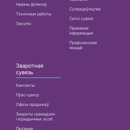
Навіны філіялаў
Супрацоўніцтва
Тэхнічныя работы
Сеткі сувязі
Закупкі
Прававая
інфармацыя
Прафсаюзнае
жыццё
Зваротная
сувязь
Кантакты
Прэс-цэнтр
Офісы продажаў
Звароты грамадзян
і юрыдычных асоб
Пытанне