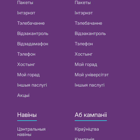
Пакеты
Пакеты
Інтэрнэт
Інтэрнэт
Тэлебачанне
Тэлебачанне
Відэакантроль
Відэакантроль
Відэадамафон
Тэлефон
Тэлефон
Хостынг
Хостынг
Мой горад
Мой горад
Мой універсітэт
Іншыя паслугі
Іншыя паслугі
Акцыі
Навіны
Аб кампаніі
Цэнтральныя
Кіраўніцтва
навіны
Кампанія