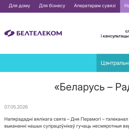
Основная
Для дому
Для бізнесу
Аператарам сувязі
Н
навигация
BE
с
і кансультац
News
Цэнтральн
menu
«Беларусь – Ра
07.05.2026
Напярэдадні вялікага свята – Дня Перамогі – тэлекана
выкананні нашых супрацоўнікаў гучаць несмяротныя вершы