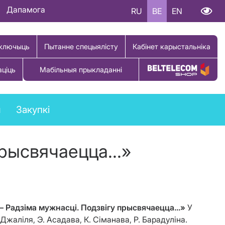
Дапамога
RU
BE
EN
ключыць
Пытанне спецыялісту
Кабінет карыстальніка
аціць
Мабільныя прыкладанні
Купіць тавар
ы
Закупкі
рысвячаецца...»
– Радзіма мужнасці. Подзвігу прысвячаецца...»
У
жаліля, Э. Асадава, К. Сіманава, Р. Барадуліна.