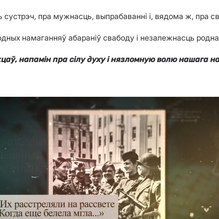
ь сустрэч, пра мужнасць, выпрабаванні і, вядома ж, пра 
одных намаганняў абараніў свабоду і незалежнасць родна
цаў, напамін пра сілу духу і нязломную волю нашага н