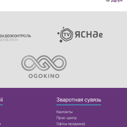
іі
Зваротная сувязь
Кантакты
Прэс-цэнтр
а
Офісы продажаў