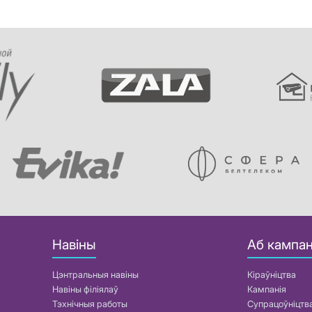
Навіны
Аб кампан
Цэнтральныя навіны
Кіраўніцтва
Навіны філіялаў
Кампанія
Тэхнічныя работы
Супрацоўніцтв