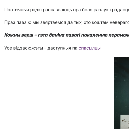
Паэтычныя радкі расказваюць пра боль разлук і радасц
Праз паэзію мы звяртаемся да тых, хто коштам невераг
Кожны верш – гэта даніна павагі пакаленню перамож
Усе відэасюжэты – даступныя па
спасылцы.