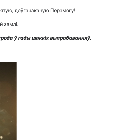
святую, доўгачаканую Перамогу!
й зямлі.
арода ў гады цяжкіх выпрабаванняў.