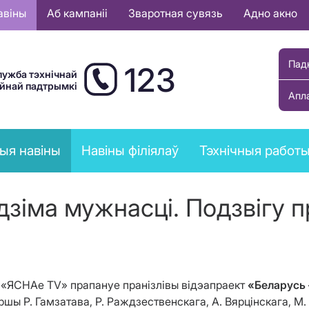
авіны
Аб кампаніі
Зваротная сувязь
Адно акно
Пад
123
лужба тэхнічнай
ыйнай падтрымкі
Апл
ыя навіны
Навіны філіялаў
Тэхнічныя работ
дзіма мужнасці. Подзвігу п
л «ЯСНАе ТV» прапануе пранізлівы відэапраект
«Беларусь 
 Р. Гамзатава, Р. Раждзественскага, А. Вярцінскага, М. Д