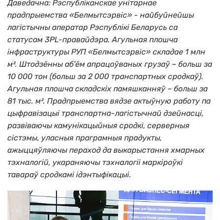
Даведачна: Рэспубліканскае унітарнае
прадпрыемства «Белмытсэрвіс» - найбуйнейшы
лагістычны аператар Рэспублікі Беларусь са
статусам 3PL-правайдэра. Агульная плошча
інфраструктуры РУП «Белмытсэрвіс» складае 1 млн
м². Штодзённы аб'ём апрацоўваных грузаў – больш за
10 000 тон (больш за 2 000 транспартных сродкаў).
Агульная плошча складскіх памяшканняў – больш за
81 тыс. м². Прадпрыемства вядзе актыўную работу па
цыфравізацыі транспартна-лагістычнай дзейнасці,
развіваючы камунікацыйныя сродкі, серверныя
сістэмы, уласныя праграмныя прадукты,
ажыццяўляючы пераход да выкарыстання хмарных
тэхналогій, укараняючы тэхналогіі маркіроўкі
тавараў сродкамі ідэнтыфікацыі.