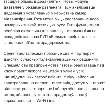
тэсціруе опцыю відэааналітыкі. Новы модуль
дазваляе ў рэжыме рэальнага часу аналізаваць
дадзеныя з усталяваных у карыстача камер
відэаназірання. Гэта можа быць распазнанне асоб,
нумарных знакаў, дэтэкцыя руху. Гэты функцыянал
асабліва актуальны для аналізу інфармацыі як на
складскіх плошчах РУП «Белмытсэрвіс», так і на
гандлёвых аб'ектах прадпрыемства.
Сёння «Белтэлекам» прапануе сваім партнёрам
дзясяткі сучасных тэлекамунікацыйных рашэнняў.
Спецыялісты прадпрыемства гатовы рэалізаваць пад
ключ праект любога маштабу з улікам усіх
індывідуальных патрэб кліента. У ліку найбольш
запатрабаваных паслуг - тэлефанія, доступ у інтэрнэт,
відэакантроль, стварэнне і абслугоўванне лакальных
сетак, абаронены хостынг, прадастаўленне ў
карыстанне сеткі Wi-Fi і інш.