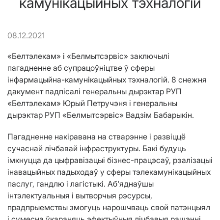
камунікацыйных тэхналогій
08.12.2021
«Белтэлекам» і «Белмытсэрвіс» заключылі
пагадненне аб супрацоўніцтве ў сферы
інфармацыйна-камунікацыйных тэхналогій. 8 снежня
дакумент падпісалі генеральны дырэктар РУП
«Белтэлекам» Юрый Петручэня і генеральны
дырэктар РУП «Белмытсэрвіс» Вадзім Бабарыкін.
Пагадненне накіравана на стварэнне і развіццё
сучаснай лічбавай інфраструктуры. Бакі будуць
імкнуцца да цыфравізацыі бізнес-працэсаў, рэалізацыі
інавацыйных падыходаў у сферы тэлекамунікацыйных
паслуг, гандлю і лагістыкі. Аб'яднаўшы
інтэлектуальныя і вытворчыя рэсурсы,
прадпрыемствы змогуць нарошчваць свой патэнцыял
і сумесна ўкараняць эфектыўныя лічбавыя рашэнні.