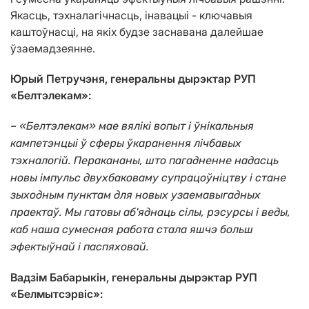
Якасць, тэхналагічнасць, інавацыі - ключавыя
каштоўнасці, на якіх будзе заснавана далейшае
ўзаемадзеянне.
Юрый Петручэня, генеральны дырэктар РУП
«Белтэлекам»:
– «Белтэлекам» мае вялікі вопыт і ўнікальныя
кампетэнцыі ў сферы ўкаранення лічбавых
тэхналогій. Перакананы, што пагадненне надасць
новы імпульс двухбаковаму супрацоўніцтву і стане
зыходным пунктам для новых узаемавыгадных
праектаў. Мы гатовы аб'яднаць сілы, рэсурсы і веды,
каб наша сумесная работа стала яшчэ больш
эфектыўнай і паспяховай.
Вадзім Бабарыкін, генеральны дырэктар РУП
«Белмытсэрвіс»: