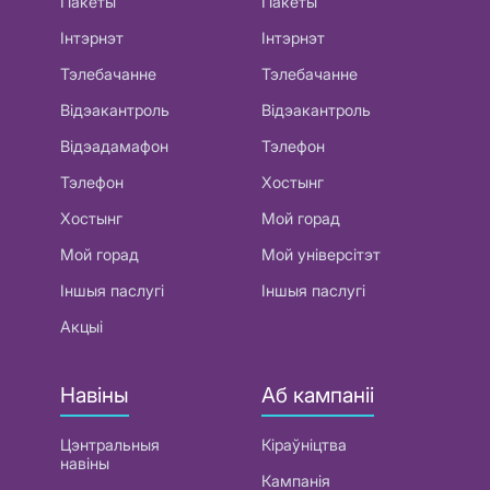
Пакеты
Пакеты
Інтэрнэт
Інтэрнэт
Тэлебачанне
Тэлебачанне
Відэакантроль
Відэакантроль
Відэадамафон
Тэлефон
Тэлефон
Хостынг
Хостынг
Мой горад
Мой горад
Мой універсітэт
Іншыя паслугі
Іншыя паслугі
Акцыі
Навіны
Аб кампаніі
Цэнтральныя
Кіраўніцтва
навіны
Кампанія