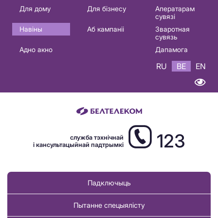
Основная
Для дому
Для бізнесу
Аператарам
сувязі
навигация
Навіны
Аб кампаніі
Зваротная
BE
сувязь
Адно акно
Дапамога
RU
BE
EN
123
служба тэхнічнай
і кансультацыйнай падтрымкі
Падключыць
Пытанне спецыялісту