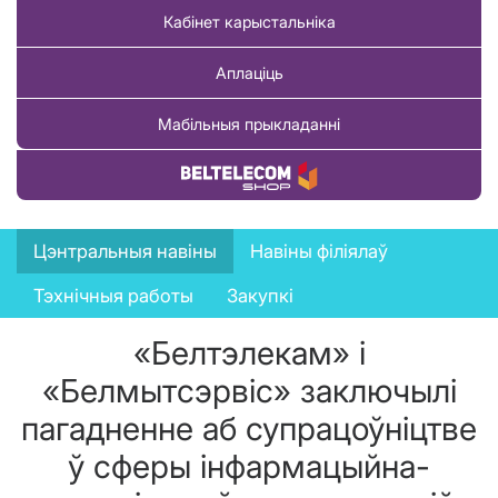
Кабінет карыстальніка
Аплаціць
Мабільныя прыкладанні
Купіць тавар
News
Цэнтральныя навіны
Навіны філіялаў
menu
Тэхнічныя работы
Закупкі
«Белтэлекам» і
«Белмытсэрвіс» заключылі
пагадненне аб супрацоўніцтве
ў сферы інфармацыйна-