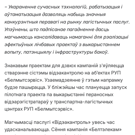
– Укараненне сучасных тэхналогій, рабатызацыя і
аўтаматызацыя дазволяць набыць значныя
канкурэнтныя перавагі на рынку лагістычных паслуг.
Упэўнены, што падпісанае пагадненне дасць
магчымасць кансалідаваць намаганні для рэалізацыі
эфектыўных лічбавых праектаў з выкарыстаннем
вопыту, патэнцыялу і інфраструктуры бакоў.
Знакавым праектам для дзвюх кампаній з'яўляецца
стварэнне сістэмы відэакантролю на аб'ектах РУП
«Белмытсэрвіс». Узаемадзеянне ў гэтым напрамку
будзе пашырацца. У бліжэйшы час плануецца запуск
пілотнага праекта па выкарыстанні пераносных
відэарэгістратараў у транспартна-лагістычных
цэнтрах РУП «Белмытсэрвіс».
Магчымасці паслугі «Відэакантроль» увесь час
удасканальваюцца. Сёння кампанія «Белтэлекам»