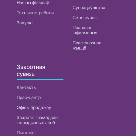
Навіны філіялаў
Супрацоўніцтва
Тэхнічныя работы
Сеткі сувязі
Закупкі
Прававая
інфармацыя
Прафсаюзнае
жыццё
Зваротная
сувязь
Кантакты
Прэс-цэнтр
Офісы продажаў
Звароты грамадзян
і юрыдычных асоб
Пытанне