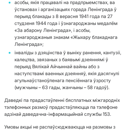
асобы, якія працавалі на прадпрыемствах, ва
ўстановах і арганізацыях горада Ленінграда ў
перыяд блакады з 8 верасня 1941 года па 27
студзеня 1944 года і ўзнагароджаны медалём
«За абарону Ленінграда», і асобы,
узнагароджаныя знакам «Жыхару блакаднага
Ленінграда»;
інваліды з дзяцінства ў выніку ранення, кантузіі,
калецтва, звязаных з баявымі дзеяннямі ў
перыяд Вялікай Айчыннай вайны або з
наступствамі ваенных дзеянняў, якія дасягнулі
агульнаўстаноўленага пенсіённага ўзросту
(мужчыны – 63 гады, жанчыны – 58 гадоў).
Даведкі па прадастаўленні бясплатных міжгародніх
тэлефонных размоў прадастаўляюцца па тэлефоне
адзінай даведачна-інфармацыйнай службы 153.
Умовы акцыі не распаўсюджваюцца на размовы з