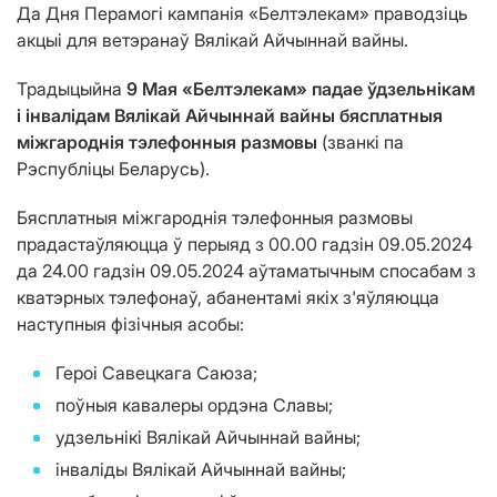
Да Дня Перамогі кампанія «Белтэлекам» праводзіць
акцыі для ветэранаў Вялікай Айчыннай вайны.
Традыцыйна
9 Мая «Белтэлекам» падае ўдзельнікам
і інвалідам Вялікай Айчыннай вайны бясплатныя
міжгароднія тэлефонныя размовы
(званкі па
Рэспубліцы Беларусь).
Бясплатныя міжгароднія тэлефонныя размовы
прадастаўляюцца ў перыяд з 00.00 гадзін 09.05.2024
да 24.00 гадзін 09.05.2024 аўтаматычным спосабам з
кватэрных тэлефонаў, абанентамі якіх з'яўляюцца
наступныя фізічныя асобы:
Героі Савецкага Саюза;
поўныя кавалеры ордэна Славы;
удзельнікі Вялікай Айчыннай вайны;
інваліды Вялікай Айчыннай вайны;