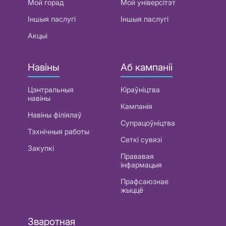
Мой горад
Мой універсітэт
Іншыя паслугі
Іншыя паслугі
Акцыі
Навіны
Аб кампаніі
Цэнтральныя
Кіраўніцтва
навіны
Кампанія
Навіны філіялаў
Супрацоўніцтва
Тэхнічныя работы
Сеткі сувязі
Закупкі
Прававая
інфармацыя
Прафсаюзнае
жыццё
Зваротная