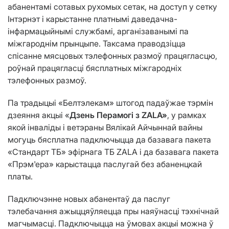
абанентамі сотавых рухомых сетак, на доступ у сетку
Інтэрнэт і карыстанне платнымі даведачна-
інфармацыйнымі службамі, арганізаванымі па
міжгароднім прынцыпе. Таксама праводзіцца
спісанне мясцовых тэлефонных размоў працягласцю,
роўнай працягласці бясплатных міжгародніх
тэлефонных размоў.
Па традыцыі «Белтэлекам» штогод падаўжае тэрмін
дзеяння акцыі «
Дзень Перамогі з ZALA
»
, у рамках
якой інваліды і ветэраны Вялікай Айчыннай вайны
могуць бясплатна падключыцца да базавага пакета
«Стандарт ТБ» эфірнага ТБ ZALA і да базавага пакета
«Прэм'ера» карыстацца паслугай без абаненцкай
платы.
Падключэнне новых абанентаў да паслуг
тэлебачання ажыццяўляецца пры наяўнасці тэхнічнай
магчымасці. Падключыцца на ўмовах акцыі можна ў