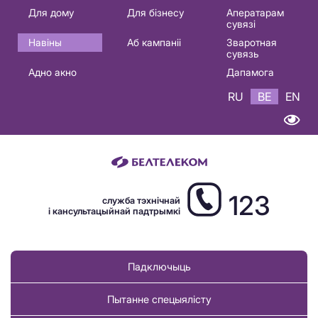
Основная
Для дому
Для бізнесу
Аператарам
сувязі
навигация
Навіны
Аб кампаніі
Зваротная
BE
сувязь
Адно акно
Дапамога
RU
BE
EN
123
служба тэхнічнай
і кансультацыйнай падтрымкі
Падключыць
Пытанне спецыялісту