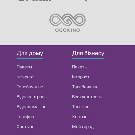
Для дому
Для бізнесу
Пакеты
Пакеты
Інтэрнэт
Інтэрнэт
Тэлебачанне
Тэлебачанне
Відэакантроль
Відэакантроль
Відэадамафон
Тэлефон
Тэлефон
Хостынг
Хостынг
Мой горад