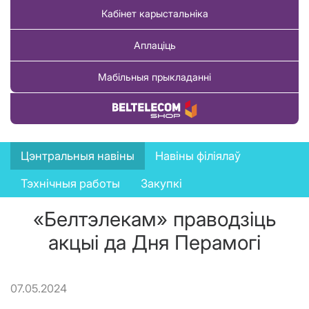
Кабінет карыстальніка
Аплаціць
Мабільныя прыкладанні
Купіць тавар
News
Цэнтральныя навіны
Навіны філіялаў
menu
Тэхнічныя работы
Закупкі
«Белтэлекам» праводзіць
акцыі да Дня Перамогі
07.05.2024