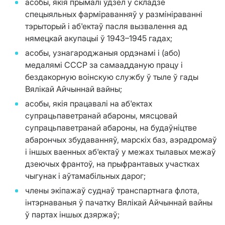
асобы, якія прымалі ўдзел у складзе
спецыяльных фарміраванняў у размініраванні
тэрыторый і аб'ектаў пасля вызвалення ад
нямецкай акупацыі ў 1943–1945 гадах;
асобы, узнагароджаныя ордэнамі і (або)
медалямі СССР за самаадданую працу і
бездакорную воінскую службу ў тыле ў гады
Вялікай Айчыннай вайны;
асобы, якія працавалі на аб'ектах
супрацьпаветранай абароны, мясцовай
супрацьпаветранай абароны, на будаўніцтве
абарончых збудаванняў, марскіх баз, аэрадромаў
і іншых ваенных аб'ектаў у межах тылавых межаў
дзеючых франтоў, на прыфрантавых участках
чыгунак і аўтамабільных дарог;
члены экіпажаў суднаў транспартнага флота,
інтэрнаваныя ў пачатку Вялікай Айчыннай вайны
ў партах іншых дзяржаў;