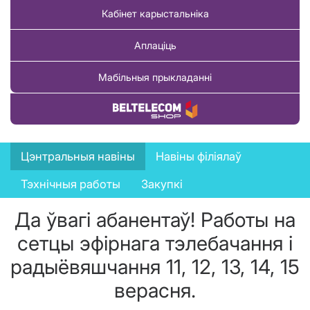
Кабінет карыстальніка
Аплаціць
Мабільныя прыкладанні
Купіць тавар
News
Цэнтральныя навіны
Навіны філіялаў
menu
Тэхнічныя работы
Закупкі
Да ўвагі абанентаў! Работы на
сетцы эфірнага тэлебачання і
радыёвяшчання 11, 12, 13, 14, 15
верасня.