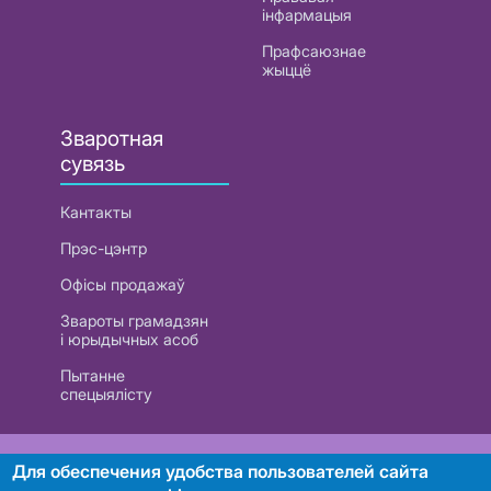
інфармацыя
Прафсаюзнае
жыццё
Зваротная
сувязь
Кантакты
Прэс-цэнтр
Офісы продажаў
Звароты грамадзян
і юрыдычных асоб
Пытанне
спецыялісту
РУП «Белтэлекам». УНП 101007741
Для обеспечения удобства пользователей сайта