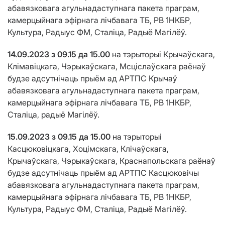
абавязковага агульнадаступнага пакета праграм,
камерцыйнага эфірнага лічбавага ТБ, РВ 1НКБР,
Культура, Радыус ФМ, Сталіца, Радыё Магілёў.
14.09.2023 з 09.15 да 15.00
на тэрыторыі Крычаўскага,
Клімавіцкага, Чэрыкаўскага, Мсціслаўскага раёнаў
будзе адсутнічаць прыём ад АРТПС Крычаў
абавязковага агульнадаступнага пакета праграм,
камерцыйнага эфірнага лічбавага ТБ, РВ 1НКБР,
Сталіца, радыё Магілёў.
15.09.2023 з 09.15 да 15.00
на тэрыторыі
Касцюковіцкага, Хоцімскага, Клічаўскага,
Крычаўскага, Чэрыкаўскага, Краснапольскага раёнаў
будзе адсутнічаць прыём ад АРТПС Касцюковічы
абавязковага агульнадаступнага пакета праграм,
камерцыйнага эфірнага лічбавага ТБ, РВ 1НКБР,
Культура, Радыус ФМ, Сталіца, Радыё Магілёў.