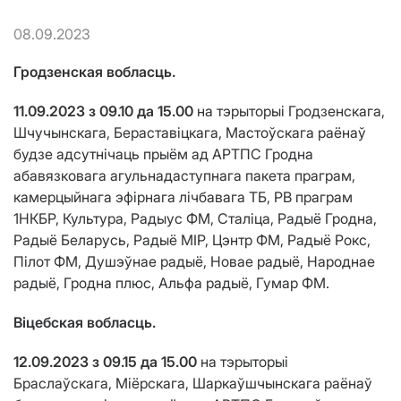
08.09.2023
Гродзенская вобласць.
11.09.2023 з 09.10 да 15.00
на тэрыторыi Гродзенскага,
Шчучынскага, Бераставіцкага, Мастоўскага раёнаў
будзе адсутнічаць прыём ад АРТПС Гродна
абавязковага агульнадаступнага пакета праграм,
камерцыйнага эфірнага лічбавага ТБ, РВ праграм
1НКБР, Культура, Радыус ФМ, Сталіца, Радыё Гродна,
Радыё Беларусь, Радыё МІР, Цэнтр ФМ, Радыё Рокс,
Пілот ФМ, Душэўнае радыё, Новае радыё, Народнае
радыё, Гродна плюс, Альфа радыё, Гумар ФМ.
Віцебская вобласць.
12.09.2023 з 09.15 да 15.00
на тэрыторыі
Браслаўскага, Міёрскага, Шаркаўшчынскага раёнаў