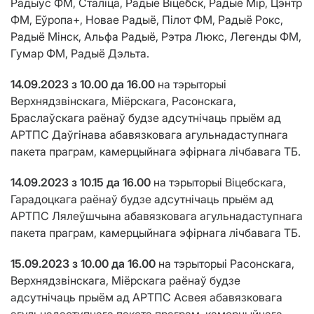
Радыус ФМ, Сталіца, Радыё Віцебск, Радыё Мір, Цэнтр
ФМ, Еўропа+, Новае Радыё, Пілот ФМ, Радыё Рокс,
Радыё Мінск, Альфа Радыё, Рэтра Люкс, Легенды ФМ,
Гумар ФМ, Радыё Дэльта.
14.09.2023 з 10.00 да 16.00
на тэрыторыі
Верхнядзвінскага, Міёрскага, Расонскага,
Браслаўскага раёнаў будзе адсутнічаць прыём ад
АРТПС Даўгінава абавязковага агульнадаступнага
пакета праграм, камерцыйнага эфірнага лічбавага ТБ.
14.09.2023 з 10.15 да 16.00
на тэрыторыі Віцебскага,
Гарадоцкага раёнаў будзе адсутнічаць прыём ад
АРТПС Лялеўшчына абавязковага агульнадаступнага
пакета праграм, камерцыйнага эфірнага лічбавага ТБ.
15.09.2023 з 10.00 да 16.00
на тэрыторыі Расонскага,
Верхнядзвінскага, Міёрскага раёнаў будзе
адсутнічаць прыём ад АРТПС Асвея абавязковага