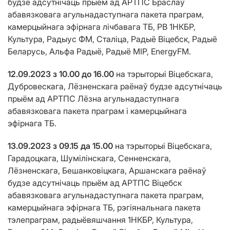
будзе адсутнічаць прыём ад АРТПС Браслаў
абавязковага агульнадаступнага пакета праграм,
камерцыйнага эфірнага лічбавага ТБ, РВ 1НКБР,
Культура, Радыус ФМ, Сталіца, Радыё Віцебск, Радыё
Беларусь, Альфа Радыё, Радыё МІР, EnergyFM.
12.09.2023 з 10.00 до 16.00
на тэрыторыі Віцебскага,
Дубровескага, Лёзненскага раёнаў будзе адсутнічаць
прыём ад АРТПС Лёзна агульнадаступнага
абавязковага пакета праграм і камерцыйнага
эфірнага ТБ.
13.09.2023 з 09.15 да 15.00
на тэрыторыі Віцебскага,
Гарадоцкага, Шумілінскага, Сенненскага,
Лёзненскага, Бешанковіцкага, Аршанскага раёнаў
будзе адсутнічаць прыём ад АРТПС Віцебск
абавязковага агульнадаступнага пакета праграм,
камерцыйнага эфірнага ТБ, рэгіянальнага пакета
тэлепраграм, радыёвяшчання 1НКБР, Культура,