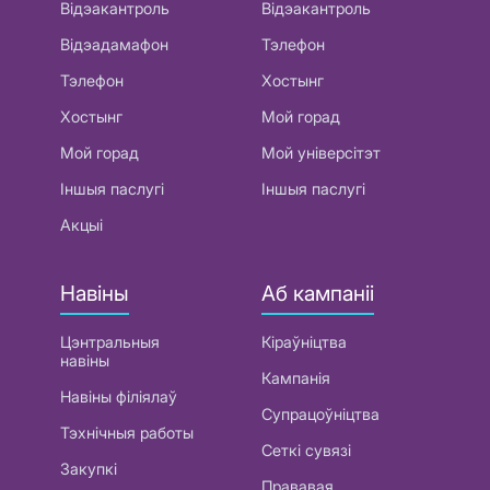
Відэакантроль
Відэакантроль
Відэадамафон
Тэлефон
Тэлефон
Хостынг
Хостынг
Мой горад
Мой горад
Мой універсітэт
Іншыя паслугі
Іншыя паслугі
Акцыі
Навіны
Аб кампаніі
Цэнтральныя
Кіраўніцтва
навіны
Кампанія
Навіны філіялаў
Супрацоўніцтва
Тэхнічныя работы
Сеткі сувязі
Закупкі
Прававая