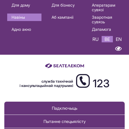
Основная
Для дому
Для бізнесу
Аператарам
сувязі
навигация
Навіны
Аб кампаніі
Зваротная
BE
сувязь
Адно акно
Дапамога
RU
BE
EN
123
служба тэхнічнай
і кансультацыйнай падтрымкі
Падключыць
Пытанне спецыялісту