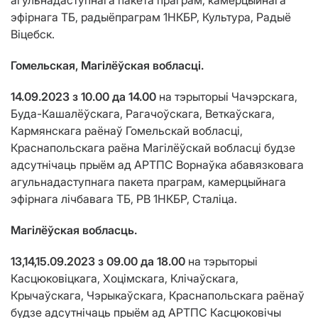
агульнадаступнага пакета праграм, камерцыйнага
эфірнага ТБ, радыёпраграм 1НКБР, Культура, Радыё
Віцебск.
Гомельская, Магілёўская вобласці.
14.09.2023 з 10.00 да 14.00
на тэрыторыі Чачэрскага,
Буда-Кашалёўскага, Рагачоўскага, Веткаўскага,
Кармянскага раёнаў Гомельскай вобласці,
Краснапольскага раёна Магілёўскай вобласці будзе
адсутнічаць прыём ад АРТПС Ворнаўка абавязковага
агульнадаступнага пакета праграм, камерцыйнага
эфірнага лічбавага ТБ, РВ 1НКБР, Сталіца.
Магілёўская вобласць.
13,14,15.09.2023 з 09.00 да 18.00
на тэрыторыі
Касцюковіцкага, Хоцімскага, Клічаўскага,
Крычаўскага, Чэрыкаўскага, Краснапольскага раёнаў
будзе адсутнічаць прыём ад АРТПС Касцюковічы