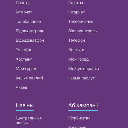
Пакеты
Пакеты
Інтэрнэт
Інтэрнэт
Тэлебачанне
Тэлебачанне
Відэакантроль
Відэакантроль
Відэадамафон
Тэлефон
Тэлефон
Хостынг
Хостынг
Мой горад
Мой горад
Мой універсітэт
Іншыя паслугі
Іншыя паслугі
Акцыі
Навіны
Аб кампаніі
Цэнтральныя
Кіраўніцтва
навіны
Кампанія