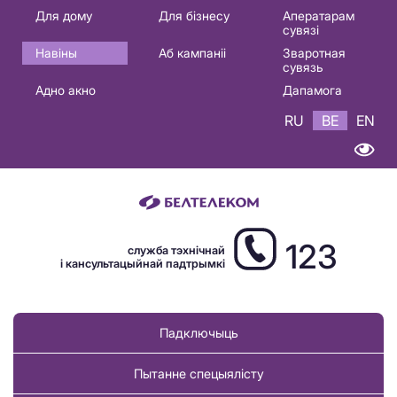
Основная
Для дому
Для бізнесу
Аператарам
сувязі
навигация
Навіны
Аб кампаніі
Зваротная
BE
сувязь
Адно акно
Дапамога
RU
BE
EN
123
служба тэхнічнай
і кансультацыйнай падтрымкі
Падключыць
Пытанне спецыялісту