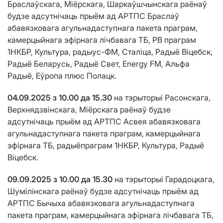
Браслаўскага, Міёрскага, Шаркаўшчынскага раёнаў
будзе адсутнічаць прыём ад АРТПС Браслаў
абавязковага агульнадаступнага пакета праграм,
камерцыйнага эфірнага лічбавага ТБ, РВ праграм
1НКБР, Культура, радыус-ФМ, Сталіца, Радыё Віцебск,
Радыё Беларусь, Радыё Свет, Energy FM, Альфа
Радыё, Еўропа плюс Полацк.
04.09.2025 з 10.00 да 15.30
на тэрыторыі Расонскага,
Верхнядзвінскага, Міёрскага раёнаў будзе
адсутнічаць прыём ад АРТПС Асвея абавязковага
агульнадаступнага пакета праграм, камерцыйнага
эфірнага ТБ, радыёпраграм 1НКБР, Культура, Радыё
Віцебск.
09.09.2025 з 10.00 да 15.30
на тэрыторыі Гарадоцкага,
Шумілінскага раёнаў будзе адсутнічаць прыём ад
АРТПС Бычыха абавязковага агульнадаступнага
пакета праграм, камерцыйнага эфірнага лічбавага ТБ,