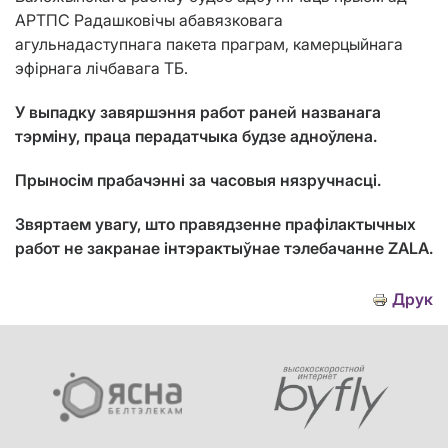
АРТПС Радашковічы абавязковага
агульнадаступнага пакета праграм, камерцыйнага
эфірнага лічбавага ТБ.
У выпадку завяршэння работ раней названага
тэрміну, праца перадатчыка будзе адноўлена.
Прыносім прабачэнні за часовыя нязручнасці.
Звяртаем увагу, што правядзенне прафілактычных
работ не закранае інтэрактыўнае тэлебачанне ZALA.
Друк