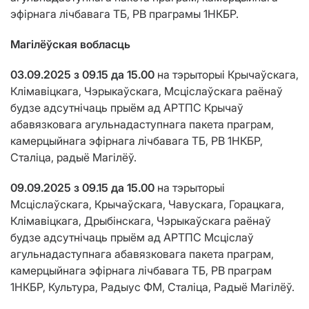
эфірнага лічбавага ТБ, РВ праграмы 1НКБР.
Магілёўская вобласць
03.09.2025 з 09.15 да 15.00
на тэрыторыі Крычаўскага,
Клімавіцкага, Чэрыкаўскага, Мсціслаўскага раёнаў
будзе адсутнічаць прыём ад АРТПС Крычаў
абавязковага агульнадаступнага пакета праграм,
камерцыйнага эфірнага лічбавага ТБ, РВ 1НКБР,
Сталіца, радыё Магілёў.
09.09.2025 з 09.15 да 15.00
на тэрыторыі
Мсціслаўскага, Крычаўскага, Чавускага, Горацкага,
Клімавіцкага, Дрыбінскага, Чэрыкаўскага раёнаў
будзе адсутнічаць прыём ад АРТПС Мсціслаў
агульнадаступнага абавязковага пакета праграм,
камерцыйнага эфірнага лічбавага ТБ, РВ праграм
1НКБР, Культура, Радыус ФМ, Сталіца, Радыё Магілёў.