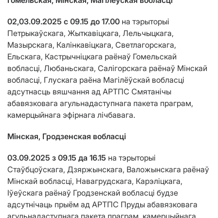
Гомельская, Мінская, Магілёўская вобласцi
02,03.09.2025 с 09.15 до 17.00
на тэрыторыі
Петрыкаўскага, Жыткавіцкага, Лельчыцкага,
Мазырскага, Калінкавіцкага, Светлагорскага,
Ельскага, Кастрычніцкага раёнаў Гомельскай
вобласці, Любаньскага, Салігорскага раёнаў Мінскай
вобласці, Глускага раёна Магілёўскай вобласці
адсутнасць вяшчання ад АРТПС Смятанічы
абавязковага агульнадаступнага пакета праграм,
камерцыйнага эфірнага лічбавага.
Мінская, Гродзенская вобласці
03.09.2025 з 09.15 да 16.15
на тэрыторыі
Стаўбцоўскага, Дзяржынскага, Валожынскага раёнаў
Мінскай вобласці, Навагрудскага, Карэліцкага,
Іўеўскага раёнаў Гродзенскай вобласці будзе
адсутнічаць прыём ад АРТПС Пруды абавязковага
агульнадаступнага пакета праграм, камерцыйнага