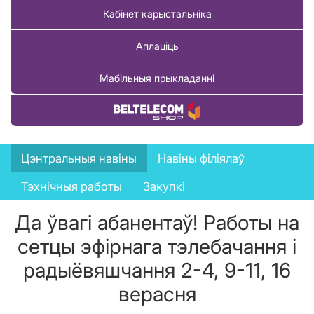
Кабінет карыстальніка
Аплаціць
Мабільныя прыкладанні
Купіць тавар
News
Цэнтральныя навіны
Навіны філіялаў
menu
Тэхнічныя работы
Закупкі
Да ўвагі абанентаў! Работы на
сетцы эфірнага тэлебачання і
радыёвяшчання 2-4, 9-11, 16
верасня