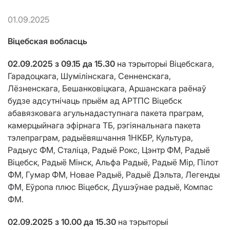
01.09.2025
Віцебская вобласць
02.09.2025 з 09.15 да 15.30
на тэрыторыі Віцебскага,
Гарадоцкага, Шумілінскага, Сенненскага,
Лёзненскага, Бешанковіцкага, Аршанскага раёнаў
будзе адсутнічаць прыём ад АРТПС Віцебск
абавязковага агульнадаступнага пакета праграм,
камерцыйнага эфірнага ТБ, рэгіянальнага пакета
тэлепраграм, радыёвяшчання 1НКБР, Культура,
Радыус ФМ, Сталіца, Радыё Рокс, Цэнтр ФМ, Радыё
Віцебск, Радыё Мінск, Альфа Радыё, Радыё Мiр, Пілот
ФМ, Гумар ФМ, Новае Радыё, Радыё Дэльта, Легенды
ФМ, Еўропа плюс Віцебск, Душэўнае радыё, Компас
ФМ.
02.09.2025 з 10.00 да 15.30
на тэрыторыі