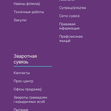
Навіны філіялаў
Супрацоўніцтва
Тэхнічныя работы
Сеткі сувязі
Закупкі
Прававая
інфармацыя
Прафсаюзнае
жыццё
Зваротная
сувязь
Кантакты
Прэс-цэнтр
Офісы продажаў
Звароты грамадзян
і юрыдычных асоб
Пытанне