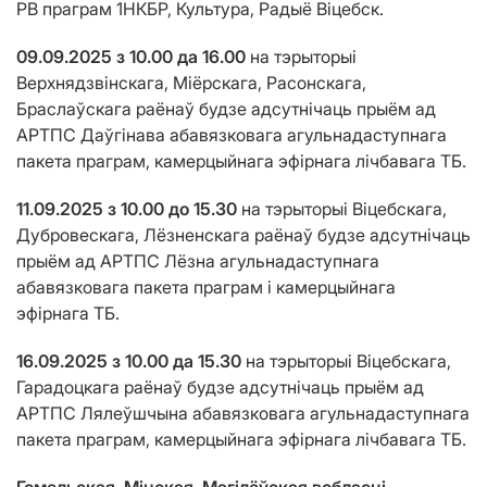
РВ праграм 1НКБР, Культура, Радыё Віцебск.
09.09.2025 з 10.00 да 16.00
на тэрыторыі
Верхнядзвінскага, Міёрскага, Расонскага,
Браслаўскага раёнаў будзе адсутнічаць прыём ад
АРТПС Даўгінава абавязковага агульнадаступнага
пакета праграм, камерцыйнага эфірнага лічбавага ТБ.
11.09.2025 з 10.00 до 15.30
на тэрыторыі Віцебскага,
Дубровескага, Лёзненскага раёнаў будзе адсутнічаць
прыём ад АРТПС Лёзна агульнадаступнага
абавязковага пакета праграм і камерцыйнага
эфірнага ТБ.
16.09.2025 з 10.00 да 15.30
на тэрыторыі Віцебскага,
Гарадоцкага раёнаў будзе адсутнічаць прыём ад
АРТПС Лялеўшчына абавязковага агульнадаступнага
пакета праграм, камерцыйнага эфірнага лічбавага ТБ.