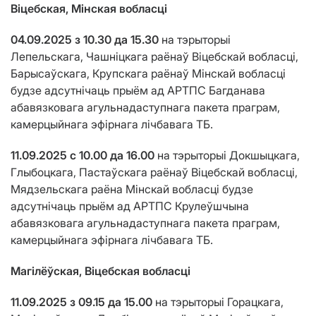
Віцебская, Мінская вобласці
04.09.2025 з 10.30 да 15.30
на тэрыторыі
Лепельскага, Чашніцкага раёнаў Віцебскай вобласці,
Барысаўскага, Крупскага раёнаў Мінскай вобласці
будзе адсутнічаць прыём ад АРТПС Багданава
абавязковага агульнадаступнага пакета праграм,
камерцыйнага эфірнага лічбавага ТБ.
11.09.2025 c 10.00 да 16.00
на тэрыторыі Докшыцкага,
Глыбоцкага, Пастаўскага раёнаў Віцебскай вобласці,
Мядзельскага раёна Мінскай вобласці будзе
адсутнічаць прыём ад АРТПС Крулеўшчына
абавязковага агульнадаступнага пакета праграм,
камерцыйнага эфірнага лічбавага ТБ.
Магілёўская, Віцебская вобласці
11.09.2025 з 09.15 да 15.00
на тэрыторыі Горацкага,