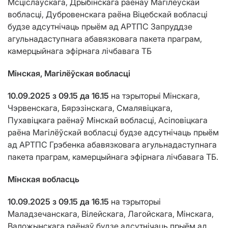
Мсціслаўскага, Дрыбінскага раёнаў Магілеўскай
вобласці, Дубровенскага раёна Віцебскай вобласці
будзе адсутнічаць прыём ад АРТПС Запруддзе
агульнадаступнага абавязковага пакета праграм,
камерцыйнага эфірнага лічбавага ТБ
Мінская, Магілёўская вобласці
10.09.2025 з 09.15 да 16.15
на тэрыторыі Мінскага,
Чэрвенскага, Бярэзінскага, Смалявіцкага,
Пухавіцкага раёнаў Мінскай вобласці, Асіповіцкага
раёна Магілёўскай вобласці будзе адсутнічаць прыём
ад АРТПС Грэбенка абавязковага агульнадаступнага
пакета праграм, камерцыйнага эфірнага лічбавага ТБ.
Мінская вобласць
10.09.2025 з 09.15 да 16.15
на тэрыторыі
Маладзечанскага, Вілейскага, Лагойскага, Мінскага,
Валожынскага раёнаў будзе адсутнічаць прыём ад