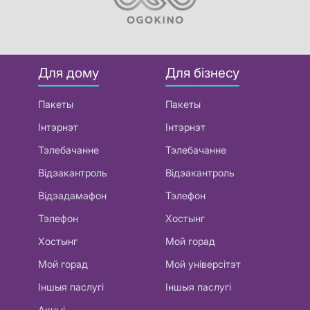
Для дому
Для бізнесу
Пакеты
Пакеты
Інтэрнэт
Інтэрнэт
Тэлебачанне
Тэлебачанне
Відэакантроль
Відэакантроль
Відэадамафон
Тэлефон
Тэлефон
Хостынг
Хостынг
Мой горад
Мой горад
Мой універсітэт
Іншыя паслугі
Іншыя паслугі
Акцыі