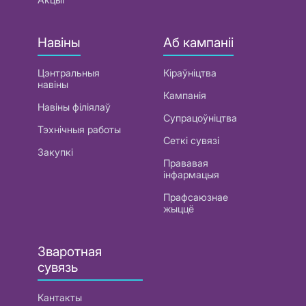
Навіны
Аб кампаніі
Цэнтральныя
Кіраўніцтва
навіны
Кампанія
Навіны філіялаў
Супрацоўніцтва
Тэхнічныя работы
Сеткі сувязі
Закупкі
Прававая
інфармацыя
Прафсаюзнае
жыццё
Зваротная
сувязь
Кантакты