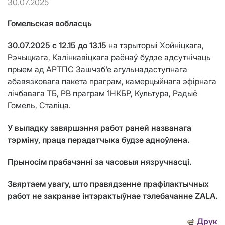
30.07.2025
Гомельская вобласць
30.07.2025 с 12.15 до 13.15
на тэрыторыі Хойніцкага,
Рэчыцкага, Калінкавіцкага раёнаў будзе адсутнічаць
прыем ад АРТПС Зашчэб'е агульнадаступнага
абавязковага пакета праграм, камерцыйнага эфірнага
лічбавага ТБ, РВ праграм 1НКБР, Культура, Радыё
Гомель, Сталіца.
У выпадку завяршэння работ раней названага
тэрміну, праца перадатчыка будзе адноўлена.
Прыносім прабачэнні за часовыя нязручнасці.
Звяртаем увагу, што правядзенне прафілактычных
работ не закранае інтэрактыўнае тэлебачанне ZALA.
Друк