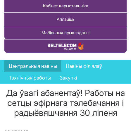
Кабінет карыстальніка
Аплаціць
Мабільныя прыкладанні
Купіць тавар
News
Цэнтральныя навіны
Навіны філіялаў
menu
Тэхнічныя работы
Закупкі
Да ўвагі абанентаў! Работы на
сетцы эфірнага тэлебачання і
радыёвяшчання 30 ліпеня