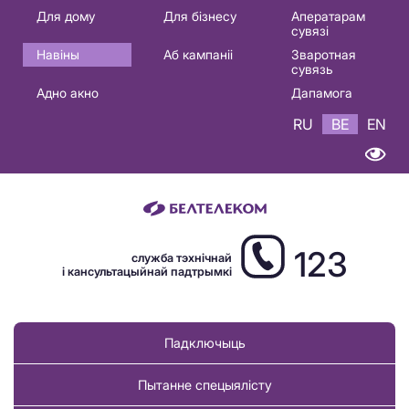
Основная
Для дому
Для бізнесу
Аператарам
сувязі
навигация
Навіны
Аб кампаніі
Зваротная
BE
сувязь
Адно акно
Дапамога
RU
BE
EN
123
служба тэхнічнай
і кансультацыйнай падтрымкі
Падключыць
Пытанне спецыялісту