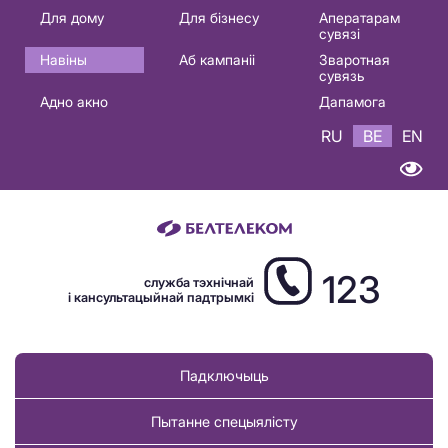
Основная
Для дому
Для бізнесу
Аператарам
сувязі
навигация
Навіны
Аб кампаніі
Зваротная
BE
сувязь
Адно акно
Дапамога
RU
BE
EN
123
служба тэхнічнай
і кансультацыйнай падтрымкі
Падключыць
Пытанне спецыялісту