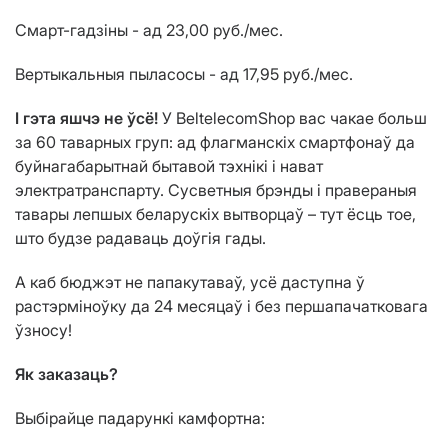
Смарт-гадзіны - ад 23,00 руб./мес.
Вертыкальныя пыласосы - ад 17,95 руб./мес.
І гэта яшчэ не ўсё!
У BeltelecomShop вас чакае больш
за 60 таварных груп: ад флагманскіх смартфонаў да
буйнагабарытнай бытавой тэхнікі і нават
электратранспарту. Сусветныя брэнды і правераныя
тавары лепшых беларускіх вытворцаў – тут ёсць тое,
што будзе радаваць доўгія гады.
А каб бюджэт не папакутаваў, усё даступна ў
растэрміноўку да 24 месяцаў і без першапачатковага
ўзносу!
Як заказаць?
Выбірайце падарункі камфортна: