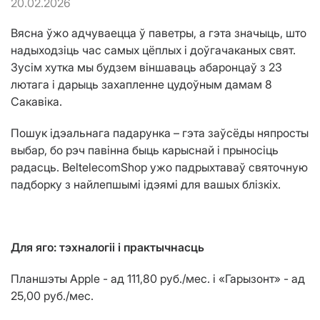
20.02.2026
Вясна ўжо адчуваецца ў паветры, а гэта значыць, што
надыходзіць час самых цёплых і доўгачаканых свят.
Зусім хутка мы будзем віншаваць абаронцаў з 23
лютага і дарыць захапленне цудоўным дамам 8
Сакавіка.
Пошук ідэальнага падарунка – гэта заўсёды няпросты
выбар, бо рэч павінна быць карыснай і прыносіць
радасць. BeltelecomShop ужо падрыхтаваў святочную
падборку з найлепшымі ідэямі для вашых блізкіх.
Для яго: тэхналогіі і практычнасць
Планшэты Apple - ад 111,80 руб./мес. і «Гарызонт» - ад
25,00 руб./мес.