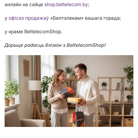
анлайн на сайце
shop.beltelecom.by
;
у
офісах продажаў
«Белтэлекам» вашага горада;
у краме BeltelecomShop.
Дорыце радасць блізкім з BeltelecomShop!