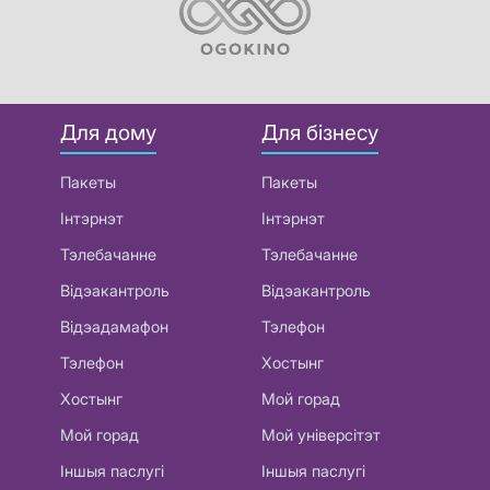
Для дому
Для бізнесу
Пакеты
Пакеты
Інтэрнэт
Інтэрнэт
Тэлебачанне
Тэлебачанне
Відэакантроль
Відэакантроль
Відэадамафон
Тэлефон
Тэлефон
Хостынг
Хостынг
Мой горад
Мой горад
Мой універсітэт
Іншыя паслугі
Іншыя паслугі