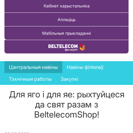
Кабінет карыстальніка
Аплаціць
Мабільныя прыкладанні
Купіць тавар
News
Цэнтральныя навіны
Навіны філіялаў
menu
Тэхнічныя работы
Закупкі
Для яго і для яе: рыхтуйцеся
да свят разам з
BeltelecomShop!