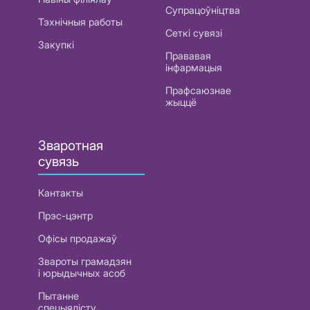
Супрацоўніцтва
Тэхнічныя работы
Сеткі сувязі
Закупкі
Прававая
інфармацыя
Прафсаюзнае
жыццё
Зваротная
сувязь
Кантакты
Прэс-цэнтр
Офісы продажаў
Звароты грамадзян
і юрыдычных асоб
Пытанне
спецыялісту