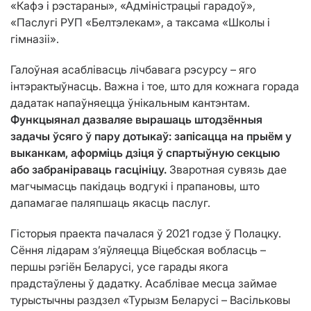
«Кафэ і рэстараны», «Адміністрацыі гарадоў»,
«Паслугі РУП «Белтэлекам», а таксама «Школы і
гімназіі».
Галоўная асаблівасць лічбавага рэсурсу – яго
інтэрактыўнасць. Важна і тое, што для кожнага горада
дадатак напаўняецца ўнікальным кантэнтам.
Функцыянал дазваляе вырашаць штодзённыя
задачы ўсяго ў пару дотыкаў: запісацца на прыём у
выканкам, аформіць дзіця ў спартыўную секцыю
або забраніраваць гасцініцу.
Зваротная сувязь дае
магчымасць пакідаць водгукі і прапановы, што
дапамагае паляпшаць якасць паслуг.
Гісторыя праекта пачалася ў 2021 годзе ў Полацку.
Сёння лідарам з’яўляецца Віцебская вобласць –
першы рэгіён Беларусі, усе гарады якога
прадстаўлены ў дадатку. Асаблівае месца займае
турыстычны раздзел «Турызм Беларусі – Васільковы