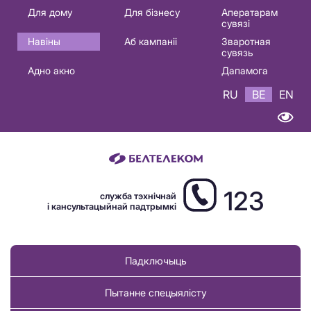
Основная
Для дому
Для бізнесу
Аператарам
сувязі
навигация
Навіны
Аб кампаніі
Зваротная
BE
сувязь
Адно акно
Дапамога
RU
BE
EN
123
служба тэхнічнай
і кансультацыйнай падтрымкі
Падключыць
Пытанне спецыялісту