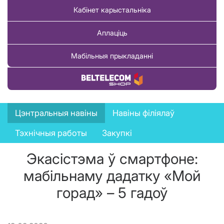
Кабінет карыстальніка
Аплаціць
Мабільныя прыкладанні
Купіць тавар
News
Цэнтральныя навіны
Навіны філіялаў
menu
Тэхнічныя работы
Закупкі
Экасістэма ў смартфоне:
мабільнаму дадатку «Мой
горад» – 5 гадоў