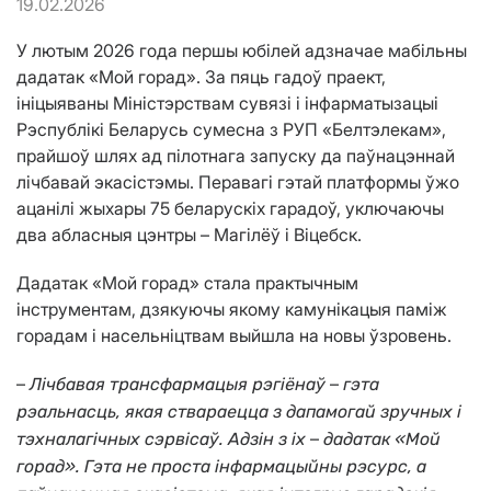
19.02.2026
У лютым 2026 года першы юбілей адзначае мабільны
дадатак «Мой горад». За пяць гадоў праект,
ініцыяваны Міністэрствам сувязі і інфарматызацыі
Рэспублікі Беларусь сумесна з РУП «Белтэлекам»,
прайшоў шлях ад пілотнага запуску да паўнацэннай
лічбавай экасістэмы. Перавагі гэтай платформы ўжо
ацанілі жыхары 75 беларускіх гарадоў, уключаючы
два абласныя цэнтры – Магілёў і Віцебск.
Дадатак «Мой горад» стала практычным
інструментам, дзякуючы якому камунікацыя паміж
горадам і насельніцтвам выйшла на новы ўзровень.
–
–
Лічбавая трансфармацыя рэгіёнаў
гэта
рэальнасць, якая ствараецца з дапамогай зручных і
–
тэхналагічных сэрвісаў. Адзін з іх
дадатак «Мой
горад». Гэта не проста інфармацыйны рэсурс, а