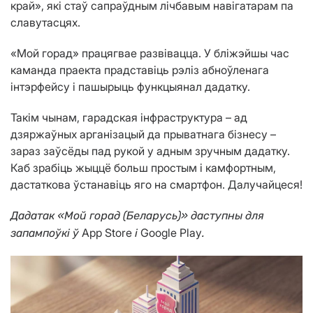
край», які стаў сапраўдным лічбавым навігатарам па
славутасцях.
«Мой горад» працягвае развівацца. У бліжэйшы час
каманда праекта прадставіць рэліз абноўленага
інтэрфейсу і пашырыць функцыянал дадатку.
Такім чынам, гарадская інфраструктура – ад
дзяржаўных арганізацый да прыватнага бізнесу –
зараз заўсёды пад рукой у адным зручным дадатку.
Каб зрабіць жыццё больш простым і камфортным,
дастаткова ўстанавіць яго на смартфон. Далучайцеся!
Дадатак «Мой горад (Беларусь)» даступны для
App Store
Google Play
запампоўкі ў
і
.