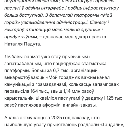
паўнацэнная экасістэма, якая інтэгруе гарадскія
паслугі ў адзіны інтэрфейс і робіць інфраструктуру
больш даступнай. З дапамогай платформы «Мой
горад» узаемадзеянне адміністрацыі, бізнесу і
жыхароў становіцца максімальна зручным і
– адзначае менеджар праекта
прадуктыўным,
Наталля Падута.
Лічбавы фармат ужо стаў прывычным і
запатрабаваным, што пацвярджае статыстыка
платформы. Больш за 6,7 тыс. арганізацый
выкарыстоўваюць «Мой горад» як важны канал
камунікацыі з грамадзянамі, колькасць запамповак
перавысіла 164 тыс., звыш 1,14 млн разоў
карыстальнікі цікавіліся паслугамі ў дадатку і 125 тыс.
разоў паспяхова аформілі анлайн-заказы.
Аналіз актыўнасці за 2025 год паказаў, што
найбольшую ўвагу прыцягваюць раздзелы «Гандаль»,