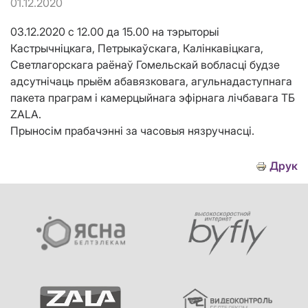
01.12.2020
03.12.2020 c 12.00 да 15.00 на тэрыторыі
Кастрычніцкага, Петрыкаўскага, Калінкавіцкага,
Светлагорскага раёнаў Гомельскай вобласці будзе
адсутнічаць прыём абавязковага, агульнадаступнага
пакета праграм і камерцыйнага эфірнага лічбавага ТБ
ZALA.
Прыносім прабачэнні за часовыя нязручнасці.
Друк