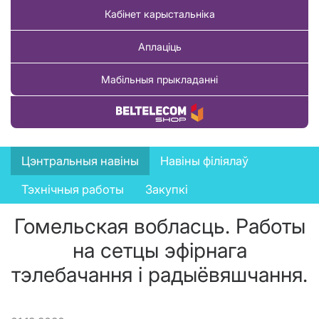
Кабінет карыстальніка
Аплаціць
Мабільныя прыкладанні
Купіць тавар
News
Цэнтральныя навіны
Навіны філіялаў
menu
Тэхнічныя работы
Закупкі
Гомельская вобласць. Работы
на сетцы эфірнага
тэлебачання і радыёвяшчання.