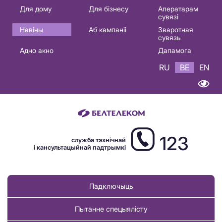
Основная
Для дому
Для бізнесу
Аператарам
сувязі
навигация
Навіны
Аб кампаніі
Зваротная
BE
сувязь
Адно акно
Дапамога
RU
BE
EN
123
служба тэхнічнай
і кансультацыйнай падтрымкі
Падключыць
Пытанне спецыялісту