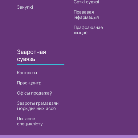
Сеткі сувязі
Закупкі
Прававая
інфармацыя
Прафсаюзнае
жыццё
Зваротная
сувязь
Кантакты
Прэс-цэнтр
Офісы продажаў
Звароты грамадзян
і юрыдычных асоб
Пытанне
спецыялісту