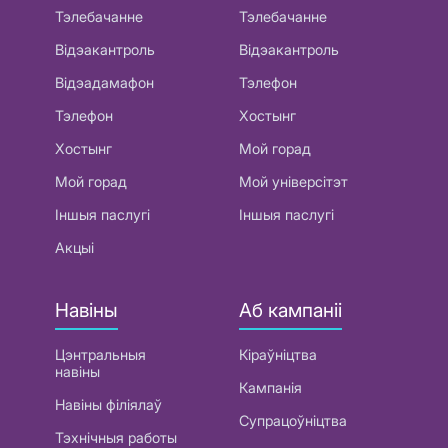
Тэлебачанне
Тэлебачанне
Відэакантроль
Відэакантроль
Відэадамафон
Тэлефон
Тэлефон
Хостынг
Хостынг
Мой горад
Мой горад
Мой універсітэт
Іншыя паслугі
Іншыя паслугі
Акцыі
Навіны
Аб кампаніі
Цэнтральныя
Кіраўніцтва
навіны
Кампанія
Навіны філіялаў
Супрацоўніцтва
Тэхнічныя работы