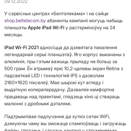
09.12.2022
У сэрвісных цэнтрах «Белтэлекама» і на сайце
shop.beltelecom.by
абаненты кампаніі могуць набыць
планшэты
Apple iPad Wi-Fi
у растэрміноўку на 24
месяцы.
iPad Wi-Fi 2021
адносіцца да дзевятага пакалення
легендарнай серыі планшэтаў. Яго корпус выкананы з
алюмінія, пры гэтым важыць прыладу не больш за
500 грам. Ён атрымаў яркі 10,2-цалевы экран Retina з
падсветкай LED і тэхналогіяй IPS з дазволам
2160×1620 пікселяў. Мае шырокі кут агляду і
выдатную колераперадачу. Дазваляе камфортна
працаваць над праектамі, глядзець кіно ці ствараць
малюнкі з дробнымі дэталямі.
Падтрымлівае падлучэнне да хуткіх сетак WiFi,
дзякуючы чаму вы зможаце спампоўваць і загружаць
файлы, глядзець і слухаць кантэнт у струменевым