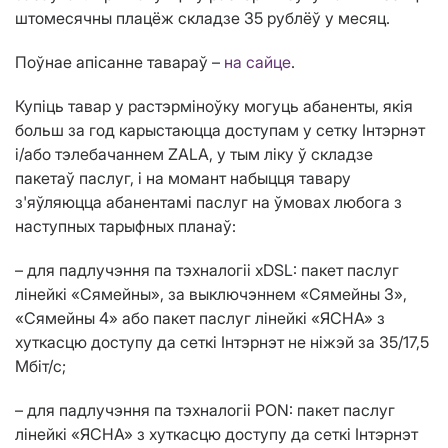
штомесячны плацёж складзе 35 рублёў у месяц.
Поўнае апісанне тавараў –
на сайце
.
Купіць тавар у растэрміноўку могуць абаненты, якія
больш за год карыстаюцца доступам у сетку Інтэрнэт
і/або тэлебачаннем ZALA, у тым ліку ў складзе
пакетаў паслуг, і на момант набыцця тавару
з'яўляюцца абанентамі паслуг на ўмовах любога з
наступных тарыфных планаў:
– для падлучэння па тэхналогіі xDSL: пакет паслуг
лінейкі «Сямейны», за выключэннем «Сямейны 3»,
«Сямейны 4» або пакет паслуг лінейкі «ЯСНА» з
хуткасцю доступу да сеткі Інтэрнэт не ніжэй за 35/17,5
Мбіт/с;
– для падлучэння па тэхналогіі PON: пакет паслуг
лінейкі «ЯСНА» з хуткасцю доступу да сеткі Інтэрнэт