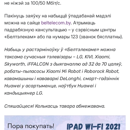
не ніжэй за 100/50 Мбіт/с.
Пакінуць заяўку на набыццё ўпадабанай мадэлі
можна на сайце
beltelecom.by
. Атрымаць
падрабязную кансультацыю – у сэрвісным цэнтры
«Белтэлекам» або па нумары 123 (званок бясплатны).
Набыць у растэрміноўку ў «Белтэлекаме» можна
таксама сучасныя тэлевізары – LG, KIVI, Xiaomi,
Skyworth, iFFALCON з дыяганаллю ад 32 да 70 цаляў,
робаты-пыласосы Xiaomi Mi Robot і Roborock Robot,
кавамашыны і кававаркі DeLonghi, смарт-гадзіннік
Huawei у асартыменце, наўтбук Huawei і
кандыцыянер LG.
Спяшайцеся! Колькасць тавара абмежавана.