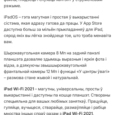
рэжыме.
iPadOS – гэта магутная і простая ў выкарыстанні
сістэма, якая адразу гатова да працы. У App Store
даступна больш за мільён прыкладанняў для iPad,
сярод якіх вы лёгка знойдзеце тое, што трэба менавіта
вам.
Шырокавугольная камера 8 Мп на задняй панэлі
планшэта дазваляе здымаць выразныя і яркія фота і
відэа, а дзякуючы звышшырокавугольнай
франтальнай камеры 12 Мп і функцыі «У цэнтры ўвагі»
– размова стане жывой і натуральнай.
iPad Wi-Fi 2021
– магутны, універсальны, просты ў
выкарыстанні і даступны па кошце планшэт. Створаны
спецыяльна для вашых любімых заняткаў. Працуйце,
гуляйце, вучыцеся, стварайце, размаўляйце і рабіце
мноства іншых спраў разам з
iPad Wi-Fi 2021
.