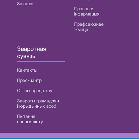
Закупкі
Прававая
інфармацыя
Прафсаюзнае
жыццё
Зваротная
сувязь
Кантакты
Прэс-цэнтр
Офісы продажаў
Звароты грамадзян
і юрыдычных асоб
Пытанне
спецыялісту