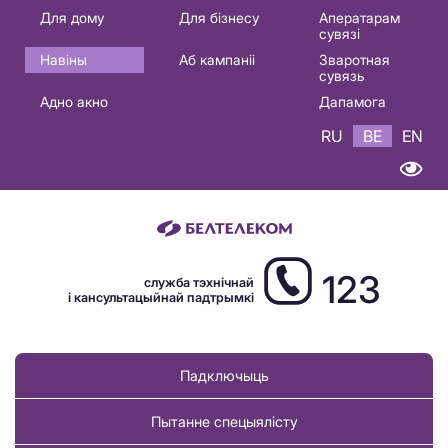
Основная
Для дому
Для бізнесу
Аператарам
сувязі
навигация
Навіны
Аб кампаніі
Зваротная
BE
сувязь
Адно акно
Дапамога
RU
BE
EN
123
служба тэхнічнай
і кансультацыйнай падтрымкі
Падключыць
Пытанне спецыялісту