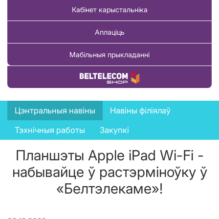
Кабінет карыстальніка
Аплаціць
Мабільныя прыкладанні
Купіць тавар
News
Цэнтральныя навіны
Навіны філіялаў
menu
Тэхнічныя работы
Закупкі
Планшэты Apple iPad Wi-Fi -
набывайце ў растэрміноўку ў
«Белтэлекаме»!