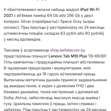
У «Белтэлекаме» можна набыць мадэлі
iPad Wi-Fi
2021
з аб'ёмам памяці 64 Gb або 256 Gb у двух
колерах: Silver (серабрысты) і Space Gray (шэры
космас). Пры пакупцы ў растэрміноўку на 24 месяцы
штомесячны плацёж складзе 63 рублі або 90 рублёў
у месяц адпаведна.
Таксама ў асартыменце
shop.beltelecom.by
прадстаўлены планшэт
Lenovo Tab M10 Plus
TB-X606F.
Гэты кампактны і прадукцыйны планшэт абсталяваны
8-ядзерным працэсарам і акумулятарам, якія
падтрымліваюць да 18 гадзін аўтаномнай працы.
Вытанчаны металічны дызайн прынясе задавальненне
ад выкарыстання, а экран з дазволам FHD і два
бакавых дынаміка, тонка настроеныя з дапамогай
Dolby Atmos, забяспечаць высокую якасць выявы і
гуку. Ідэальны памочнік ў працы, хатніх справах і
забаўках. Пры пакупцы ў растэрміноўку на 24 месяцы