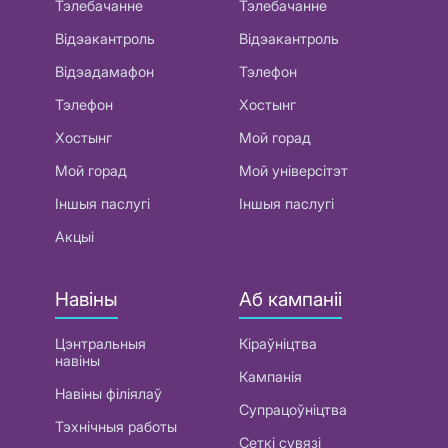
Тэлебачанне
Тэлебачанне
Відэакантроль
Відэакантроль
Відэадамафон
Тэлефон
Тэлефон
Хостынг
Хостынг
Мой горад
Мой горад
Мой універсітэт
Іншыя паслугі
Іншыя паслугі
Акцыі
Навіны
Аб кампаніі
Цэнтральныя
Кіраўніцтва
навіны
Кампанія
Навіны філіялаў
Супрацоўніцтва
Тэхнічныя работы
Сеткі сувязі