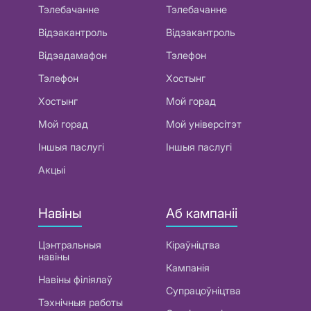
Тэлебачанне
Тэлебачанне
Відэакантроль
Відэакантроль
Відэадамафон
Тэлефон
Тэлефон
Хостынг
Хостынг
Мой горад
Мой горад
Мой універсітэт
Іншыя паслугі
Іншыя паслугі
Акцыі
Навіны
Аб кампаніі
Цэнтральныя
Кіраўніцтва
навіны
Кампанія
Навіны філіялаў
Супрацоўніцтва
Тэхнічныя работы