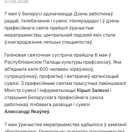
07.05.2026
7 мая ў Беларусі адзначаецца Дзень работнікаў
радыё, тэлебачання і сувязі. Напярэдадні і ў дзень
прафесійнага свята прайшлі ўрачыстыя
мерапрыемствы, цэнтральнай падзеяй якіх стала
ўзнагароджанне лепшых спецыялістаў.
Галіновая святочная сустрэча прайшла 6 мая ў
Рэспубліканскім Палацы культуры прафсаюзаў. Яна
аб’яднала каля 600 чалавек: кіраўнікоў,
супрацоўнікаў, профактыў і ветэранаў арганізацый
сувязі. З прафесійным святам прысутных павіншавалі
Міністр сувязі і інфарматызацыі
Кірыл Залескі
і
старшыня Беларускага прафесійнага саюза
работнікаў лічбавага развіцця і сувязі
Аляксандр Якаўлеў
.
7 мая ўрачыстае мерапрыемства адбылося ў кампаніі
«Белтэлекам». Генеральны дырэктар прадпрыемства