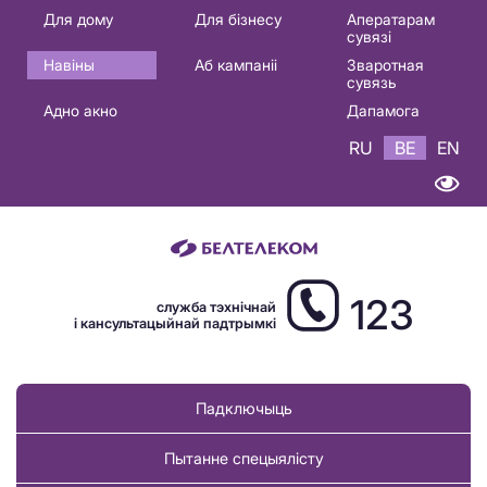
Основная
Для дому
Для бізнесу
Аператарам
сувязі
навигация
Навіны
Аб кампаніі
Зваротная
BE
сувязь
Адно акно
Дапамога
RU
BE
EN
123
служба тэхнічнай
і кансультацыйнай падтрымкі
Падключыць
Пытанне спецыялісту