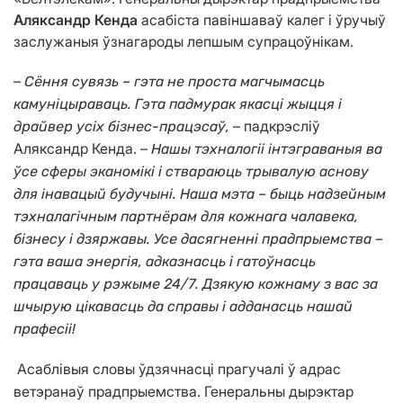
Аляксандр Кенда
асабіста павіншаваў калег і ўручыў
заслужаныя ўзнагароды лепшым супрацоўнікам.
–
Сёння сувязь – гэта не проста магчымасць
камуніцыраваць. Гэта падмурак
якасці жыцця
і
– падкрэсліў
драйвер усіх бізнес-працэсаў,
Аляксандр Кенда. –
Нашы тэхналогіі інтэграваныя ва
ўсе сферы эканомікі
і
ствараюць трывалую аснову
для інавацый будучыні. Наша мэта
– быць надзейным
тэхналагічным партнёрам для кожнага чалавека,
бізнесу
і
дзяржавы. Усе дасягненні
прадпрыемства –
гэта ваша энергія, адказнасць і гатоўнасць
працаваць у рэжыме 24/7. Дзякую кожнаму з вас за
шчырую цікавасць да справы і адданасць нашай
прафесіі!
Асаблівыя словы ўдзячнасці прагучалі ў адрас
ветэранаў прадпрыемства. Генеральны дырэктар