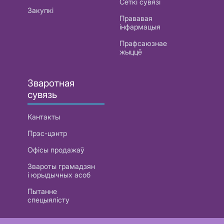
Сеткі сувязі
Закупкі
Прававая
інфармацыя
Прафсаюзнае
жыццё
Зваротная
сувязь
Кантакты
Прэс-цэнтр
Офісы продажаў
Звароты грамадзян
і юрыдычных асоб
Пытанне
спецыялісту