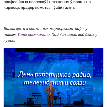
прафесійных поспехаў і натхнення ў працы на
карысць прадпрыемства і ўсёй галіны!
Больш фота
з
святочных мерапрыемстваў
– у
нашым
Тэлеграм-канале.
Падпішыцеся, каб быць у
курсе!