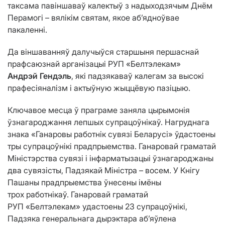
таксама павіншаваў калектыў з надыходзячым Днём
Перамогі – вялікім святам, якое аб’ядноўвае
пакаленні.
Да віншаванняў далучыўся старшыня першаснай
прафсаюзнай арганізацыі РУП «Белтэлекам»
Андрэй Гендэль
, які падзякаваў калегам за высокі
прафесіяналізм і актыўную жыццёвую пазіцыю.
Ключавое месца ў праграме заняла цырымонія
ўзнагароджання лепшых супрацоўнікаў. Нагруднага
знака «Ганаровы работнiк сувязi Беларусi» ўдастоены
тры супрацоўнікі прадпрыемства. Ганаровай граматай
Міністэрства сувязі і інфарматызацыі ўзнагароджаны
два сувязісты, Падзякай Міністра – восем. У Кнігу
Пашаны прадпрыемства ўнесены імёны
трох работнікаў. Ганаровай граматай
РУП «Белтэлекам» удастоены 23 супрацоўнікі,
Падзяка генеральнага дырэктара аб’яўлена