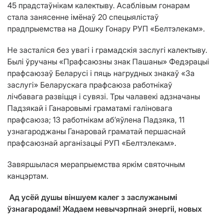
45 прадстаўнікам калектыву. Асаблівым гонарам
стала занясенне імёнаў 20 спецыялістаў
прадпрыемства на Дошку Гонару РУП «Белтэлекам».
Не засталіся без увагі і грамадскія заслугі калектыву.
Былі ўручаны «Прафсаюзны знак Пашаны» Федэрацыі
прафсаюзаў Беларусі і пяць нагрудных знакаў «За
заслугі» Беларускага прафсаюза работнікаў
лічбавага развіцця і сувязі. Тры чалавекі адзначаны
Падзякай і Ганаровымі граматамі галіновага
прафсаюза; 13 работнікам аб’яўлена Падзяка, 11
узнагароджаны Ганаровай граматай першаснай
прафсаюзнай арганізацыі РУП «Белтэлекам».
Завяршылася мерапрыемства яркім святочным
канцэртам.
Ад усёй душы віншуем калег з заслужанымі
ўзнагародамі! Жадаем невычэрпнай энергіі, новых