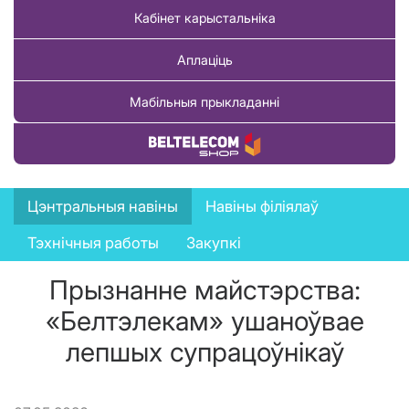
Кабінет карыстальніка
Аплаціць
Мабільныя прыкладанні
Купіць тавар
News
Цэнтральныя навіны
Навіны філіялаў
menu
Тэхнічныя работы
Закупкі
Прызнанне майстэрства:
«Белтэлекам» ушаноўвае
лепшых супрацоўнікаў