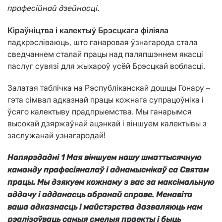
прафесійнай дзейнасці.
Кіраўніцтва і калектыў Брэсцкага філіяла
падкрэсліваюць, што ганаровая ўзнагарода стала
сведчаннем сталай працы над паляпшэннем якасці
паслуг сувязі для жыхароў усёй Брэсцкай вобласці.
Залатая таблічка на Рэспубліканскай дошцы Гонару –
гэта сімвал адказнай працы кожнага супрацоўніка і
ўсяго калектыву прадпрыемства. Мы ганарымся
высокай дзяржаўнай ацэнкай і віншуем калектывы з
заслужанай узнагародай!
Напярэдадні 1 Мая віншуем нашу шматтысячную
каманду прафесіяналаў і аднамыснікаў са Святам
працы. Мы дзякуем кожнаму з вас за максімальную
аддачу і адданасць абранай справе. Менавіта
ваша адказнасць і майстэрства дазваляюць нам
рэалізоўваць самыя смелыя праекты і быць