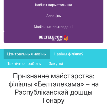
Кабінет карыстальніка
Аплаціць
Мабільныя прыкладанні
Купіць тавар
News
Цэнтральныя навіны
Навіны філіялаў
menu
Тэхнічныя работы
Закупкі
Прызнанне майстэрства:
філіялы «Белтэлекама» – на
Рэспубліканскай дошцы
Гонару