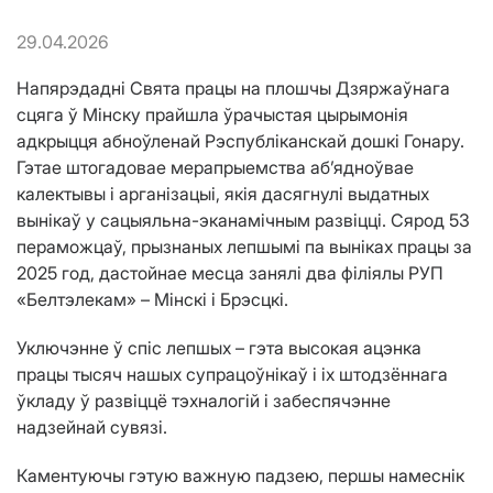
29.04.2026
Напярэдадні Свята працы на плошчы Дзяржаўнага
сцяга ў Мінску прайшла ўрачыстая цырымонія
адкрыцця абноўленай Рэспубліканскай дошкі Гонару.
Гэтае штогадовае мерапрыемства аб’ядноўвае
калектывы і арганізацыі, якія дасягнулі выдатных
вынікаў у сацыяльна-эканамічным развіцці. Сярод 53
пераможцаў, прызнаных лепшымі па выніках працы за
2025 год, дастойнае месца занялі два філіялы РУП
«Белтэлекам» – Мінскі і Брэсцкі.
Уключэнне ў спіс лепшых – гэта высокая ацэнка
працы тысяч нашых супрацоўнікаў і іх штодзённага
ўкладу ў развіццё тэхналогій і забеспячэнне
надзейнай сувязі.
Каментуючы гэтую важную падзею, першы намеснік