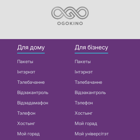
Для дому
Для бізнесу
Пакеты
Пакеты
Інтэрнэт
Інтэрнэт
Тэлебачанне
Тэлебачанне
Відэакантроль
Відэакантроль
Відэадамафон
Тэлефон
Тэлефон
Хостынг
Хостынг
Мой горад
Мой горад
Мой універсітэт