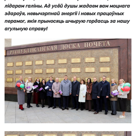
лідарам галіны. Ад усёй душы жадаем вам моцнага
здароўя, невычэрпнай энергіі і новых працоўных
перамог, якія прыносяць шчырую гордасць за нашу
агульную справу!