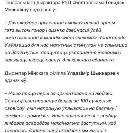
Генеральнага дырэктара РУП «Белтэлекам»
Генадзь
Мельнікаў
падкрэсліў:
– Дзяржаўнае прызнанне вынікаў нашай працы –
гэта высокі гонар і ацэнка дзейнасці ўсёй
шматтысячнай каманды «Белтэлекама». Узнагарода
з’яўляецца для нас магутным стымулам не спыняцца
на дасягнутым, працягваць укараненне інавацый і
павышаць якасць паслуг для кожнага абанента.
Дырэктар Мінскага філіяла
Уладзімір Шынкарэвіч
адзначыў:
– Наша праца перш за арыентавана на людзей.
Сёння філіял прапануе больш за 100 сучасных
сэрвісаў, якія напрамую ўплываюць на бяспеку і
камфорт грамадзян. Наша важная місія – зрабіць
лічбавае асяроддзе максімальна даступным, каб
тэхналогіі дапамагалі ў штодзённым жыцці і