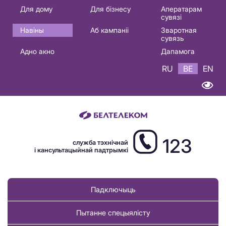
Основная
Для дому
Для бізнесу
Аператарам
сувязі
навигация
Навіны
Аб кампаніі
Зваротная
BE
сувязь
Адно акно
Дапамога
RU
BE
EN
123
служба тэхнічнай
і кансультацыйнай падтрымкі
Падключыць
Пытанне спецыялісту