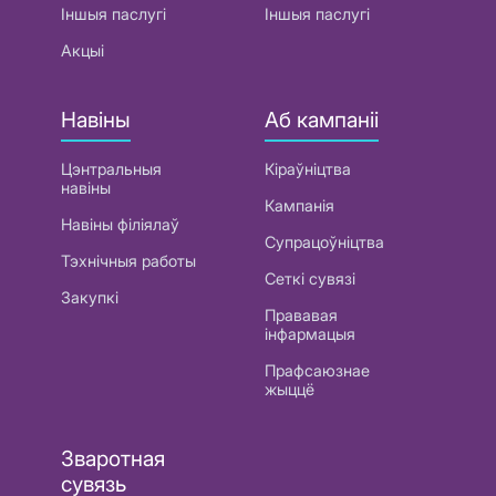
Іншыя паслугі
Іншыя паслугі
Акцыі
Навіны
Аб кампаніі
Цэнтральныя
Кіраўніцтва
навіны
Кампанія
Навіны філіялаў
Супрацоўніцтва
Тэхнічныя работы
Сеткі сувязі
Закупкі
Прававая
інфармацыя
Прафсаюзнае
жыццё
Зваротная
сувязь