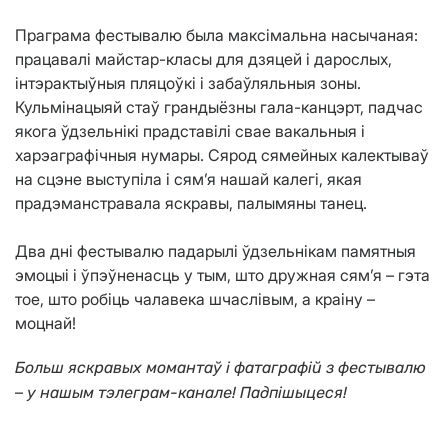
Праграма фестывалю была максімальна насычаная:
працавалі майстар-класы для дзяцей і дарослых,
інтэрактыўныя пляцоўкі і забаўляльныя зоны.
Кульмінацыяй стаў грандыёзны гала-канцэрт, падчас
якога ўдзельнікі прадставілі свае вакальныя і
харэаграфічныя нумары. Сярод сямейных калектываў
на сцэне выступіла і сям’я нашай калегі, якая
прадэманстравала яскравы, палымяны танец.
Два дні фестывалю падарылі ўдзельнікам памятныя
эмоцыі і ўпэўненасць у тым, што дружная сям’я – гэта
тое, што робіць чалавека шчаслівым, а краіну –
моцнай!
Больш яскравых момантаў і фатаграфій з фестывалю
–
у нашым тэлеграм-канале! Падпішыцеся!