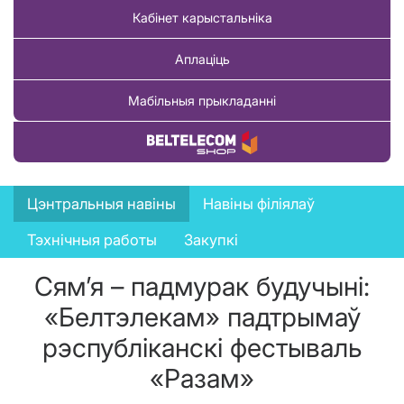
Кабінет карыстальніка
Аплаціць
Мабільныя прыкладанні
Купіць тавар
News
Цэнтральныя навіны
Навіны філіялаў
menu
Тэхнічныя работы
Закупкі
Сям’я – падмурак будучыні:
«Белтэлекам» падтрымаў
рэспубліканскі фестываль
«Разам»