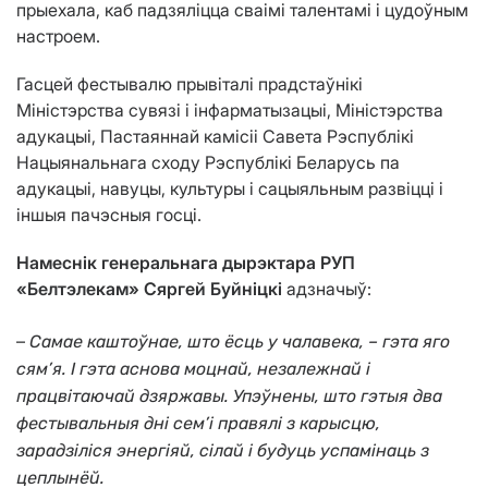
прыехала, каб падзяліцца сваімі талентамі і цудоўным
настроем.
Гасцей фестывалю прывіталі прадстаўнікі
Міністэрства сувязі і інфарматызацыі, Міністэрства
адукацыі, Пастаяннай камісіі Савета Рэспублікі
Нацыянальнага сходу Рэспублікі Беларусь па
адукацыі, навуцы, культуры і сацыяльным развіцці і
іншыя пачэсныя госці.
Намеснік генеральнага дырэктара РУП
«Белтэлекам» Сяргей Буйніцкі
адзначыў:
–
Самае каштоўнае, што ёсць у чалавека, – гэта яго
сям’я. І гэта аснова моцнай, незалежнай і
працвітаючай дзяржавы. Упэўнены, што гэтыя два
фестывальныя дні сем’і правялі з карысцю,
зарадзіліся энергіяй, сілай і будуць успамінаць з
цеплынёй.