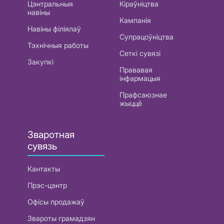
Цэнтральныя
Кіраўніцтва
навіны
Кампанія
Навіны філіялаў
Супрацоўніцтва
Тэхнічныя работы
Сеткі сувязі
Закупкі
Прававая
інфармацыя
Прафсаюзнае
жыццё
Зваротная
сувязь
Кантакты
Прэс-цэнтр
Офісы продажаў
Звароты грамадзян