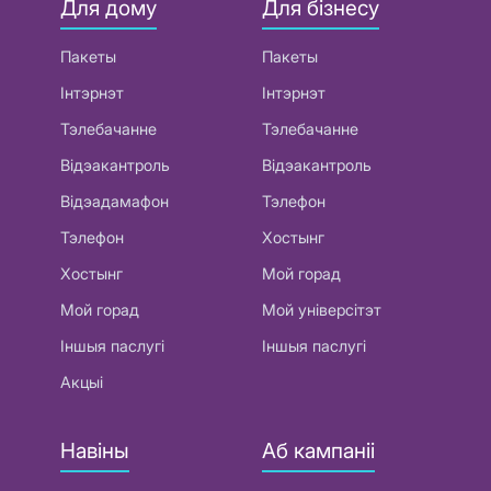
Для дому
Для бізнесу
Пакеты
Пакеты
Інтэрнэт
Інтэрнэт
Тэлебачанне
Тэлебачанне
Відэакантроль
Відэакантроль
Відэадамафон
Тэлефон
Тэлефон
Хостынг
Хостынг
Мой горад
Мой горад
Мой універсітэт
Іншыя паслугі
Іншыя паслугі
Акцыі
Навіны
Аб кампаніі