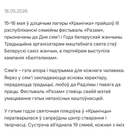
18.05.2026
15–16 мая ў дзіцячым лагеры «Крынічка» прайшоў III
рэспубліканскі сямейны фестываль «Разам»,
прызначаны да Дня сям’і і Года беларускай жанчыны.
Традыцыйна арганізатарам маштабнага свята стаў
Беларускі саюз жанчын, а партнёрам выступіла
кампанія «Белтэлекам».
Сям’я
гэта апора і падтрымка для кожнага чалавека.
–
Якраз у сям’і закладваюцца асновы характару,
перадаюцца традыцыі, любоў да Радзімы і павага да
працы. Фестываль «Разам» ставіць сваёй мэтай
умацаванне гэтых непахісных каштоўнасцей.
У гэтым годзе святочная пляцоўка ў «Крынічцы»
ператварылася ў сапраўдны цэнтр стварэння і
творчасці. Сустрэча аб’яднала 19 сямей, кожная з якіх