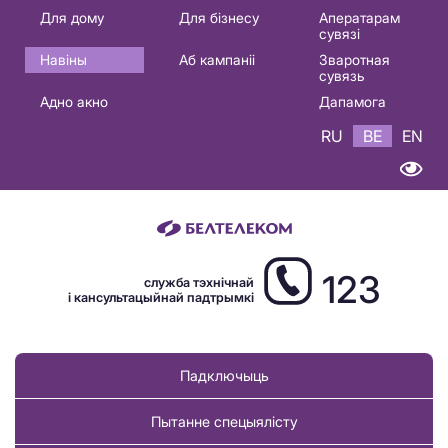
Основная
Для дому
Для бізнесу
Аператарам
сувязі
навигация
Навіны
Аб кампаніі
Зваротная
BE
сувязь
Адно акно
Дапамога
RU
BE
EN
123
служба тэхнічнай
і кансультацыйнай падтрымкі
Падключыць
Пытанне спецыялісту