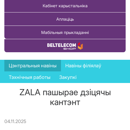
Кабінет карыстальніка
Аплаціць
Мабільныя прыкладанні
Купіць тавар
News
Цэнтральныя навіны
Навіны філіялаў
menu
Тэхнічныя работы
Закупкі
ZALA пашырае дзіцячы
кантэнт
04.11.2025