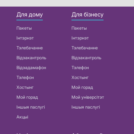
Для дому
Для бізнесу
Пакеты
Пакеты
Інтэрнэт
Інтэрнэт
Тэлебачанне
Тэлебачанне
Відэакантроль
Відэакантроль
Відэадамафон
Тэлефон
Тэлефон
Хостынг
Хостынг
Мой горад
Мой горад
Мой універсітэт
Іншыя паслугі
Іншыя паслугі
Акцыі