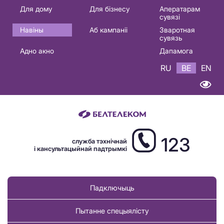
Основная
Для дому
Для бізнесу
Аператарам
сувязі
навигация
Навіны
Аб кампаніі
Зваротная
BE
сувязь
Адно акно
Дапамога
RU
BE
EN
123
служба тэхнічнай
і кансультацыйнай падтрымкі
Падключыць
Пытанне спецыялісту