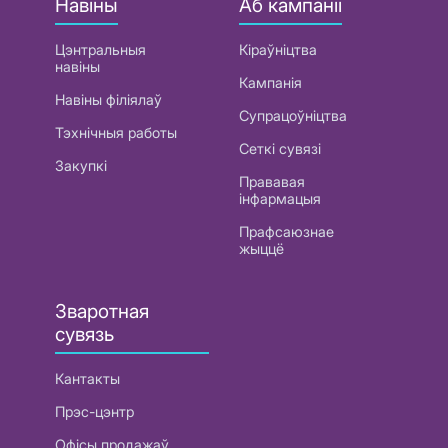
Навіны
Аб кампаніі
Цэнтральныя
Кіраўніцтва
навіны
Кампанія
Навіны філіялаў
Супрацоўніцтва
Тэхнічныя работы
Сеткі сувязі
Закупкі
Прававая
інфармацыя
Прафсаюзнае
жыццё
Зваротная
сувязь
Кантакты
Прэс-цэнтр
Офісы продажаў