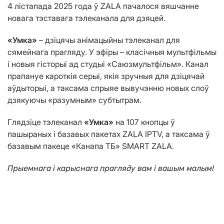
4 лістапада 2025 года ў ZALA пачалося вяшчанне
новага тэставага тэлеканала для дзяцей.
«Умка»
– дзіцячы анімацыйны тэлеканал для
сямейнага прагляду. У эфіры – класічныя мультфільмы
і новыя гісторыі ад студыі «Саюзмультфільм». Канал
прапануе кароткія серыі, якія зручныя для дзіцячай
аўдыторыі, а таксама спрыяе вывучэнню новых слоў
дзякуючы «разумным» субтытрам.
Глядзіце тэлеканал
«Умка»
на 107 кнопцы ў
пашыраных і базавых пакетах ZALA IPTV, а таксама ў
базавым пакеце «Канапа ТБ» SMART ZALA.
Прыемнага і карыснага прагляду вам і вашым малым!