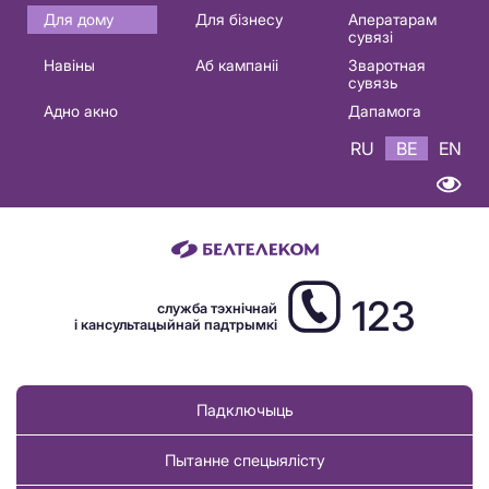
Основная
Для дому
Для бізнесу
Аператарам
сувязі
навигация
Навіны
Аб кампаніі
Зваротная
BE
сувязь
Адно акно
Дапамога
RU
BE
EN
123
служба тэхнічнай
і кансультацыйнай падтрымкі
Падключыць
Пытанне спецыялісту