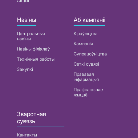
Акцыі
Навіны
Аб кампаніі
Цэнтральныя
Кіраўніцтва
навіны
Кампанія
Навіны філіялаў
Супрацоўніцтва
Тэхнічныя работы
Сеткі сувязі
Закупкі
Прававая
інфармацыя
Прафсаюзнае
жыццё
Зваротная
сувязь
Кантакты