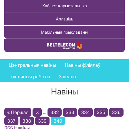
Кабінет карыстальніка
Аплаціць
Мабільныя прыкладанні
Купіць тавар
News
Цэнтральныя навіны
Навіны філіялаў
menu
Тэхнічныя работы
Закупкі
Навіны
Pagination
First
« Першая
Previous
‹‹
…
Старонка
332
Старонка
333
Старонка
334
Старонка
335
Старон
336
page
Старонка
337
Старонка
338
page
Старонка
339
Current
340
RSS Навіны