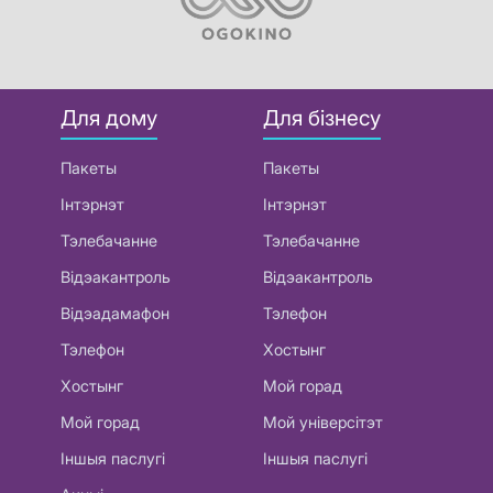
Для дому
Для бізнесу
Пакеты
Пакеты
Інтэрнэт
Інтэрнэт
Тэлебачанне
Тэлебачанне
Відэакантроль
Відэакантроль
Відэадамафон
Тэлефон
Тэлефон
Хостынг
Хостынг
Мой горад
Мой горад
Мой універсітэт
Іншыя паслугі
Іншыя паслугі