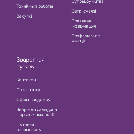
Супрацоўніцтва
Тэхнічныя работы
Сеткі сувязі
Закупкі
Прававая
інфармацыя
Прафсаюзнае
жыццё
Зваротная
сувязь
Кантакты
Прэс-цэнтр
Офісы продажаў
Звароты грамадзян
і юрыдычных асоб
Пытанне
спецыялісту