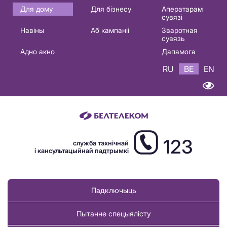
Основная
Для дому
Для бізнесу
Аператарам
сувязі
навигация
Навіны
Аб кампаніі
Зваротная
BE
сувязь
Адно акно
Дапамога
RU
BE
EN
123
служба тэхнічнай
і кансультацыйнай падтрымкі
Падключыць
Пытанне спецыялісту