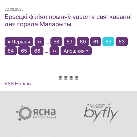
22.09.2025
Брэсцкі філіял прыняў удзел у святкаванні
дня горада Маларыты
Pagination
First
« Першая
Previous
‹‹
…
Старонка
58
Старонка
59
Старонка
60
Старонка
61
Current
62
Старон
63
page
Старонка
64
Старонка
65
Старонка
66
page
…
Next
››
Last
Апошняя »
page
page
page
!!!!!!!!!!!!!!!!
RSS Навіны