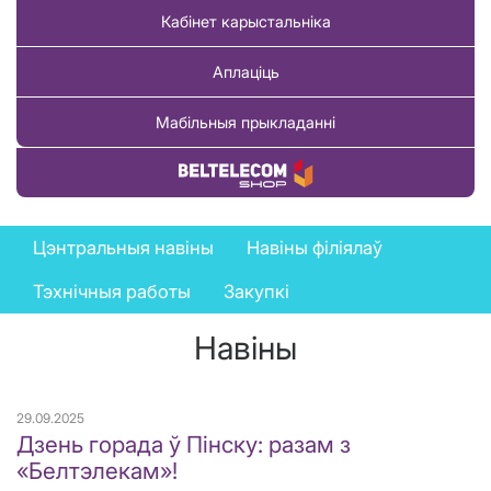
Кабінет карыстальніка
Аплаціць
Мабільныя прыкладанні
Купіць тавар
News
Цэнтральныя навіны
Навіны філіялаў
menu
Тэхнічныя работы
Закупкі
Навіны
29.09.2025
Дзень горада ў Пінску: разам з
«Белтэлекам»!