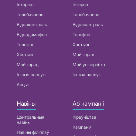
Інтэрнэт
Інтэрнэт
Тэлебачанне
Тэлебачанне
Відэакантроль
Відэакантроль
Відэадамафон
Тэлефон
Тэлефон
Хостынг
Хостынг
Мой горад
Мой горад
Мой універсітэт
Іншыя паслугі
Іншыя паслугі
Акцыі
Навіны
Аб кампаніі
Цэнтральныя
Кіраўніцтва
навіны
Кампанія
Навіны філіялаў