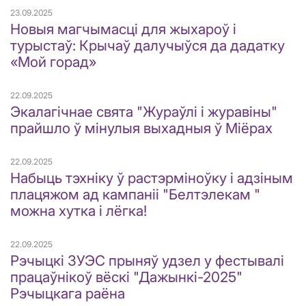
23.09.2025
Новыя магчымасці для жыхароў і
турыстаў: Крычаў далучыўся да дадатку
«Мой горад»
22.09.2025
Экалагічнае свята "Жураўлі і журавіны"
прайшло ў мінулыя выхадныя ў Міёрах
22.09.2025
Набыць тэхніку ў растэрміноўку і адзіным
плацяжом ад кампаніі "Белтэлекам "
можна хутка і лёгка!
22.09.2025
Рэчыцкі ЗУЭС прыняў удзел у фестывалі
працаўнікоў вёскі "Дажынкі-2025"
Рэчыцкага раёна