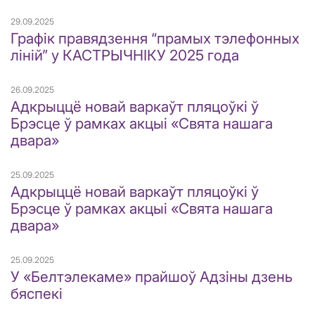
29.09.2025
Графік правядзення “прамых тэлефонных
ліній” у КАСТРЫЧНІКУ 2025 года
26.09.2025
Адкрыццё новай варкаўт пляцоўкі ў
Брэсце ў рамках акцыі «Свята нашага
двара»
25.09.2025
Адкрыццё новай варкаўт пляцоўкі ў
Брэсце ў рамках акцыі «Свята нашага
двара»
25.09.2025
У «Белтэлекаме» прайшоў Адзіны дзень
бяспекі