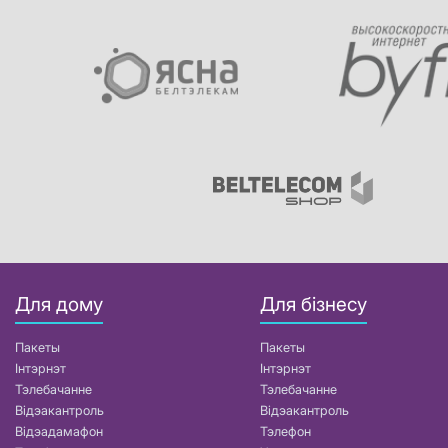
Для дому
Для бізнесу
Пакеты
Пакеты
Інтэрнэт
Інтэрнэт
Тэлебачанне
Тэлебачанне
Відэакантроль
Відэакантроль
Відэадамафон
Тэлефон