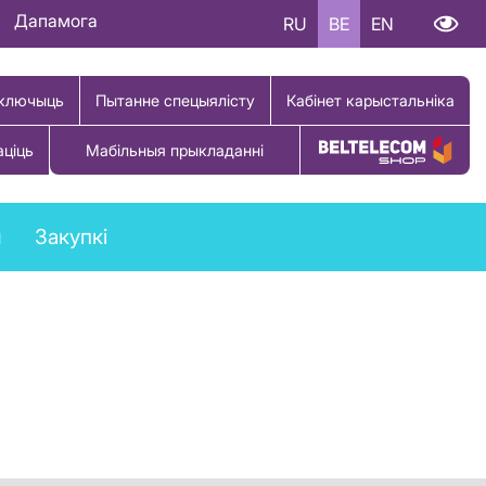
Дапамога
RU
BE
EN
ключыць
Пытанне спецыялісту
Кабінет карыстальніка
аціць
Мабільныя прыкладанні
Купіць тавар
ы
Закупкі