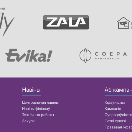
Навіны
Аб кампан
Цэнтральныя навіны
Кіраўніцтва
Навіны філіялаў
Кампанія
Тэхнічныя работы
Супрацоўніцтв
Закупкі
Сеткі сувязі
Прававая інф