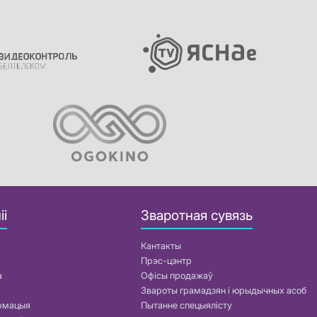
іі
Зваротная сувязь
Кантакты
Прэс-цэнтр
а
Офісы продажаў
Звароты грамадзян і юрыдычных асоб
армацыя
Пытанне спецыялісту