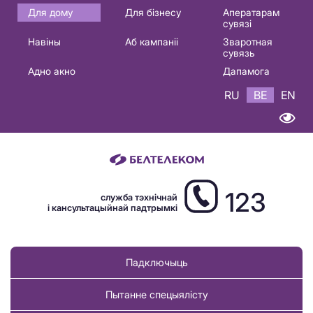
Основная
Для дому
Для бізнесу
Аператарам
сувязі
навигация
Навіны
Аб кампаніі
Зваротная
BE
сувязь
Адно акно
Дапамога
RU
BE
EN
123
служба тэхнічнай
і кансультацыйнай падтрымкі
Падключыць
Пытанне спецыялісту