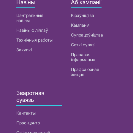
Навіны
Аб кампаніі
Цэнтральныя
Кіраўніцтва
навіны
Кампанія
Навіны філіялаў
Супрацоўніцтва
Тэхнічныя работы
Сеткі сувязі
Закупкі
Прававая
інфармацыя
Прафсаюзнае
жыццё
Зваротная
сувязь
Кантакты
Прэс-цэнтр
Офісы продажаў