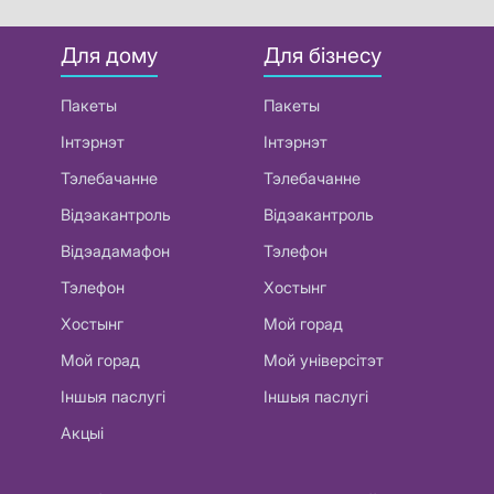
Для дому
Для бізнесу
Пакеты
Пакеты
Інтэрнэт
Інтэрнэт
Тэлебачанне
Тэлебачанне
Відэакантроль
Відэакантроль
Відэадамафон
Тэлефон
Тэлефон
Хостынг
Хостынг
Мой горад
Мой горад
Мой універсітэт
Іншыя паслугі
Іншыя паслугі
Акцыі