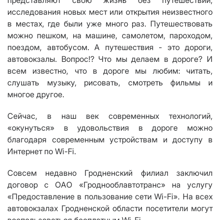
представляю
т
свою жизнь без путешествий,
исследования новых мест или открытия неизвестного
в местах, где
были уже
много раз.
П
утешествовать
можно
пешком, на машине, самолетом, пароходом,
поездом, автобусом
. А путешествия - это дороги,
автовокзалы. Вопрос!? Что мы делаем в дороге? И
всем известно, что в дороге мы любим
:
читать,
слушать музыку, рисовать, смотреть фильмы и
многое другое.
Сейчас, в наш век современных технологий,
«
окунуться
»
в удовольствия в дор
оге можно
благодаря современным устройствам и доступу в
Интернет по
Wi-Fi
.
Совсем недавно Гродненский филиал заключил
договор с ОАО
«
Гроднооблавтотранс
» на услугу
«Предоставление в пользование сети Wi-Fi»
. На всех
автовокзалах Гродненской области посетители
могут