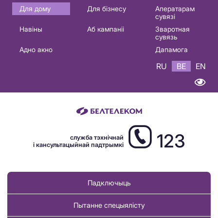
Основная
Для дому
Для бізнесу
Аператарам
сувязі
навигация
Навіны
Аб кампаніі
Зваротная
BE
сувязь
Адно акно
Дапамога
RU
BE
EN
123
служба тэхнічнай
і кансультацыйнай падтрымкі
Падключыць
Пытанне спецыялісту