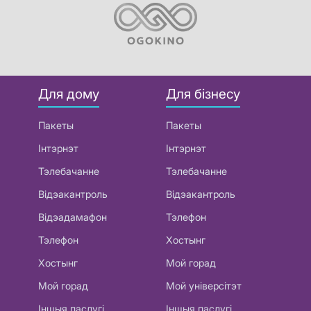
Для дому
Для бізнесу
Пакеты
Пакеты
Інтэрнэт
Інтэрнэт
Тэлебачанне
Тэлебачанне
Відэакантроль
Відэакантроль
Відэадамафон
Тэлефон
Тэлефон
Хостынг
Хостынг
Мой горад
Мой горад
Мой універсітэт
Іншыя паслугі
Іншыя паслугі