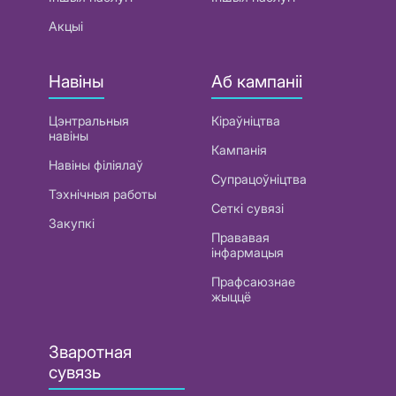
Акцыі
Навіны
Аб кампаніі
Цэнтральныя
Кіраўніцтва
навіны
Кампанія
Навіны філіялаў
Супрацоўніцтва
Тэхнічныя работы
Сеткі сувязі
Закупкі
Прававая
інфармацыя
Прафсаюзнае
жыццё
Зваротная
сувязь