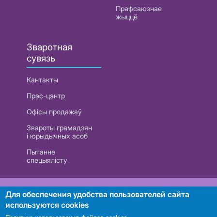
Прафсаюзнае
жыццё
Зваротная
сувязь
Кантакты
Прэс-цэнтр
Офісы продажаў
Звароты грамадзян
і юрыдычных асоб
Пытанне
спецыялісту
РУП «Белтэлекам». УНП 101007741
Для обеспечения удобства пользователей сайта
используются cookies