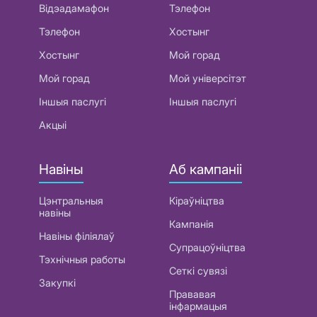
Відэадамафон
Тэлефон
Тэлефон
Хостынг
Хостынг
Мой горад
Мой горад
Мой універсітэт
Іншыя паслугі
Іншыя паслугі
Акцыі
Навіны
Аб кампаніі
Цэнтральныя
Кіраўніцтва
навіны
Кампанія
Навіны філіялаў
Супрацоўніцтва
Тэхнічныя работы
Сеткі сувязі
Закупкі
Прававая
інфармацыя