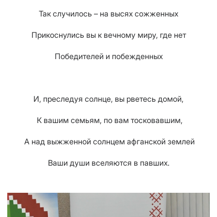
Так случилось – на высях сожженных
Прикоснулись
в
ы к вечному миру, где нет
Победителей и побежденных
И, преследуя солнце,
в
ы рве
тесь
домой,
К вашим семьям, по
в
ам тосковавшим,
А над выжженной солнцем афганской землей
В
аши души вселяются в павших.