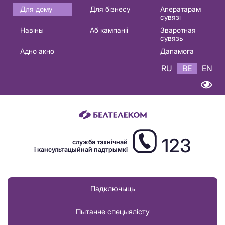
Основная
Для дому
Для бізнесу
Аператарам
сувязі
навигация
Навіны
Аб кампаніі
Зваротная
BE
сувязь
Адно акно
Дапамога
RU
BE
EN
123
служба тэхнічнай
і кансультацыйнай падтрымкі
Падключыць
Пытанне спецыялісту