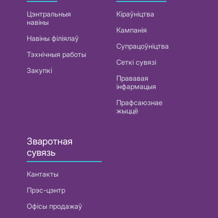
Цэнтральныя
Кіраўніцтва
навіны
Кампанія
Навіны філіялаў
Супрацоўніцтва
Тэхнічныя работы
Сеткі сувязі
Закупкі
Прававая
інфармацыя
Прафсаюзнае
жыццё
Зваротная
сувязь
Кантакты
Прэс-цэнтр
Офісы продажаў