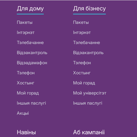
Для дому
Для бізнесу
Пакеты
Пакеты
Інтэрнэт
Інтэрнэт
Тэлебачанне
Тэлебачанне
Відэакантроль
Відэакантроль
Відэадамафон
Тэлефон
Тэлефон
Хостынг
Хостынг
Мой горад
Мой горад
Мой універсітэт
Іншыя паслугі
Іншыя паслугі
Акцыі
Навіны
Аб кампаніі