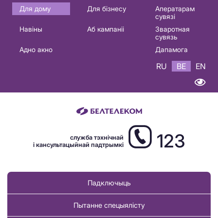
Основная
Для дому
Для бізнесу
Аператарам
сувязі
навигация
Навіны
Аб кампаніі
Зваротная
BE
сувязь
Адно акно
Дапамога
RU
BE
EN
123
служба тэхнічнай
і кансультацыйнай падтрымкі
Падключыць
Пытанне спецыялісту