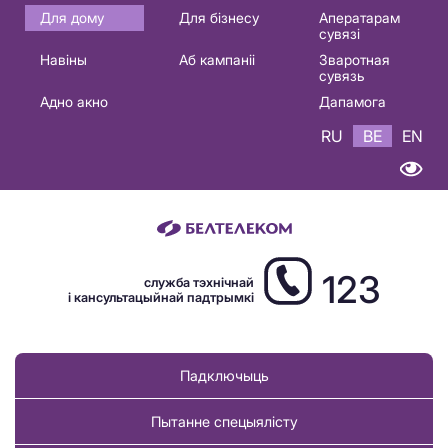
Основная
Для дому
Для бізнесу
Аператарам
сувязі
навигация
Навіны
Аб кампаніі
Зваротная
BE
сувязь
Адно акно
Дапамога
RU
BE
EN
123
служба тэхнічнай
і кансультацыйнай падтрымкі
Падключыць
Пытанне спецыялісту