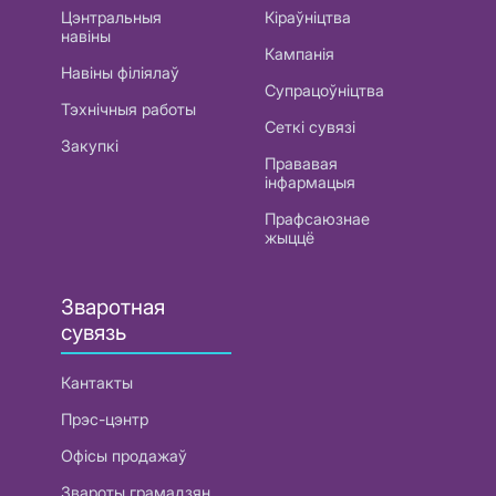
Цэнтральныя
Кіраўніцтва
навіны
Кампанія
Навіны філіялаў
Супрацоўніцтва
Тэхнічныя работы
Сеткі сувязі
Закупкі
Прававая
інфармацыя
Прафсаюзнае
жыццё
Зваротная
сувязь
Кантакты
Прэс-цэнтр
Офісы продажаў
Звароты грамадзян