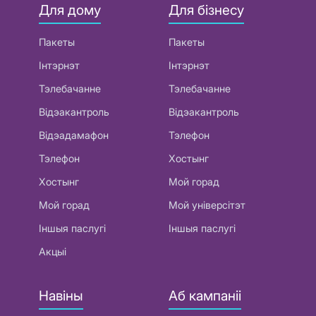
Для дому
Для бізнесу
Пакеты
Пакеты
Інтэрнэт
Інтэрнэт
Тэлебачанне
Тэлебачанне
Відэакантроль
Відэакантроль
Відэадамафон
Тэлефон
Тэлефон
Хостынг
Хостынг
Мой горад
Мой горад
Мой універсітэт
Іншыя паслугі
Іншыя паслугі
Акцыі
Навіны
Аб кампаніі