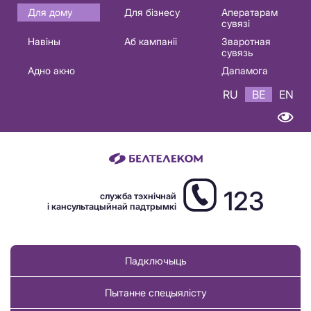
Основная
Для дому
Для бізнесу
Аператарам
сувязі
навигация
Навіны
Аб кампаніі
Зваротная
BE
сувязь
Адно акно
Дапамога
RU
BE
EN
123
служба тэхнічнай
і кансультацыйнай падтрымкі
Падключыць
Пытанне спецыялісту