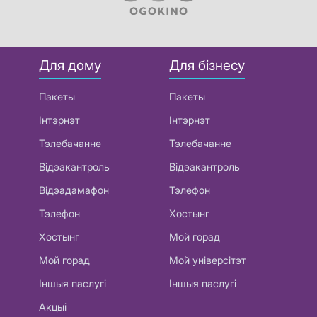
Для дому
Для бізнесу
Пакеты
Пакеты
Інтэрнэт
Інтэрнэт
Тэлебачанне
Тэлебачанне
Відэакантроль
Відэакантроль
Відэадамафон
Тэлефон
Тэлефон
Хостынг
Хостынг
Мой горад
Мой горад
Мой універсітэт
Іншыя паслугі
Іншыя паслугі
Акцыі