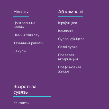
Навіны
Аб кампаніі
Цэнтральныя
Кіраўніцтва
навіны
Кампанія
Навіны філіялаў
Супрацоўніцтва
Тэхнічныя работы
Сеткі сувязі
Закупкі
Прававая
інфармацыя
Прафсаюзнае
жыццё
Зваротная
сувязь
Кантакты