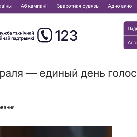
авіны
Аб кампаніі
Зваротная сувязь
Адно акно
Пад
123
лужба тэхнічнай
ыйнай падтрымкі
Апл
раля — единый день голо
ования