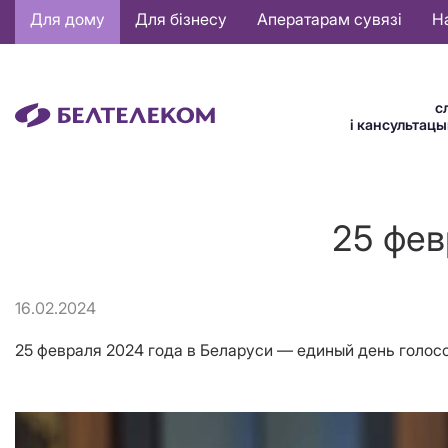
Основная
Для дому
Для бізнесу
Аператарам сувязі
Н
навигация
BE
с
і кансультац
25 фев
16.02.2024
25 февраля 2024 года в Беларуси — единый день голос