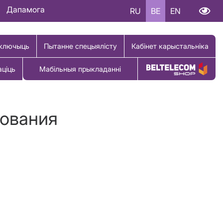
Дапамога
RU
BE
EN
ключыць
Пытанне спецыялісту
Кабінет карыстальніка
аціць
Мабільныя прыкладанні
Купіць тавар
сования