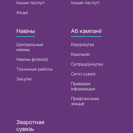
Іншыя паслугі
Іншыя паслугі
Акцыі
Навіны
Аб кампаніі
Цэнтральныя
Кіраўніцтва
навіны
Кампанія
Навіны філіялаў
Супрацоўніцтва
Тэхнічныя работы
Сеткі сувязі
Закупкі
Прававая
інфармацыя
Прафсаюзнае
жыццё
Зваротная
сувязь