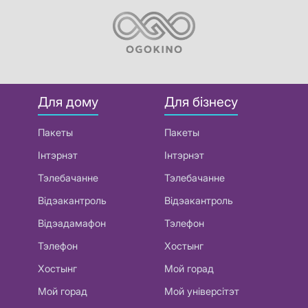
Для дому
Для бізнесу
Пакеты
Пакеты
Інтэрнэт
Інтэрнэт
Тэлебачанне
Тэлебачанне
Відэакантроль
Відэакантроль
Відэадамафон
Тэлефон
Тэлефон
Хостынг
Хостынг
Мой горад
Мой горад
Мой універсітэт