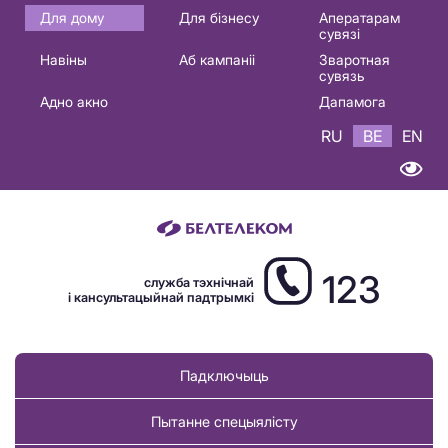
Основная
Для дому
Для бізнесу
Аператарам
сувязі
навигация
Навіны
Аб кампаніі
Зваротная
BE
сувязь
Адно акно
Дапамога
RU
BE
EN
123
служба тэхнічнай
і кансультацыйнай падтрымкі
Падключыць
Пытанне спецыялісту