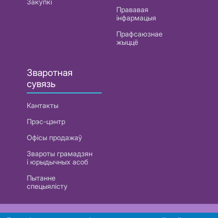
Закупкі
Прававая
інфармацыя
Прафсаюзнае
жыццё
Зваротная
сувязь
Кантакты
Прэс-цэнтр
Офісы продажаў
Звароты грамадзян
і юрыдычных асоб
Пытанне
спецыялісту
РУП «Белтэлекам». УНП 101007741