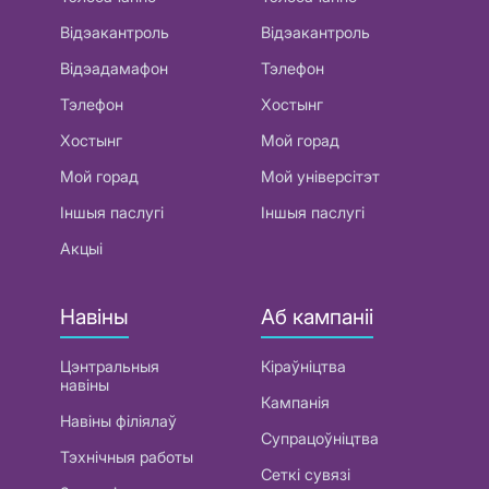
Відэакантроль
Відэакантроль
Відэадамафон
Тэлефон
Тэлефон
Хостынг
Хостынг
Мой горад
Мой горад
Мой універсітэт
Іншыя паслугі
Іншыя паслугі
Акцыі
Навіны
Аб кампаніі
Цэнтральныя
Кіраўніцтва
навіны
Кампанія
Навіны філіялаў
Супрацоўніцтва
Тэхнічныя работы
Сеткі сувязі