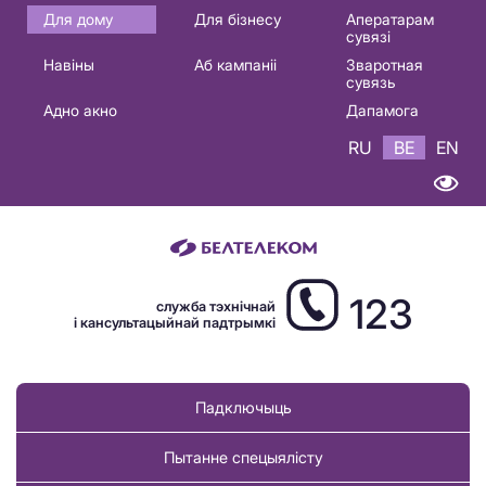
Основная
Для дому
Для бізнесу
Аператарам
сувязі
навигация
Навіны
Аб кампаніі
Зваротная
BE
сувязь
Адно акно
Дапамога
RU
BE
EN
123
служба тэхнічнай
і кансультацыйнай падтрымкі
Падключыць
Пытанне спецыялісту