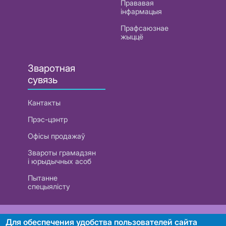
Прававая
інфармацыя
Прафсаюзнае
жыццё
Зваротная
сувязь
Кантакты
Прэс-цэнтр
Офісы продажаў
Звароты грамадзян
і юрыдычных асоб
Пытанне
спецыялісту
РУП «Белтэлекам». УНП 101007741
Для обеспечения удобства пользователей сайта