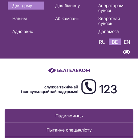
Основная
Для дому
Для бізнесу
Аператарам
сувязі
навигация
Навіны
Аб кампаніі
Зваротная
BE
сувязь
Адно акно
Дапамога
RU
BE
EN
123
служба тэхнічнай
і кансультацыйнай падтрымкі
Падключыць
Пытанне спецыялісту