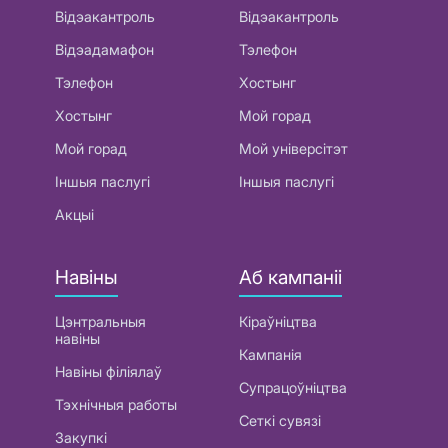
Відэакантроль
Відэакантроль
Відэадамафон
Тэлефон
Тэлефон
Хостынг
Хостынг
Мой горад
Мой горад
Мой універсітэт
Іншыя паслугі
Іншыя паслугі
Акцыі
Навіны
Аб кампаніі
Цэнтральныя
Кіраўніцтва
навіны
Кампанія
Навіны філіялаў
Супрацоўніцтва
Тэхнічныя работы
Сеткі сувязі
Закупкі