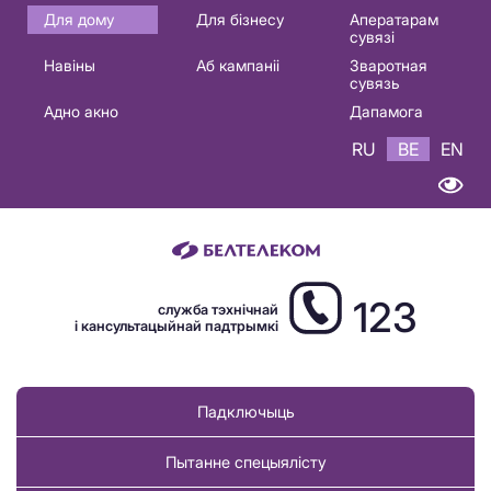
Основная
Для дому
Для бізнесу
Аператарам
сувязі
навигация
Навіны
Аб кампаніі
Зваротная
BE
сувязь
Адно акно
Дапамога
RU
BE
EN
123
служба тэхнічнай
і кансультацыйнай падтрымкі
Падключыць
Пытанне спецыялісту