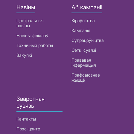
Навіны
Аб кампаніі
Цэнтральныя
Кіраўніцтва
навіны
Кампанія
Навіны філіялаў
Супрацоўніцтва
Тэхнічныя работы
Сеткі сувязі
Закупкі
Прававая
інфармацыя
Прафсаюзнае
жыццё
Зваротная
сувязь
Кантакты
Прэс-цэнтр