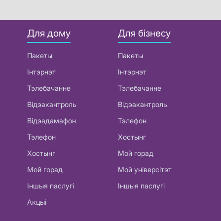
Для дому
Для бізнесу
Пакеты
Пакеты
Інтэрнэт
Інтэрнэт
Тэлебачанне
Тэлебачанне
Відэакантроль
Відэакантроль
Відэадамафон
Тэлефон
Тэлефон
Хостынг
Хостынг
Мой горад
Мой горад
Мой універсітэт
Іншыя паслугі
Іншыя паслугі
Акцыі