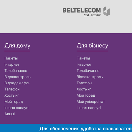
Для дому
Для бізнесу
Пакеты
Пакеты
Інтэрнэт
Інтэрнэт
Тэлебачанне
Тэлебачанне
Відэакантроль
Відэакантроль
Відэадамафон
Тэлефон
Тэлефон
Хостынг
Хостынг
Мой горад
Мой горад
Мой універсітэт
Іншыя паслугі
Іншыя паслугі
Акцыі
Для обеспечения удобства пользовател