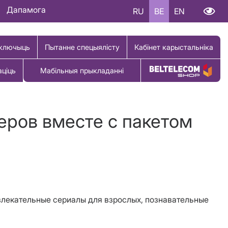
Дапамога
RU
BE
EN
ключыць
Пытанне спецыялісту
Кабінет карыстальніка
аціць
Мабільныя прыкладанні
Купіць тавар
еров вместе с пакетом
влекательные сериалы для взрослых, познавательные