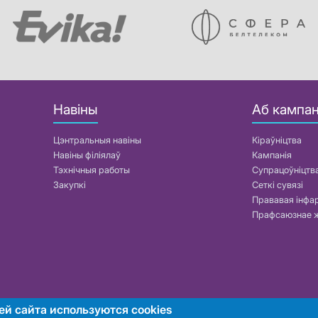
Навіны
Аб кампан
Цэнтральныя навіны
Кіраўніцтва
Навіны філіялаў
Кампанія
Тэхнічныя работы
Супрацоўніцтв
Закупкі
Сеткі сувязі
Прававая інф
Прафсаюзнае 
ей сайта используются cookies