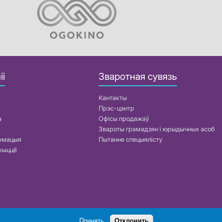
іі
Зваротная сувязь
Кантакты
Прэс-цэнтр
а
Офісы продажаў
Звароты грамадзян і юрыдычных асоб
армацыя
Пытанне спецыялісту
жыццё
Пошук
Принять
Отклонить