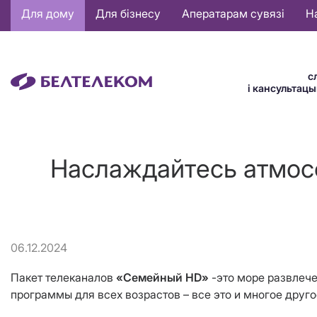
Основная
Для дому
Для бізнесу
Аператарам сувязі
Н
навигация
BE
с
і кансультац
Наслаждайтесь атмосф
06.12.2024
Пакет телеканалов
«Семейный HD»
-это море развлеч
программы для всех возрастов – все это и многое друго