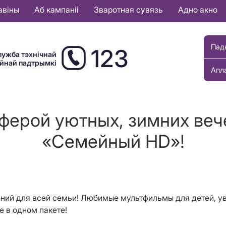
авіны
Аб кампаніі
Зваротная сувязь
Адно акно
Пад
123
лужба тэхнічнай
ыйнай падтрымкі
Апл
ерой уютных, зимних веч
«Семейный HD»!
ений для всей семьи! Любимые мультфильмы для детей, у
е в одном пакете!