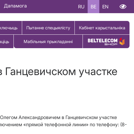
Дапамога
RU
BE
EN
ключыць
Пытанне спецыялісту
Кабінет карыстальніка
аціць
Мабільныя прыкладанні
Купіць тавар
в Ганцевичском участке
 Олегом Александровичем в Ганцевичском участке
ключением «прямой телефонной линии» по телефону: (8-