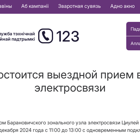
авіны
Аб кампаніі
Зваротная сувязь
Адно акно
Пад
123
лужба тэхнічнай
ыйнай падтрымкі
Апл
состоится выездной прием 
электросвязи
ом Барановичского зонального узла электросвязи Циулей
 декабря 2024 года с 11:00 до 13:00 с одновременным под