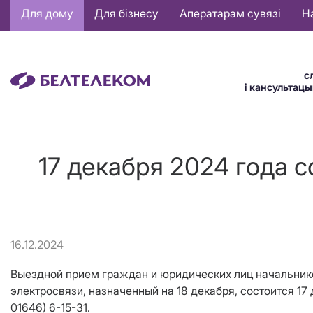
Основная
Для дому
Для бізнесу
Аператарам сувязі
Н
навигация
BE
с
і кансультац
17 декабря 2024 года 
16.12.2024
Выездной прием граждан и юридических лиц начальник
электросвязи, назначенный на 18 декабря, состоится 17
01646) 6-15-31.