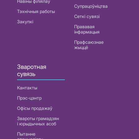
Навіны філіялаў
Супрацоўніцтва
Тэхнічныя работы
Сеткі сувязі
Закупкі
Прававая
інфармацыя
Прафсаюзнае
жыццё
Зваротная
сувязь
Кантакты
Прэс-цэнтр
Офісы продажаў
Звароты грамадзян
і юрыдычных асоб
Пытанне