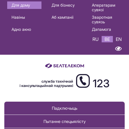
Основная
Для дому
Для бізнесу
Аператарам
сувязі
навигация
Навіны
Аб кампаніі
Зваротная
BE
сувязь
Адно акно
Дапамога
RU
BE
EN
123
служба тэхнічнай
і кансультацыйнай падтрымкі
Падключыць
Пытанне спецыялісту