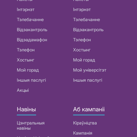
Інтэрнэт
Інтэрнэт
Тэлебачанне
Тэлебачанне
Відэакантроль
Відэакантроль
Відэадамафон
Тэлефон
Тэлефон
Хостынг
Хостынг
Мой горад
Мой горад
Мой універсітэт
Іншыя паслугі
Іншыя паслугі
Акцыі
Навіны
Аб кампаніі
Цэнтральныя
Кіраўніцтва
навіны
Кампанія