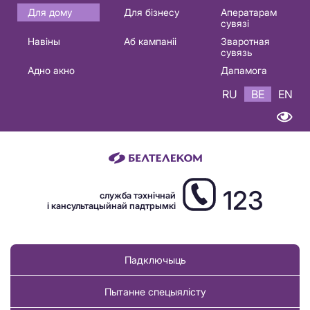
Основная
Для дому
Для бізнесу
Аператарам
сувязі
навигация
Навіны
Аб кампаніі
Зваротная
BE
сувязь
Адно акно
Дапамога
RU
BE
EN
123
служба тэхнічнай
і кансультацыйнай падтрымкі
Падключыць
Пытанне спецыялісту