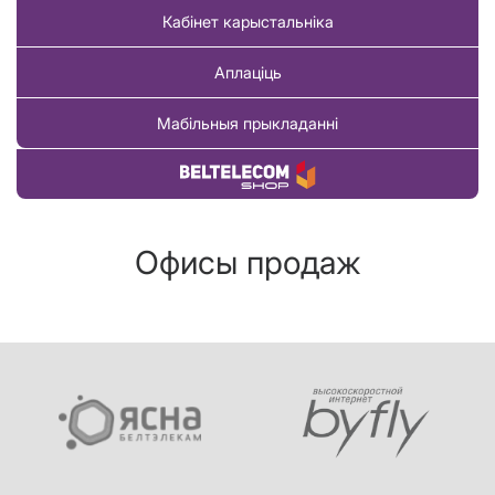
Кабінет карыстальніка
Аплаціць
Мабільныя прыкладанні
Купіць тавар
Офисы продаж