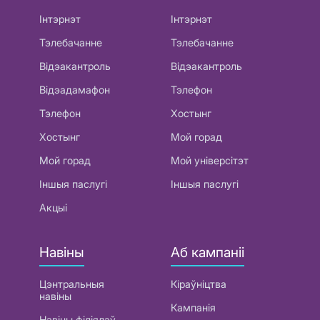
Інтэрнэт
Інтэрнэт
Тэлебачанне
Тэлебачанне
Відэакантроль
Відэакантроль
Відэадамафон
Тэлефон
Тэлефон
Хостынг
Хостынг
Мой горад
Мой горад
Мой універсітэт
Іншыя паслугі
Іншыя паслугі
Акцыі
Навіны
Аб кампаніі
Цэнтральныя
Кіраўніцтва
навіны
Кампанія
Навіны філіялаў