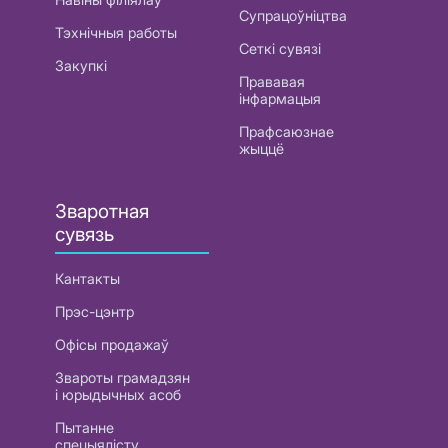
Супрацоўніцтва
Тэхнічныя работы
Сеткі сувязі
Закупкі
Прававая
інфармацыя
Прафсаюзнае
жыццё
Зваротная
сувязь
Кантакты
Прэс-цэнтр
Офісы продажаў
Звароты грамадзян
і юрыдычных асоб
Пытанне
спецыялісту