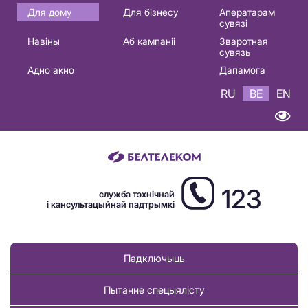
Основная
Для дому
Для бізнесу
Аператарам
сувязі
навигация
Навіны
Аб кампаніі
Зваротная
BE
сувязь
Адно акно
Дапамога
RU
BE
EN
123
служба тэхнічнай
і кансультацыйнай падтрымкі
Падключыць
Пытанне спецыялісту