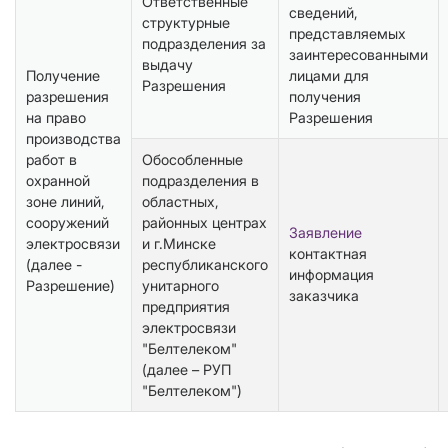
Ответственные
сведений,
структурные
представляемых
подразделения за
заинтересованными
выдачу
Получение
лицами для
Разрешения
разрешения
получения
на право
Разрешения
производства
работ в
Обособленные
охранной
подразделения в
зоне линий,
областных,
сооружений
районных центрах
Заявление
электросвязи
и г.Минске
контактная
(далее -
республиканского
информация
Разрешение)
унитарного
заказчика
предприятия
электросвязи
"Белтелеком"
(далее – РУП
"Белтелеком")