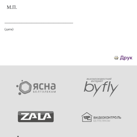
М.П.
____________________________
(дата)
Друк