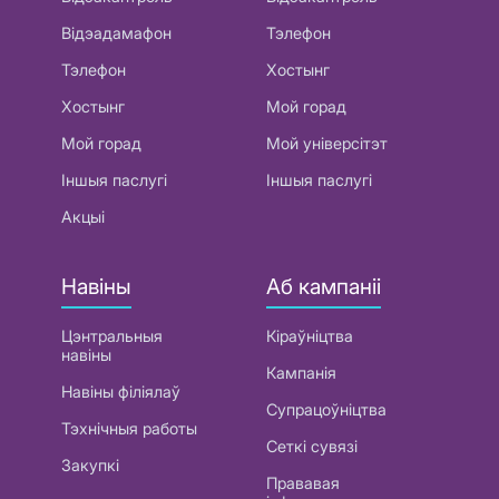
Відэадамафон
Тэлефон
Тэлефон
Хостынг
Хостынг
Мой горад
Мой горад
Мой універсітэт
Іншыя паслугі
Іншыя паслугі
Акцыі
Навіны
Аб кампаніі
Цэнтральныя
Кіраўніцтва
навіны
Кампанія
Навіны філіялаў
Супрацоўніцтва
Тэхнічныя работы
Сеткі сувязі
Закупкі
Прававая