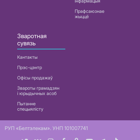
інфармацыя
Прафсаюзнае
жыццё
Зваротная
сувязь
Кантакты
Прэс-цэнтр
Офісы продажаў
Звароты грамадзян
і юрыдычных асоб
Пытанне
спецыялісту
РУП «Белтэлекам». УНП 101007741