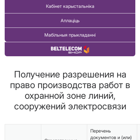
Кабінет карыстальніка
Аплаціць
Мабільныя прыкладанні
Купіць тавар
Получение разрешения на
право производства работ в
охранной зоне линий,
сооружений электросвязи
Перечень
документов и (или)